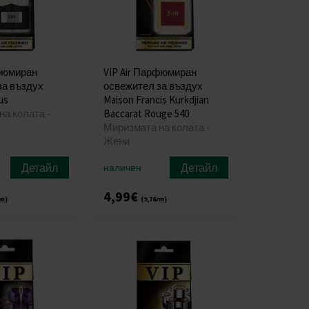
рфюмиран
VIP Air Парфюмиран
за въздух
освежител за въздух
us
Maison Francis Kurkdjian
а колата -
Baccarat Rouge 540
Миризмата на колата -
Жени
Детайл
Детайл
наличен
4,99€
лв)
(9,76лв)