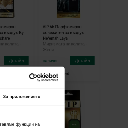
рфюмиран
VIP Air Парфюмиран
за въздух By
освежител за въздух
 share
Ne'emah Laya
а колата -
Миризмата на колата -
Жени
Детайл
Детайл
наличен
4,60€
лв)
(9,00лв)
За приложението
ставяме функции на