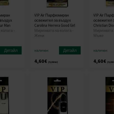
юмиран
VIP Air Парфюмиран
VIP Air Па
 въздух
освежител за въздух
освежител 
ur Man
Carolina Herrera Good Girl
Christian Dio
колата -
Миризмата на колата -
Миризмата н
Жени
Мъже
Детайл
Детайл
наличен
наличен
4,60€
4,60€
(9,00лв)
(9,00