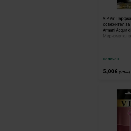
VIP Air Парф
освежител за
Armani Acqua di
Миризмата на
наличен
5,00€
(9,78лв)