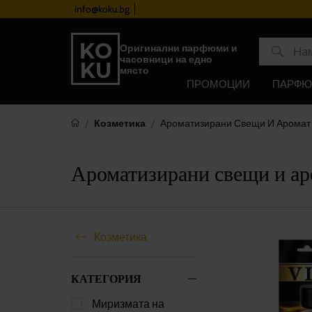
info@koku.bg
Програма за лоялност
Оригинални парфюми и
часовници на едно
място
ПРОМОЦИИ
ПАРФ
Козметика
Ароматизирани Свещи И Аромат
Ароматизирани свещи и ар
Козметика
КАТЕГОРИЯ
Миризмата на