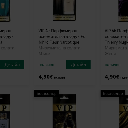
юмиран
VIP Air Парфюмиран
VIP Air Па
 въздух
освежител за въздух Ex
освежител 
ra
Nihilo Fleur Narcotique
Thierry Mugle
колата -
Миризмата на колата -
Миризмата н
Мъже
Жени
Детайл
Детайл
наличен
наличен
4,90€
4,90€
(9,58лв)
(9,58
Бестселър
Бестселър