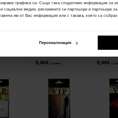
зираме трафика си. Също така споделяме информация за на
си социални медии, рекламните си партньори и партньори за
тавена им от Вас информация или с такава, която са събрал
ový
VIP Air Parfumový
VIP Air Parf
uchu Guerlain
osviežovač vzduchu Xerjoff
osviežovač v
More than Words
L´Homme Idé
колата -
Миризмата на колата -
Миризмата н
Жени
Жени
Персонализация
Детайл
Детайл
наличен
наличен
9,00€
9,00€
)
(17,60лв)
(17,6