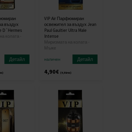
рфюмиран
VIP Air Парфюмиран
за въздух
освежител за въздух Jean
re D´Hermes
Paul Gaultier Ultra Male
а колата -
Intense
Миризмата на колата -
Мъже
Детайл
Детайл
наличен
4,90€
лв)
(9,58лв)