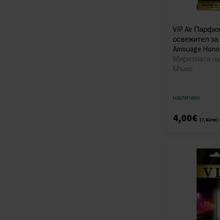
VIP Air Парф
освежител за
Amouage Hono
Миризмата на 
Мъже
наличен
4,00€
(7,82лв)