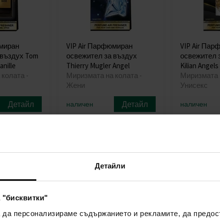
юмиран
VIP Air Парфюмиран
VIP Air Па
 въздух Tom
освежител за въздух
освежител 
nille
Thierry Mugler Angel
Kilian Angels
колата -
Миризмата на колата -
Миризмата н
Жени
Унисекс
Детайл
Детайл
наличен
наличен
4,90€
4,90€
(9,58лв)
(9,58
Детайли
 "бисквитки"
а да персонализираме съдържанието и рекламите, да предо