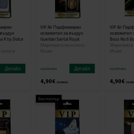
юмиран
VIP Air Парфюмиран
VIP Air Па
 въздух
освежител за въздух
освежител 
a K by Dolce
Guerlain Santal Royal
Boss No.6 Bo
Миризмата на колата -
Миризмата н
колата -
Мъже
Мъже
Детайл
Детайл
наличен
наличен
4,90€
4,90€
(9,58лв)
(9,58
Бестселър