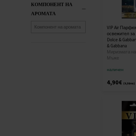
Ne'emah
(1)
КОМПОНЕНТ НА
Paco Rabanne
(2)
АРОМАТА
Thierry Mugler
(3)
Tiziana Terenzi
(1)
VIP Air Парф
Tom Ford
(2)
освежител за
Tommy Hilfiger
(1)
Dolce & Gabban
& Gabbana
Trussardi
(1)
Миризмата на 
Valentino
(1)
Мъже
Versace
(1)
Viktor & Rolf
(1)
наличен
Xerjoff
(1)
4,90€
(9,58лв)
Yves Saint Laurent
(1)