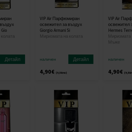
юмиран
VIP Air Парфюмиран
VIP Air Па
 въздух
освежител за въздух
освежител 
 Gio
Giorgio Armani Si
Hermes Ter
 колата
Миризмата на колата
Миризмата н
Мъже
Детайл
Детайл
наличен
наличен
4,90€
4,90€
(9,58лв)
(9,58