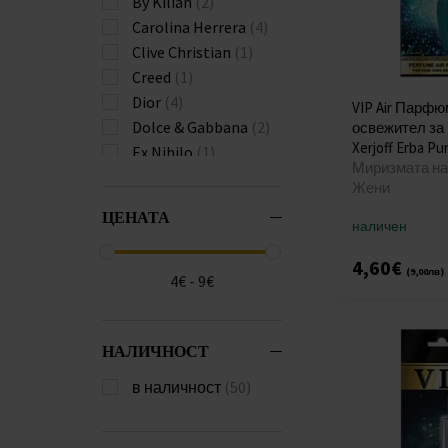
By Kilian
(2)
Carolina Herrera
(4)
Clive Christian
(1)
Creed
(1)
Dior
(4)
VIP Air Парф
Dolce & Gabbana
(2)
освежител за
Xerjoff Erba Pu
Ex Nihilo
(1)
Миризмата на 
Giorgio Armani
(1)
Жени
Givenchy
(1)
ЦЕНАТА
Guerlain
(4)
наличен
Hermes
(1)
4,60€
(9,00лв)
Hugo Boss
(1)
4€ - 9€
Jacques Bogart
(1)
Jean Paul Gaultier
(1)
НАЛИЧНОСТ
Juicy Couture
(1)
Kenzo
(1)
в наличност
(50)
Montale
(1)
Nasomatto
(1)