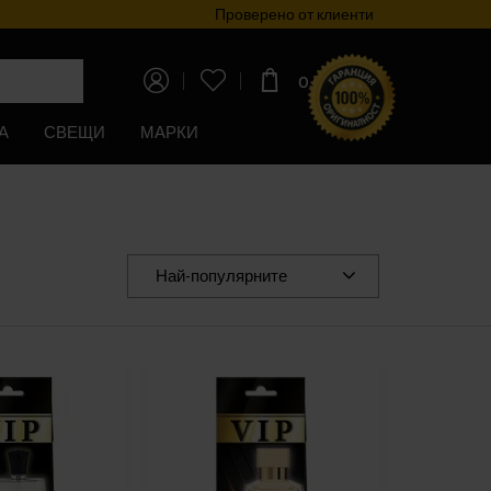
Програма за лоялност
Проверено от клиенти
0,00€
(0,00лв)
А
СВЕЩИ
МАРКИ
Най-популярните