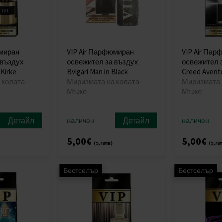
юмиран
VIP Air Парфюмиран
VIP Air Па
 въздух
освежител за въздух
освежител 
 Kirke
Bvlgari Man in Black
Creed Avent
колата -
Миризмата на колата -
Миризмата н
Мъже
Мъже
Детайл
Детайл
наличен
наличен
5,00€
5,00€
(9,78лв)
(9,78
Бестселър
Бестселър