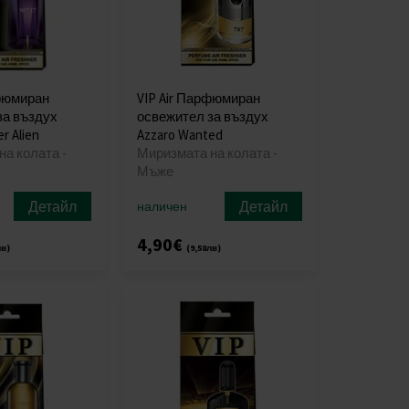
рфюмиран
VIP Air Парфюмиран
за въздух
освежител за въздух
r Alien
Azzaro Wanted
а колата -
Миризмата на колата -
Мъже
Детайл
Детайл
наличен
4,90€
лв)
(9,58лв)