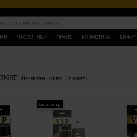
ЮМИ
ЧАСОВНИЦИ
ПРАНЕ
КОЗМЕТИКА
БИЖУТ
омат
(Намерихме
50
за вас
{1} продукт
)
Бестселър