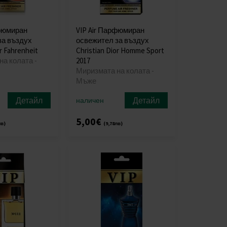
рфюмиран
VIP Air Парфюмиран
за въздух
освежител за въздух
r Fahrenheit
Christian Dior Homme Sport
а колата -
2017
Миризмата на колата -
Мъже
Детайл
Детайл
наличен
5,00€
лв)
(9,78лв)