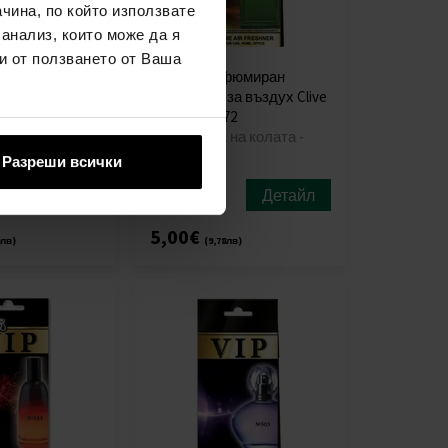
чина, по който използвате
 анализ, които може да я
и от ползването от Ваша
umový
VIP Air Парфюмиран
zduchu Guerlain
освежител за въздух Clive
al Extreme
Christian 1872
а колата -
Миризмата на колата -
Мъже
Разреши всички
Детайл
Детайл
наличен
5,00€
0лв)
(9,78лв)