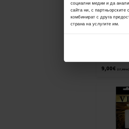
социални медии и да анали
сайта ни, с партньорските 
комбинират с друга предос
VIP Air Parfum
страна на услугите им.
osviežovač vzd
Shalimar
Миризмата на 
Унисекс
наличен
9,00€
(17,60лв