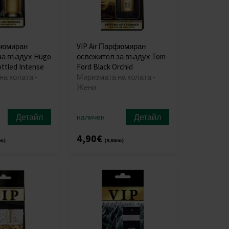
рфюмиран
VIP Air Парфюмиран
за въздух Hugo
освежител за въздух Tom
ttled Intense
Ford Black Orchid
а колата -
Миризмата на колата -
Жени
Детайл
Детайл
наличен
4,90€
лв)
(9,58лв)