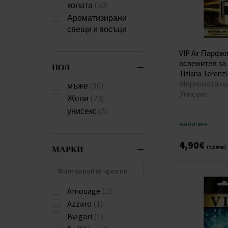
колата
(50)
Ароматизирани
свещи и восъци
VIP Air Парф
освежител за
ПОЛ
Tiziana Terenzi
Миризмата на 
мъже
(30)
Унисекс
Жени
(23)
унисекс
(5)
наличен
4,90€
МАРКИ
(9,58лв)
Amouage
(1)
Azzaro
(1)
Bvlgari
(1)