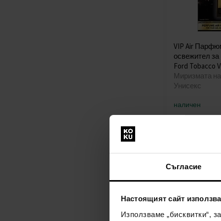
VIP Air Парф
освежител за
Ford Tobacco Va
Миризмата на 
Унисекс
наличен
4,60€
(9,00лв)
Съгласие
Настоящият сайт използва
Използваме „бисквитки“, з