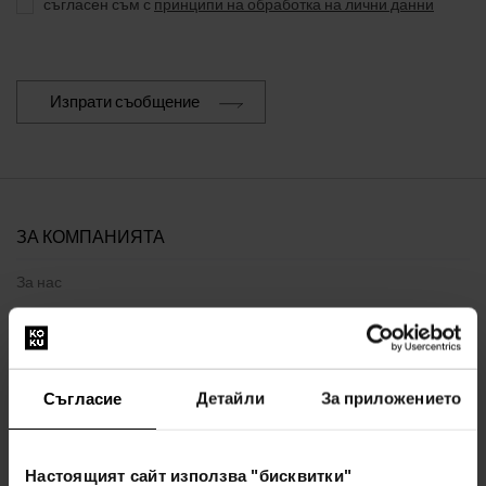
съгласен съм с
принципи на обработка на лични данни
Изпрати съобщение
ЗА КОМПАНИЯТА
За нас
ФОРМА ЗА КОНТАКТ
За връзка с нас
Съгласие
Детайли
За приложението
ВСИЧКО ЗА ПАЗАРУВАНЕТО
Програма за лоялност
Настоящият сайт използва "бисквитки"