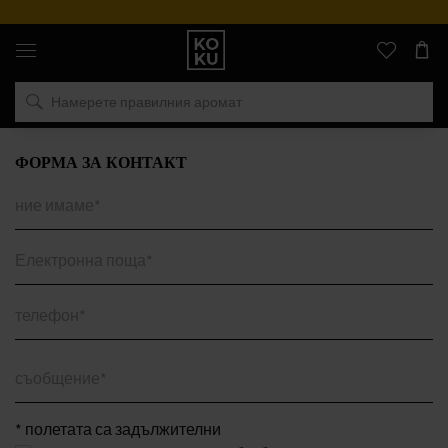
Оригинални
парфюми
и
часовници
на
едно
място
ФОРМА ЗА КОНТАКТ
ние имаме*
Електронна поща*
телефон*
съобщение*
* полетата са задължителни