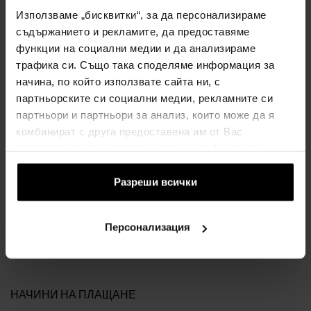
Общи правила и условия
Използваме „бисквитки“, за да персонализираме
Политика за поверителност
съдържанието и рекламите, да предоставяме
ФОРМУЛЯР ЗА ОПЛАКВАНЕ
функции на социални медии и да анализираме
трафика си. Също така споделяме информация за
Начин на доставка
начина, по който използвате сайта ни, с
Кога ще получа поръчаните стоки?
партньорските си социални медии, рекламните си
Защо парфюми и часовници от нас?
партньори и партньори за анализ, които може да я
Какво е тестер за парфюми?
комбинират с друга предоставена им от Вас
информация или с такава, която са събрали от
Водоустойчивост на часовника
ползването от Ваша страна на услугите им.
Често задавани въпроси
Разреши всички
Само оригинални стоки
Защо да се регистрирате?
Персонализация
Отказ от договора
Промяна на съгласието за бисквитки
НАЧИНИ НА ПЛАЩАНЕ