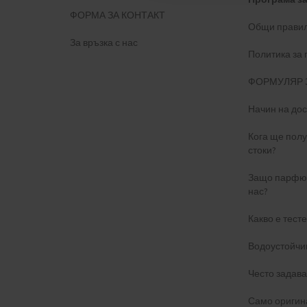
ФОРМА ЗА КОНТАКТ
Общи правил
За връзка с нас
Политика за
ФОРМУЛЯР 
Начин на дос
Кога ще пол
стоки?
Защо парфюм
нас?
Какво е тест
Водоустойчи
Често задав
Само оригин