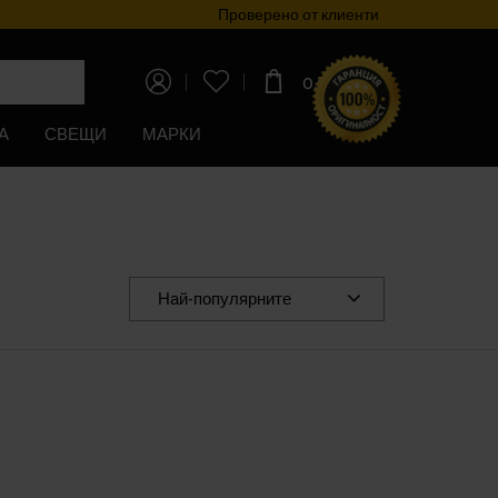
Програма за лоялност
Проверено от клиенти
0,00€
(0,00лв)
А
СВЕЩИ
МАРКИ
Най-популярните