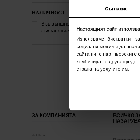
помогне да под
Съгласие
уверени и силн
НАЛИЧНОСТ
пренебрегват.
Във външно
Настоящият сайт използва
съхранение
(1)
Използваме „бисквитки“, з
социални медии и да анали
сайта ни, с партньорските 
комбинират с друга предос
страна на услугите им.
ЗА КОМПАНИЯТА
ВСИЧКО З
ПАЗАРУВ
За нас
Програма з