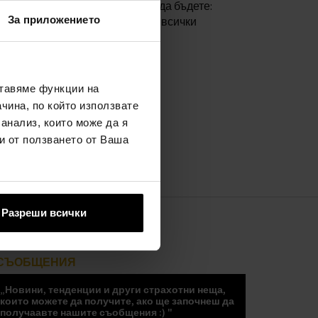
те. Бъдете това, което искате да бъдете:
За приложението
ма да сте сивата мишка, която всички
ставяме функции на
чина, по който използвате
 анализ, които може да я
и от ползването от Ваша
Разреши всички
СЪОБЩЕНИЯ
„Новини, тенденции и други страхотни неща,
които можете да получите, ако ще започнеш да
получаавте нашите съобщения :) "