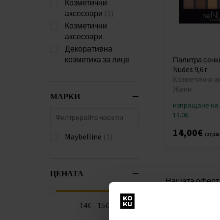
Козметични
аксесоари
(1)
Козметични
аксесоари
Декоративна
козметика за лице
Палитра сенки
Nudes 9,6 г
Козметични а
Жени
МАРКИ
изпращане на
13.08.
14,00€
(27,38
Maybelline
(1)
ЦЕНАТА
Нашата оферта 
подчертаване н
спирали, гланц
14€ - 15€
козметика, ком