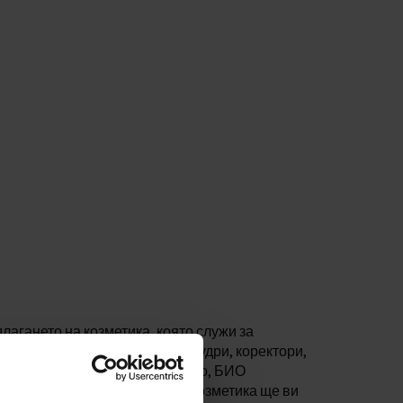
лагането на козметика, която служи за
овно гримове, сенки за очи, пудри, коректори,
с продукти за красота на тялото, БИО
сесоари. Нашата декоративна козметика ще ви