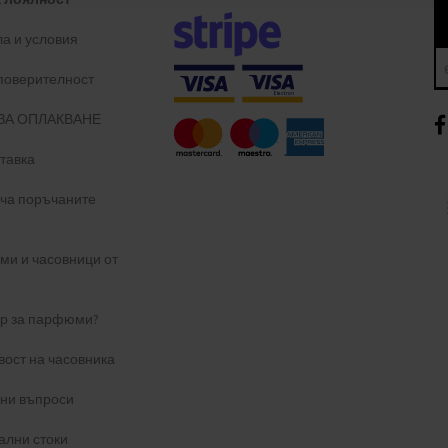
а и условия
 поверителност
ЗА ОПЛАКВАНЕ
тавка
уча поръчаните
и и часовници от
ер за парфюми?
вост на часовника
ани въпроси
ални стоки