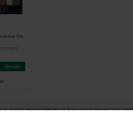
 за очи The
ксесоари -
Детайл
лв)
за декоративна козметика се фокусира върху частта от пред
а вашата естествена красота и привлекателност. Това са осн
 за устни, препарати за вежди, но предлагането продължава 
плекти за маникюр и педикюр и редица други козметични ак