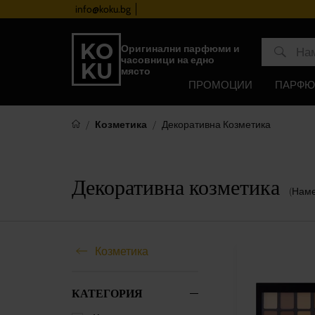
info@koku.bg
Програма за лоялност
Оригинални парфюми и
часовници на едно
място
ПРОМОЦИИ
ПАРФ
Козметика
Декоративна Козметика
Декоративна козметика
(Нам
Козметика
КАТЕГОРИЯ