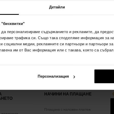
чертаете естествените си силни страни, както си ги представя
Детайли
и. Вашето обкръжение ще забележи промяната и вие вече ня
 "бисквитки"
а да персонализираме съдържанието и рекламите, да предо
зираме трафика си. Също така споделяме информация за на
си социални медии, рекламните си партньори и партньори за
тавена им от Вас информация или с такава, която са събрал
Персонализация
А
НАЧИНИ НА ПЛАЩАНЕ
АНЕТО
Плащане с наложен платеж
а лоялност