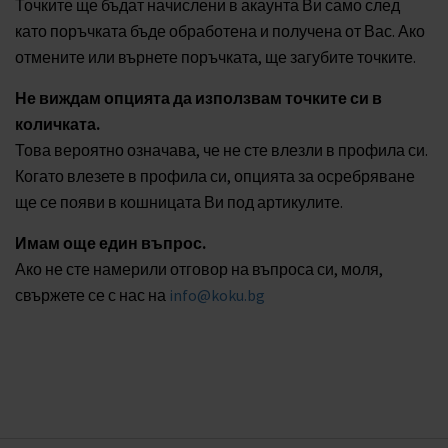
Точките ще бъдат начислени в акаунта Ви само след
като поръчката бъде обработена и получена от Вас. Ако
отмените или върнете поръчката, ще загубите точките.
Не виждам опцията да използвам точките си в
количката.
Това вероятно означава, че не сте влезли в профила си.
Когато влезете в профила си, опцията за осребряване
ще се появи в кошницата Ви под артикулите.
Имам още един въпрос.
Ако не сте намерили отговор на въпроса си, моля,
свържете се с нас на
info@koku.bg