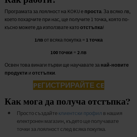
Програмата за лоялност на KOKU е
проста
. За всяко лв,
което похарчите при нас, ще получите 1 точка, която по-
късно можете да използвате като
отстъпка
!
1лв
от всяка покупка =
1 точка
100 точки
=
2 лв
Освен това винаги първи ще научавате за
най-новите
продукти
и
отстъпки
.
PEГИСТРИРАЙТЕ CE
Как мога да получа отстъпка?
Просто създайте
клиентски профил
в нашия
електронен магазин, където ще получавате
точки за лоялност след всяка покупка.