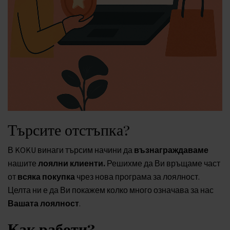
Търсите отстъпка?
В KOKU винаги търсим начини да
възнаграждаваме
нашите
лоялни клиенти.
Решихме да Ви връщаме част
от
всяка покупка
чрез нова програма за лоялност.
Целта ни е да Ви покажем колко много означава за нас
Вашата лоялност
.
Как работи?