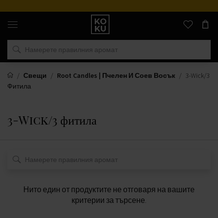
Оригинални
парфюми
и
часовници
на
едно
място
Свещи
Root Candles | Пчелен И Соев Восък
3-Wick/3
Фитила
3-Wick/3 фитила
Нито един от продуктите не отговаря на вашите
критерии за търсене.