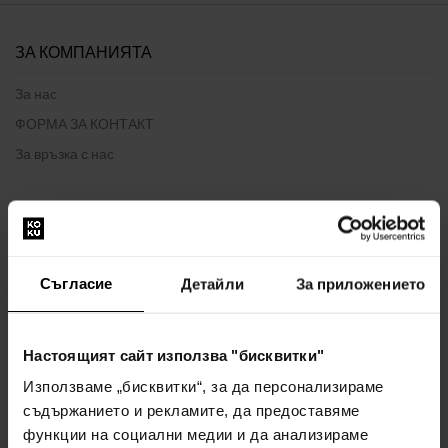
ЗА КОМПАНИЯТА
За нас
ФОРМА ЗА КОНТАКТ
За връзка с нас
ВСИЧКО ЗА ПАЗАРУВАНЕТО
Програма за лоялност
Съгласие
Детайли
За приложението
Общи правила и условия
Политика за поверителност
ФОРМУЛЯР ЗА ОПЛАКВАНЕ
Настоящият сайт използва "бисквитки"
Начин на доставка
Използваме „бисквитки“, за да персонализираме
Кога ще получа поръчаните стоки?
съдържанието и рекламите, да предоставяме
функции на социални медии и да анализираме
Защо парфюми и часовници от нас?