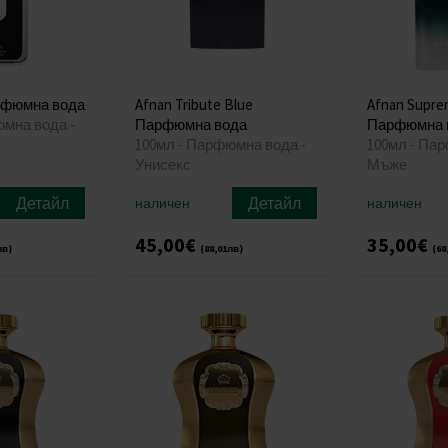
рфюмна вода
Afnan Tribute Blue
Afnan Supre
юмна вода -
Парфюмна вода
Парфюмна 
100мл - Парфюмна вода -
100мл - Па
Унисекс
Мъже
Детайл
Детайл
наличен
наличен
45,00€
35,00€
лв)
(88,01лв)
(68