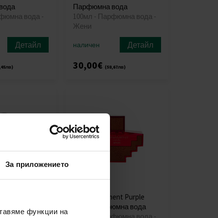
вода
Парфюмна вода
рфюмна вода -
100мл - Парфюмна вода -
Жени
Детайл
Детайл
наличен
30,00€
,45лв)
(58,67лв)
За приложението
Dive Парфюмна
Afnan Ornament Purple
Allure Парфюмна вода
ставяме функции на
рфюмна вода -
100мл - Парфюмна вода -