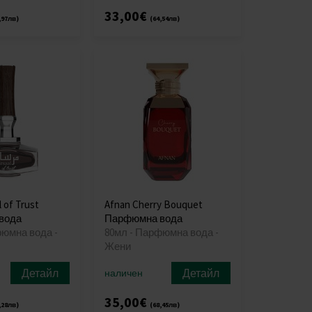
33,00€
,97лв)
(64,54лв)
 of Trust
Afnan Cherry Bouquet
вода
Парфюмна вода
фюмна вода -
80мл - Парфюмна вода -
Жени
Детайл
Детайл
наличен
35,00€
,28лв)
(68,45лв)