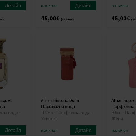
Детайл
Детайл
наличен
наличен
45,00€
45,00€
лв)
(88,01лв)
(88
ouquet
Afnan Historic Doria
Afnan Supre
да
Парфюмна вода
Парфюмна 
мна вода -
100мл - Парфюмна вода -
90мл - Пар
Унисекс
Жени
Детайл
Детайл
наличен
наличен