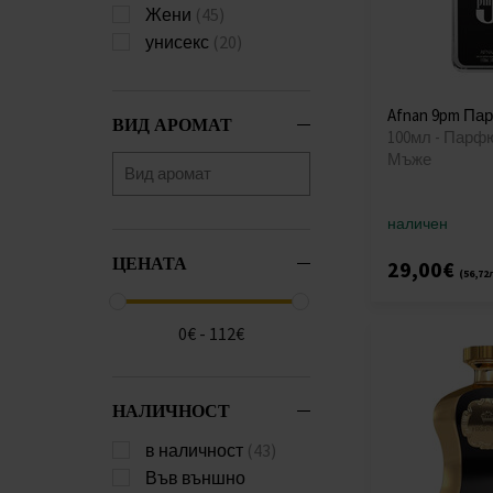
Жени
(45)
унисекс
(20)
Afnan 9pm Па
ВИД АРОМАТ
100мл - Парф
Мъже
наличен
ЦЕНАТА
29,00€
(56,72
0€ - 112€
НАЛИЧНОСТ
в наличност
(43)
Във външно