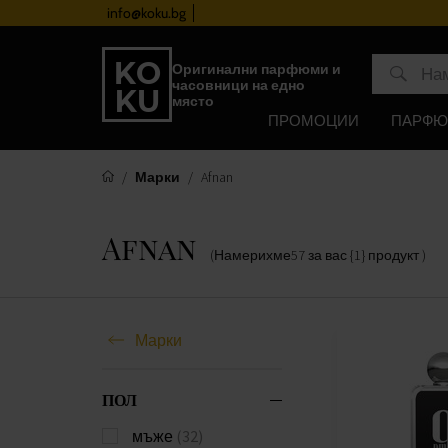
info@koku.bg
Програма за лоялност
Оригинални парфюми и
часовници на едно
място
ПРОМОЦИИ
ПАРФ
Марки
Afnan
Afnan
(Намерихме
57
за вас
{1} продукт
)
Марки
ПОЛ
мъже
(32)