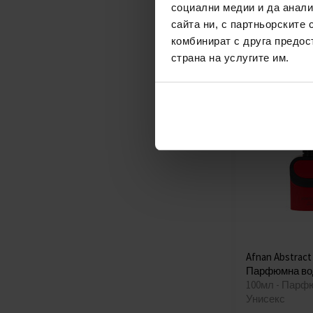
социални медии и да анали
Унисекс
сайта ни, с партньорските 
наличен
комбинират с друга предос
страна на услугите им.
31,00€
(60,63
Afnan Abstract 
Парфюмна во
100мл - Парф
Унисекс