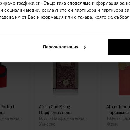
зираме трафика си. Също така споделяме информация за на
Жени
Унисекс
си социални медии, рекламните си партньори и партньори за
Детайл
Детайл
наличен
наличен
тавена им от Вас информация или с такава, която са събрал
29,00€
31,00€
лв)
(56,72лв)
(60
Персонализация
Portrait
Afnan Oud Rising
Afnan Tribut
да
Парфюмна вода
Парфюмна 
юмна вода -
80мл - Парфюмна вода -
100мл - Па
Унисекс
Жени