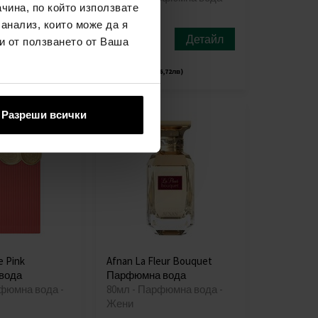
чина, по който използвате
Жени
 анализ, които може да я
Детайл
Детайл
наличен
и от ползването от Ваша
29,00€
,63лв)
(56,72лв)
Разреши всички
e Pink
Afnan La Fleur Bouquet
вода
Парфюмна вода
рфюмна вода -
80мл - Парфюмна вода -
Жени