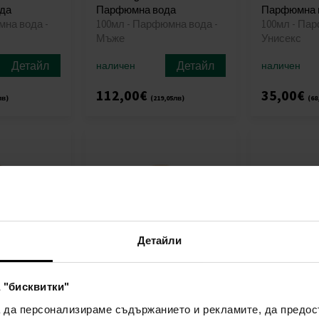
да
Парфюмна вода
Парфюмна 
мна вода -
100мл - Парфюмна вода -
100мл - Па
Мъже
Унисекс
Детайл
Детайл
наличен
наличен
112,00€
35,00€
лв)
(219,05лв)
(68
Детайли
 "бисквитки"
cy Gold
Afnan Turathi Red
Afnan 9am 
да
Парфюмна вода
вода
а да персонализираме съдържанието и рекламите, да предо
юмна вода -
90мл - Парфюмна вода -
100мл - Па