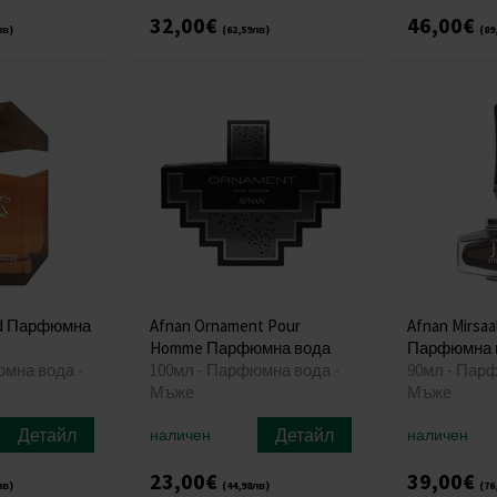
32,00€
46,00€
лв)
(62,59лв)
(89
Oud Парфюмна
Afnan Ornament Pour
Afnan Mirsaal
Homme Парфюмна вода
Парфюмна 
юмна вода -
100мл - Парфюмна вода -
90мл - Пар
Мъже
Мъже
Детайл
Детайл
наличен
наличен
23,00€
39,00€
лв)
(44,98лв)
(76