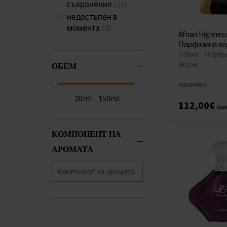
съхранение
(11)
недостъпен в
момента
(3)
Afnan Highnes
Парфюмна во
100мл - Парф
Жени
ОБЕМ
наличен
20ml - 150ml
112,00€
(219
КОМПОНЕНТ НА
АРОМАТА