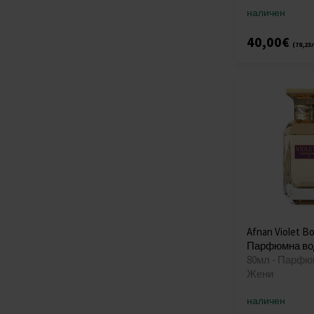
наличен
40,00€
(78,23
Afnan Violet B
Парфюмна во
80мл - Парфю
Жени
наличен