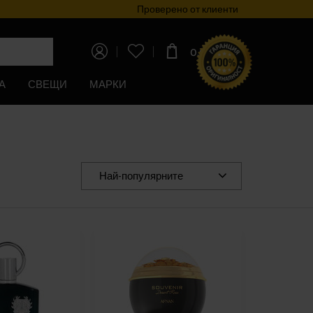
Програма за лоялност
Проверено от клиенти
0,00€
(0,00лв)
А
СВЕЩИ
МАРКИ
Най-популярните