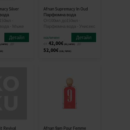
acy Silver
Afnan Supremacy In Oud
вода
Парфюмна вода
150мл -
От100мл до150мл -
ода - Мъже
Парфюмна вода - Унисекс
Детайл
Детайл
наличен
42,00€
до
от
до
4,54лв)
(82,14лв)
52,00€
лв)
(101,70лв)
t Revival
Afnan 9am Pour Femme