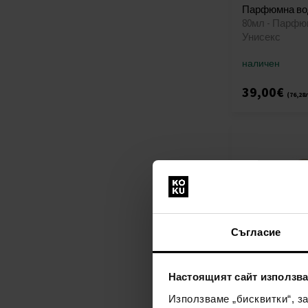
Парфюмна во
80мл - Парфю
Унисекс
наличен
39,00€
(76,28
Съгласие
Настоящият сайт използва
Afnan Suprema
Парфюмна во
Използваме „бисквитки“, з
100мл - Парф