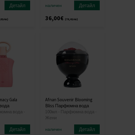
Детайл
Детайл
наличен
36,00€
,01лв)
(70,41лв)
macy Gala
Afnan Souvenir Blooming
вода
Bliss Парфюмна вода
фюмна вода -
100мл - Парфюмна вода -
Жени
Детайл
Детайл
наличен