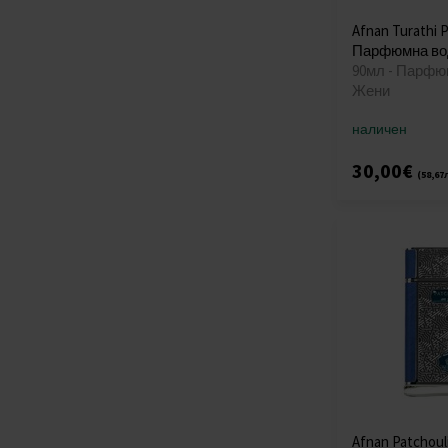
Afnan Turathi 
Парфюмна во
90мл - Парфю
Жени
наличен
30,00€
(58,67
Afnan Patchouli