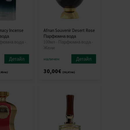
macy Incense
Afnan Souvenir Desert Rose
вода
Парфюмна вода
рфюмна вода -
100мл - Парфюмна вода -
Жени
Детайл
Детайл
наличен
30,00€
,45лв)
(58,67лв)