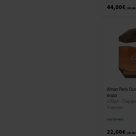
44,00€
(86,06
Afnan Paris 
вода
100мл - Парф
Унисекс
наличен
22,00€
(43,03