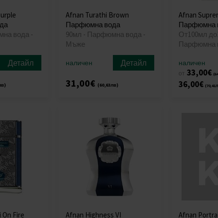
Purple
Afnan Turathi Brown
Afnan Suprem
да
Парфюмна вода
Парфюмна 
мна вода -
90мл - Парфюмна вода -
От100мл до
Мъже
Парфюмна в
Детайл
Детайл
наличен
наличен
33,00€
от
(6
31,00€
36,00€
лв)
(60,63лв)
(70,41
 On Fire
Afnan Highness VI
Afnan Portrai