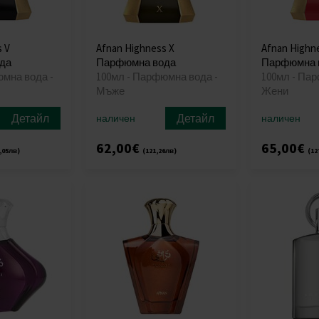
s V
Afnan Highness X
Afnan Highne
да
Парфюмна вода
Парфюмна 
юмна вода -
100мл - Парфюмна вода -
100мл - Па
Мъже
Жени
Детайл
Детайл
наличен
наличен
62,00€
65,00€
,05лв)
(121,26лв)
(12