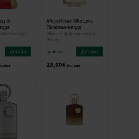
ss IV
Afnan Mirsaal With Love
вода
Парфюмна вода
рфюмна вода -
90мл - Парфюмна вода -
Жени
Детайл
Детайл
наличен
28,00€
7,13лв)
(54,76лв)