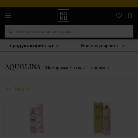
Оригинални
парфюми
и
часовници
на
едно
място
продуктов филтър
Най-популярните
Марки
Aquolina
Aquolina
(Намерихме
9
за вас
{1} продукт
)
Марки