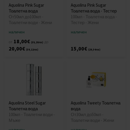
Aquolina Pink Sugar
Aquolina Pink Sugar
Тоалетна вода
Тоалетна вода - Тестер
От50мл до100мл -
100мл - Тоалетна вода -
Тоалетни води - Жени
Тестер - Жени
наличен
наличен
18,00€
от
до
(35,20лв)
20,00€
15,00€
(39,12лв)
(29,34лв)
Aquolina Steel Sugar
Aquolina Tweety Тоалетна
Тоалетна вода
вода
100мл - Тоалетни води -
От30мл до50мл -
Мъже
Тоалетни води - Жени
наличен
наличен