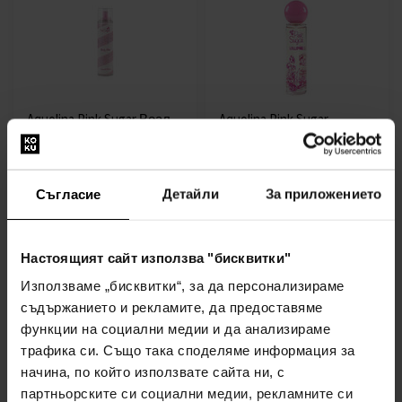
Aquolina Pink Sugar Воал
Aquolina Pink Sugar
за тяло
Lollipink Тоалетна вода
236мл - Спрей за тяло -
От50мл до100мл -
Жени
Тоалетни води - Жени
Съгласие
Детайли
За приложението
наличен
наличен
17,00€
от
до
(33,25лв)
18,00€
21,00€
Настоящият сайт използва "бисквитки"
(35,20лв)
(41,07лв)
Използваме „бисквитки“, за да персонализираме
съдържанието и рекламите, да предоставяме
функции на социални медии и да анализираме
трафика си. Също така споделяме информация за
начина, по който използвате сайта ни, с
партньорските си социални медии, рекламните си