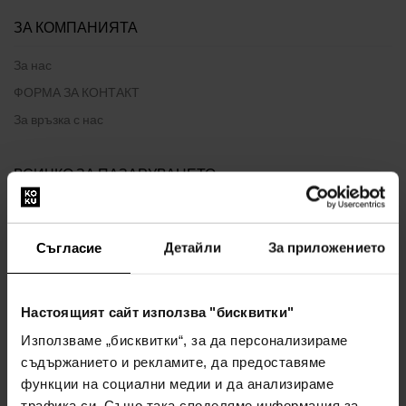
ЗА КОМПАНИЯТА
За нас
ФОРМА ЗА КОНТАКТ
За връзка с нас
ВСИЧКО ЗА ПАЗАРУВАНЕТО
Програма за лоялност
Общи правила и условия
Съгласие
Детайли
За приложението
Политика за поверителност
ФОРМУЛЯР ЗА ОПЛАКВАНЕ
Настоящият сайт използва "бисквитки"
Начин на доставка
Използваме „бисквитки“, за да персонализираме
Кога ще получа поръчаните стоки?
съдържанието и рекламите, да предоставяме
Защо парфюми и часовници от нас?
функции на социални медии и да анализираме
Какво е тестер за парфюми?
трафика си. Също така споделяме информация за