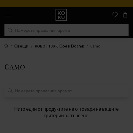
Оригинални
парфюми
и
часовници
на
едно
място
Свещи
KOBO | 100% Соев Восък
Camo
Camo
Нито един от продуктите не отговаря на вашите
критерии за търсене.