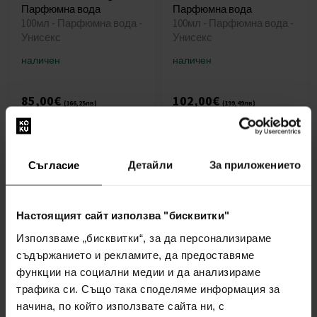
Парфюмна вода
Парфюмна вода
100мл - Парфюмна вода -
100мл - Парфюмна вода -
Унисекс
Унисекс
наличен
наличен
85,00€
102,00€
(166,25лв)
(199,49лв)
Съгласие
Детайли
За приложението
Настоящият сайт използва "бисквитки"
Carner Barcelona Ibiza
Carner Barcelona Marbella
Използваме „бисквитки“, за да персонализираме
Nights Парфюмна вода
Парфюмна вода - Тестер
съдържанието и рекламите, да предоставяме
100мл - Парфюмна вода -
100мл - Парфюмна вода -
функции на социални медии и да анализираме
Унисекс
Унисекс
трафика си. Също така споделяме информация за
наличен
наличен
начина, по който използвате сайта ни, с