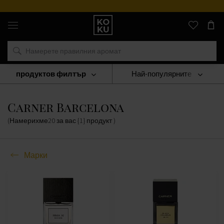
Оригинални
парфюми
и
часовници
на
едно
място
продуктов филтър
Най-популярните
Марки
Carner Barcelona
Carner Barcelona
(Намерихме
20
за вас
{1} продукт
)
Марки