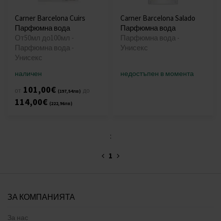
Carner Barcelona Cuirs
Carner Barcelona Salado
Парфюмна вода
Парфюмна вода
От50мл до100мл -
Парфюмна вода -
Парфюмна вода -
Унисекс
Унисекс
наличен
недостъпен в момента
101,00€
от
до
(197,54лв)
114,00€
(222,96лв)
:
1
ЗА КОМПАНИЯТА
За нас