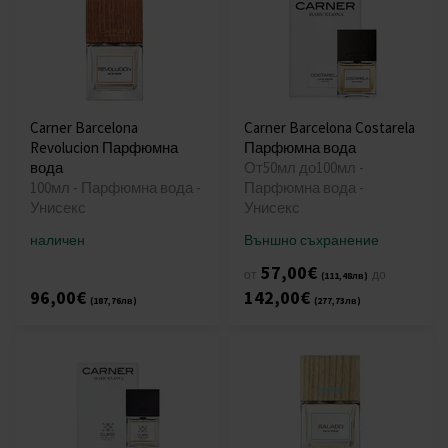
Carner Barcelona
Carner Barcelona Costarela
Revolucion Парфюмна
Парфюмна вода
вода
От50мл до100мл -
100мл - Парфюмна вода -
Парфюмна вода -
Унисекс
Унисекс
наличен
Външно съхранение
57,00€
от
до
(111,48лв)
96,00€
142,00€
(187,76лв)
(277,73лв)