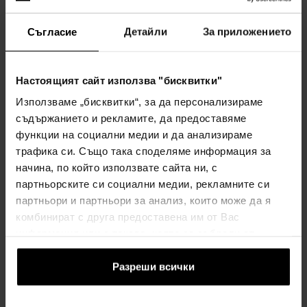
ЧАСОВНИЦИ - Мъже
ЧАСОВНИЦИ - Мъже
изпращане на 13.08.
изпращане на 13.08.
Съгласие
Детайли
За приложението
389,00€
702,00€
(760,82лв)
(1372,99лв)
Настоящият сайт използва "бисквитки"
Използваме „бисквитки“, за да персонализираме
съдържанието и рекламите, да предоставяме
функции на социални медии и да анализираме
трафика си. Също така споделяме информация за
начина, по който използвате сайта ни, с
партньорските си социални медии, рекламните си
Philipp Plein PWGAA0721
Philipp Plein PWBAA0121
партньори и партньори за анализ, които може да я
Plein Extreme chrono 44mm
The $keleton automatic
комбинират с друга предоставена им от Вас
5ATM
44mm 5ATM
информация или с такава, която са събрали от
ЧАСОВНИЦИ - Мъже
ЧАСОВНИЦИ - Мъже
ползването от Ваша страна на услугите им.
изпращане на 13.08.
изпращане на 13.08.
Разреши всички
351,00€
428,00€
(686,50лв)
(837,10лв)