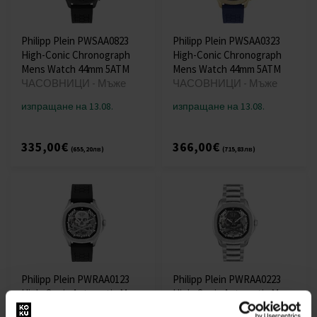
Philipp Plein PWSAA0823
Philipp Plein PWSAA0323
High-Conic Chronograph
High-Conic Chronograph
Mens Watch 44mm 5ATM
Mens Watch 44mm 5ATM
ЧАСОВНИЦИ - Мъже
ЧАСОВНИЦИ - Мъже
изпращане на 13.08.
изпращане на 13.08.
335,00€
366,00€
(655,20лв)
(715,83лв)
Philipp Plein PWRAA0123
Philipp Plein PWRAA0223
High-Conic Automatic Mens
High-Conic Automatic Mens
Watch 42mm 5ATM
Watch 42mm 5ATM