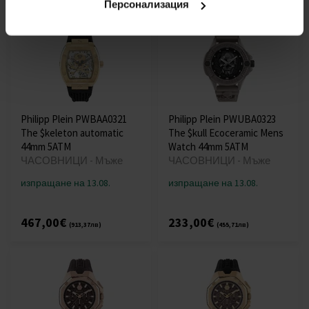
Персонализация
Philipp Plein PWBAA0321
Philipp Plein PWUBA0323
The $keleton automatic
The $kull Ecoceramic Mens
44mm 5ATM
Watch 44mm 5ATM
ЧАСОВНИЦИ - Мъже
ЧАСОВНИЦИ - Мъже
изпращане на 13.08.
изпращане на 13.08.
467,00€
233,00€
(913,37лв)
(455,71лв)