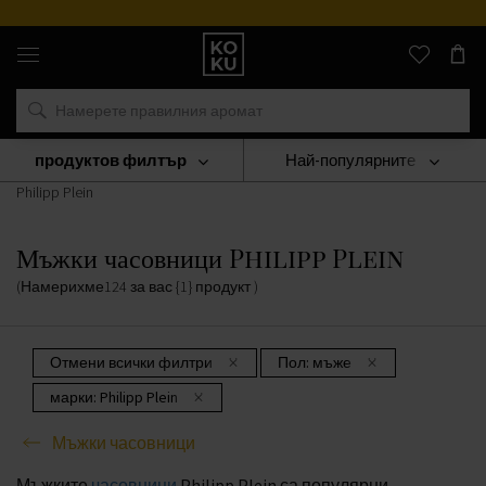
Прог
Оригинални
парфюми
и
часовници
на
едно
място
продуктов филтър
Най-популярните
ЧАСОВНИЦИ
Мъжки Часовници
Мъжки Часовници
Philipp Plein
Мъжки часовници Philipp Plein
(Намерихме
124
за вас
{1} продукт
)
Отмени всички филтри
Пол:
мъже
марки:
Philipp Plein
Мъжки часовници
Мъжките
часовници
Philipp Plein са популярни