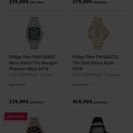
239,00€
279,00€
(467,44лв)
(545,68лв)
Philipp Plein PWPUA0825
Philipp Plein PWNAA0722
Mens Watch The Hexagon
The $kull Unisex 41mm
Phantom 44mm 5ATM
5ATM
ЧАСОВНИЦИ - Мъже
ЧАСОВНИЦИ - Унисекс
наличен
наличен
329,00€
419,00€
(643,47лв)
(819,49лв)
Действие