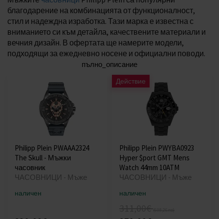
благодарение на комбинацията от функционалност,
стил и надеждна изработка. Тази марка е известна с
вниманието си към детайла, качествените материали и
вечния дизайн. В офертата ще намерите модели,
подходящи за ежедневно носене и официални поводи.
пълно_описание
Действие
Philipp Plein PWAAA2324
Philipp Plein PWYBA0923
The Skull - Мъжки
Hyper $port GMT Mens
часовник
Watch 44mm 10ATM
ЧАСОВНИЦИ - Мъже
ЧАСОВНИЦИ - Мъже
наличен
наличен
311,00€
(608,26лв)