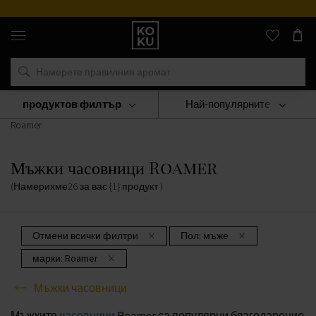
Оригинални
парфюми
и
часовници
на
едно
място
продуктов филтър
Най-популярните
ЧАСОВНИЦИ
Мъжки Часовници
Мъжки Часовници
Roamer
Мъжки часовници Roamer
(Намерихме
26
за вас
{1} продукт
)
Отмени всички филтри
Пол:
мъже
марки:
Roamer
Мъжки часовници
Мъжките
часовници
Roamer са популярни благодарение