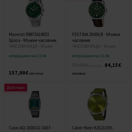
Maserati R8873618033
FESTINA 20426/8 - Мъжки
Epoca - Мъжки часовник
часовник
ЧАСОВНИЦИ - Мъже
ЧАСОВНИЦИ - Мъже
изпращане на 13.08.
изпращане на 12.08.
99,00€
84,15€
(193,63лв)
157,00€
(307,07лв)
(164,58лв)
Действие
Casio AQ-230EGG-3AEF -
Calvin Klein K2G211WL -