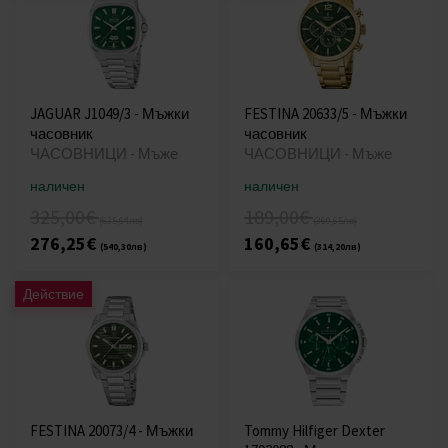
JAGUAR J1049/3 - Мъжки
FESTINA 20633/5 - Мъжки
часовник
часовник
ЧАСОВНИЦИ - Мъже
ЧАСОВНИЦИ - Мъже
наличен
наличен
325,00€
189,00€
(635,64лв)
(369,65лв)
276,25€
160,65€
(540,30лв)
(314,20лв)
Действие
FESTINA 20073/4 - Мъжки
Tommy Hilfiger Dexter