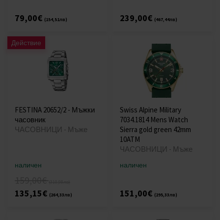
79,00€
239,00€
(154,51лв)
(467,44лв)
Действие
FESTINA 20652/2 - Мъжки
Swiss Alpine Military
часовник
7034.1814 Mens Watch
ЧАСОВНИЦИ - Мъже
Sierra gold green 42mm
10ATM
ЧАСОВНИЦИ - Мъже
наличен
наличен
159,00€
(310,98лв)
135,15€
151,00€
(264,33лв)
(295,33лв)