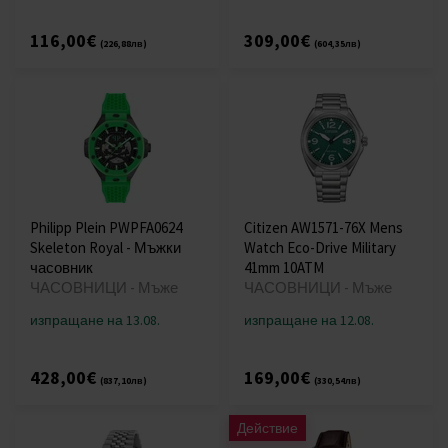
116,00€
309,00€
(226,88лв)
(604,35лв)
Philipp Plein PWPFA0624
Citizen AW1571-76X Mens
Skeleton Royal - Мъжки
Watch Eco-Drive Military
часовник
41mm 10ATM
ЧАСОВНИЦИ - Мъже
ЧАСОВНИЦИ - Мъже
изпращане на 13.08.
изпращане на 12.08.
428,00€
169,00€
(837,10лв)
(330,54лв)
Действие