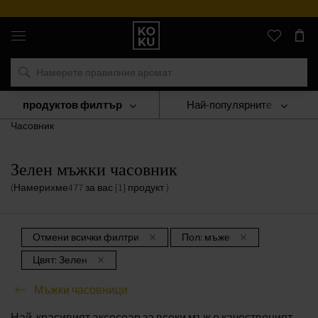
Пр
Оригинални
парфюми
и
часовници
на
едно
място
продуктов филтър
Най-популярните
ЧАСОВНИЦИ
Мъжки Часовници
Зелен Мъжки
Часовник
Зелен мъжки часовник
(Намерихме
477
за вас
{1} продукт
)
Отмени всички филтри
Пол:
мъже
Цвят:
Зелен
Мъжки часовници
Най-красивият аксесоар за всеки мъж е качественият