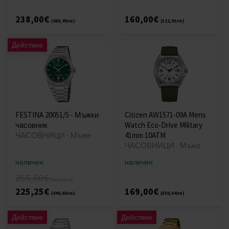
238,00€
160,00€
(465,49лв)
(312,93лв)
Действие
FESTINA 20051/5 - Мъжки
Citizen AW1571-09A Mens
часовник
Watch Eco-Drive Military
ЧАСОВНИЦИ - Мъже
41mm 10ATM
ЧАСОВНИЦИ - Мъже
наличен
наличен
265,00€
(518,29лв)
225,25€
169,00€
(440,55лв)
(330,54лв)
Действие
Действие