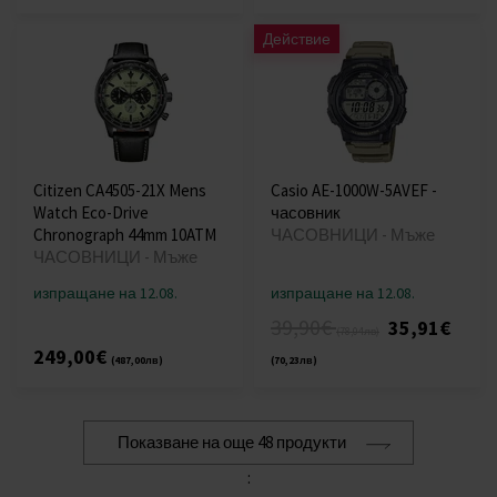
Действие
Citizen CA4505-21X Mens
Casio AE-1000W-5AVEF -
Watch Eco-Drive
часовник
Chronograph 44mm 10ATM
ЧАСОВНИЦИ - Мъже
ЧАСОВНИЦИ - Мъже
изпращане на 12.08.
изпращане на 12.08.
39,90€
35,91€
(78,04лв)
249,00€
(487,00лв)
(70,23лв)
Показване на още 48 продукти
: