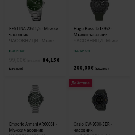
FESTINA 20511/5 - Мъжки
Hugo Boss 1513952 -
часовник
Мъжки часовник
ЧАСОВНИЦИ - Мъже
ЧАСОВНИЦИ - Мъже
наличен
наличен
99,00€
84,15€
(193,63лв)
266,00€
(164,58лв)
(520,25лв)
Действие
Emporio Armani AR60061 -
Casio GW-9500-3ER -
Мъжки часовник
часовник