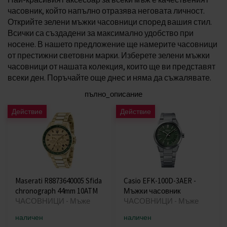
часовник, който напълно отразява неговата личност.
Открийте зелени мъжки часовници според вашия стил.
Всички са създадени за максимално удобство при
носене. В нашето предложение ще намерите часовници
от престижни световни марки. Изберете зелени мъжки
часовници от нашата колекция, които ще ви представят
всеки ден. Поръчайте още днес и няма да съжалявате.
пълно_описание
Действие
Действие
Maserati R8873640005 Sfida
Casio EFK-100D-3AER -
chronograph 44mm 10ATM
Мъжки часовник
ЧАСОВНИЦИ - Мъже
ЧАСОВНИЦИ - Мъже
наличен
наличен