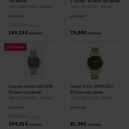
часовник
1792088 - Мъжки часовник
ЧАСОВНИЦИ - Мъже
ЧАСОВНИЦИ - Мъже
наличен
наличен
199,00€
(389,21лв)
169,15€
79,00€
(330,83лв)
(154,51лв)
Действие
Emporio Armani AR11640 -
Guess Dress GW0626G2 -
Мъжки часовник
Мъжки часовник
ЧАСОВНИЦИ - Мъже
ЧАСОВНИЦИ - Мъже
наличен
наличен
255,13€
(498,99лв)
204,01€
81,00€
(399,01лв)
(158,42лв)