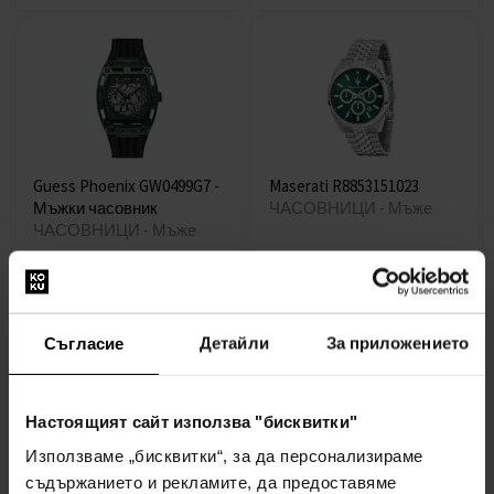
Guess Phoenix GW0499G7 -
Maserati R8853151023
Мъжки часовник
ЧАСОВНИЦИ - Мъже
ЧАСОВНИЦИ - Мъже
наличен
наличен
119,00€
99,00€
(232,74лв)
(193,63лв)
Съгласие
Детайли
За приложението
Настоящият сайт използва "бисквитки"
Използваме „бисквитки“, за да персонализираме
съдържанието и рекламите, да предоставяме