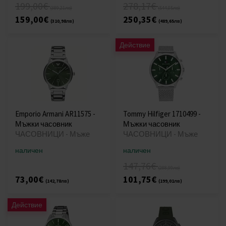
199,00€
278,17€
(389,21лв)
(544,05лв)
159,00€
250,35€
(310,98лв)
(489,65лв)
Действие
Emporio Armani AR11575 -
Tommy Hilfiger 1710499 -
Мъжки часовник
Мъжки часовник
ЧАСОВНИЦИ - Мъже
ЧАСОВНИЦИ - Мъже
наличен
наличен
147,76€
(288,99лв)
73,00€
101,75€
(142,78лв)
(199,01лв)
Действие