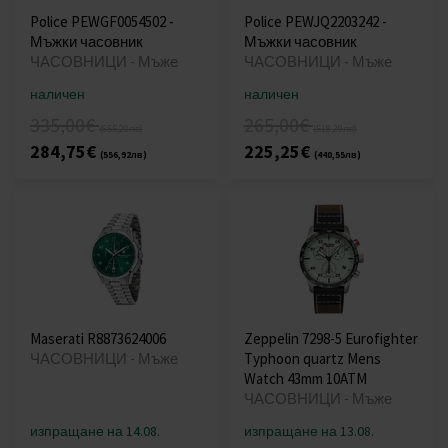
Police PEWGF0054502 -
Police PEWJQ2203242 -
Мъжки часовник
Мъжки часовник
ЧАСОВНИЦИ - Мъже
ЧАСОВНИЦИ - Мъже
наличен
наличен
335,00€
265,00€
(655,20лв)
(518,29лв)
284,75€
225,25€
(556,92лв)
(440,55лв)
Maserati R8873624006
Zeppelin 7298-5 Eurofighter
ЧАСОВНИЦИ - Мъже
Typhoon quartz Mens
Watch 43mm 10ATM
ЧАСОВНИЦИ - Мъже
изпращане на 14.08.
изпращане на 13.08.