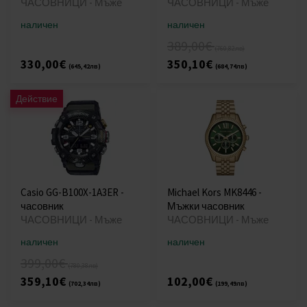
ЧАСОВНИЦИ - Мъже
ЧАСОВНИЦИ - Мъже
наличен
наличен
389,00€
(760,82лв)
330,00€
350,10€
(645,42лв)
(684,74лв)
Действие
Casio GG-B100X-1A3ER -
Michael Kors MK8446 -
часовник
Мъжки часовник
ЧАСОВНИЦИ - Мъже
ЧАСОВНИЦИ - Мъже
наличен
наличен
399,00€
(780,38лв)
359,10€
102,00€
(702,34лв)
(199,49лв)