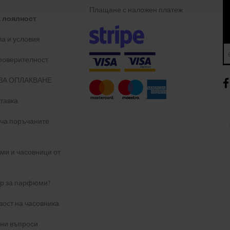
Плащане с наложен платеж
а лоялност
а и условия
 поверителност
ЗА ОПЛАКВАНЕ
тавка
уча поръчаните
и и часовници от
ер за парфюми?
вост на часовника
ани въпроси