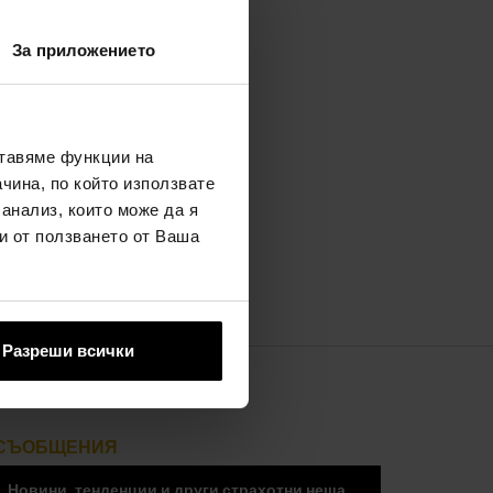
За приложението
ставяме функции на
чина, по който използвате
 анализ, които може да я
и от ползването от Ваша
Разреши всички
СЪОБЩЕНИЯ
„Новини, тенденции и други страхотни неща,