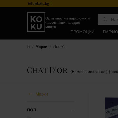
info@koku.bg
Програма за лоялност
Оригинални парфюми и
часовници на едно
място
ПРОМОЦИИ
ПАРФ
Марки
Chat D'or
Chat D'or
(Намерихме
3
за вас
{1} про
Марки
ПОЛ