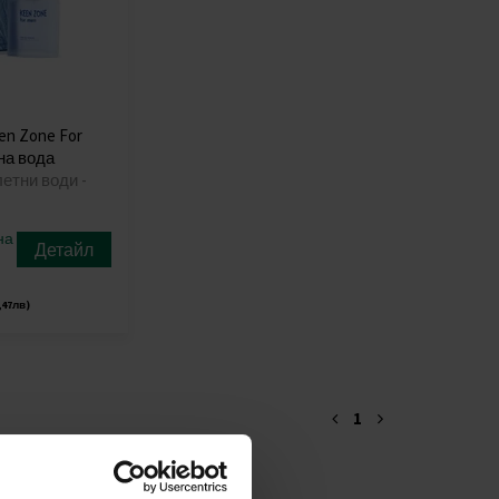
en Zone For
на вода
летни води -
на
Детайл
,47лв)
1