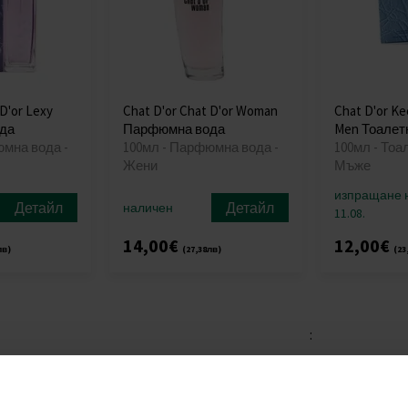
 D'or Lexy
Chat D'or Chat D'or Woman
Chat D'or Ke
да
Парфюмна вода
Men Тоалет
юмна вода -
100мл - Парфюмна вода -
100мл - Тоа
Жени
Мъже
изпращане 
Детайл
Детайл
наличен
11.08.
14,00€
12,00€
лв)
(27,38лв)
(23
: