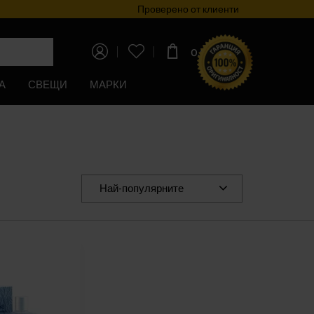
Програма за лоялност
Проверено от клиенти
0,00€
(0,00лв)
А
СВЕЩИ
МАРКИ
Най-популярните