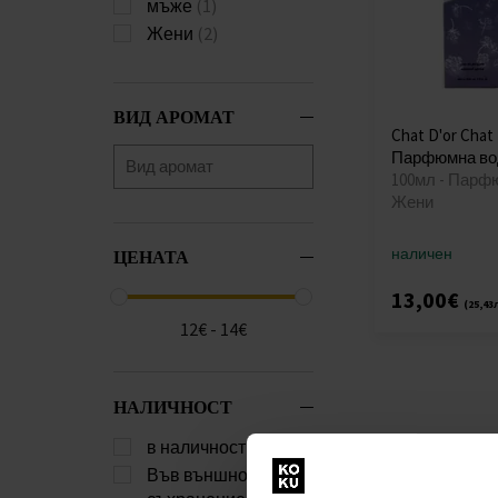
мъже
(1)
Жени
(2)
ВИД АРОМАТ
Chat D'or Chat
Парфюмна во
100мл - Парф
Жени
наличен
ЦЕНАТА
13,00€
(25,43
12€ - 14€
НАЛИЧНОСТ
в наличност
(2)
Във външно