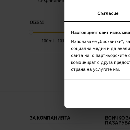
съхранение
(1)
Съгласие
ОБЕМ
Настоящият сайт използва
100ml - 101ml
Използваме „бисквитки“, з
социални медии и да анали
сайта ни, с партньорските 
комбинират с друга предос
страна на услугите им.
ЗА КОМПАНИЯТА
ВСИЧКО З
ПАЗАРУВ