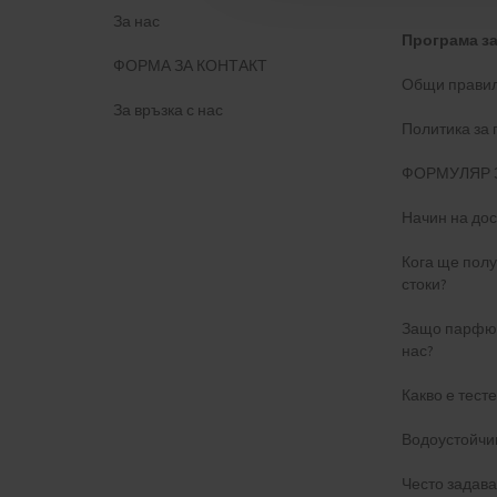
За нас
Програма з
ФОРМА ЗА КОНТАКТ
Общи правил
За връзка с нас
Политика за
ФОРМУЛЯР 
Начин на дос
Кога ще пол
стоки?
Защо парфюм
нас?
Какво е тест
Водоустойчи
Често задав