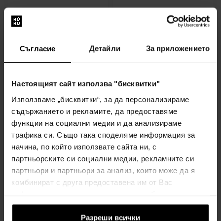
18,00€
22,00€
(35,20лв)
(43,03лв)
Съгласие
Детайли
За приложението
Настоящият сайт използва "бисквитки"
Използваме „бисквитки“, за да персонализираме
Elizabeth Taylor Diamonds
Elizabeth Taylor Diamonds
съдържанието и рекламите, да предоставяме
And Emeralds Тоалетна
And Rubies Тоалетна вода
функции на социални медии и да анализираме
вода
100мл - Тоалетни води -
трафика си. Също така споделяме информация за
100мл - Тоалетни води -
Жени
Жени
начина, по който използвате сайта ни, с
партньорските си социални медии, рекламните си
изпращане на 12.08.
изпращане на 12.08.
партньори и партньори за анализ, които може да я
комбинират с друга предоставена им от Вас
16,00€
15,00€
(31,29лв)
(29,34лв)
информация или с такава, която са събрали от
ползването от Ваша страна на услугите им.
Разреши всички