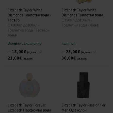
Elizabeth Taylor White
Elizabeth Taylor White
Diamonds Тоалетна вода -
Diamonds Тоалетна вода
Тестер
От50мл до100мл -
От100мл до100мл -
Тоалетни води - Жени
Тоалетна вода - Тестер -
Жени
Външно съхранение
наличен
15,00€
25,00€
от
до
от
до
(29,34лв)
(48,90лв)
21,00€
30,00€
(41,07лв)
(58,67лв)
Elizabeth Taylor Forever
Elizabeth Taylor Passion For
Elizabeth Парфюмна вода
Men Одеколон