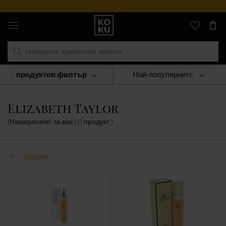
Оригинални
парфюми
и
часовници
на
едно
място
продуктов филтър
Най-популярните
Марки
Elizabeth Taylor
Elizabeth Taylor
(Намерихме
8
за вас
{1} продукт
)
Марки