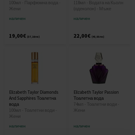
100мл - Парфюмна вода -
118мл - Водата на Кьолн
Жени
(одеколон) - Мъже
наличен
наличен
19,00€
22,00€
(37,16лв)
(43,03лв)
Elizabeth Taylor Diamonds
Elizabeth Taylor Passion
And Sapphires Тоалетна
Тоалетна вода
вода
74мл - Тоалетни води -
100мл - Тоалетни води -
Жени
Жени
наличен
наличен