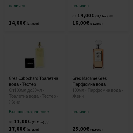
наличен
наличен
14,00€
от
до
(27,38лв)
14,00€
16,00€
(27,38лв)
(31,29лв)
Gres Cabochard Тоалетна
Gres Madame Gres
вода - Тестер
Парфюмна вода
От100мл до50мл -
100мл - Парфюмна вода -
Тоалетна вода - Тестер -
Жени
Жени
Външно съхранение
наличен
11,00€
от
до
(21,51лв)
17,00€
25,00€
(33,25лв)
(48,90лв)