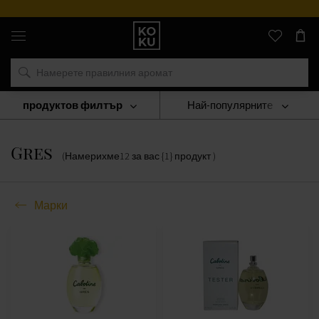
Оригинални
парфюми
и
часовници
на
едно
място
продуктов филтър
Най-популярните
Марки
Gres
Gres
(Намерихме
12
за вас
{1} продукт
)
Марки