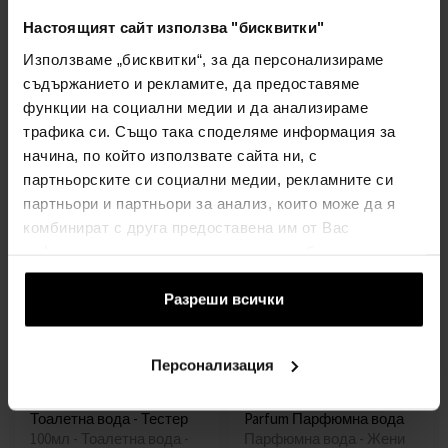
Настоящият сайт използва "бисквитки"
Използваме „бисквитки“, за да персонализираме
Gres Cabotine Turquoise
Gres Cabochard Тоалетна
Парфюмна вода
вода
съдържанието и рекламите, да предоставяме
100мл - Парфюмна вода -
От30мл до100мл -
функции на социални медии и да анализираме
Жени
Тоалетни води - Жени
трафика си. Също така споделяме информация за
наличен
наличен
начина, по който използвате сайта ни, с
партньорските си социални медии, рекламните си
16,00€
от
до
(31,29лв)
партньори и партньори за анализ, които може да я
20,00€
21,00€
(39,12лв)
(41,07лв)
комбинират с друга предоставена им от Вас
информация или с такава, която са събрали от
ползването от Ваша страна на услугите им.
Разреши всички
Персонализация
Gres Cabochard (2019)
Gres Cabotine Eau De
Тоалетна вода - Тестер
Parfum Парфюмна вода
100мл - Тоалетна вода -
Парфюмна вода - Жени