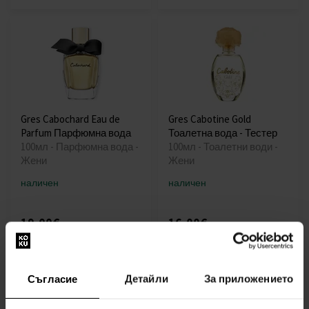
Gres Cabochard Eau de
Gres Cabotine Gold
Parfum Парфюмна вода
Тоалетна вода - Тестер
100мл - Парфюмна вода -
100мл - Тоалетни води -
Жени
Жени
наличен
наличен
19,00€
16,00€
(37,16лв)
(31,29лв)
Съгласие
Детайли
За приложението