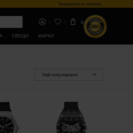
Проверено от клиенти
Прог
0,00€
(0,00лв)
А
СВЕЩИ
МАРКИ
Най-популярните