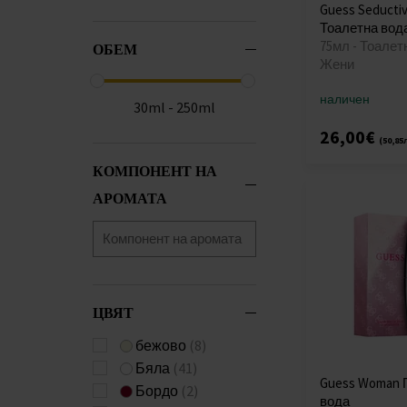
Continental
(4)
Guess Seductiv
Cosmo
(4)
Тоалетна вод
Crescent
(2)
75мл - Тоалет
ОБЕМ
Жени
Crush
(1)
D1
(1)
наличен
30ml - 250ml
Dahlia
(2)
26,00€
Deco
(2)
(50,85
Desire
(1)
КОМПОНЕНТ НА
Devotion
(2)
АРОМАТА
Dream
(1)
Dress
(88)
Duchess
(1)
Eclipse
(3)
Edge
(2)
ЦВЯТ
Elliot
(2)
Emblem
(2)
бежово
(8)
Emmett
(1)
Бяла
(41)
Guess Woman
Emperor
(1)
Бордо
(2)
вода