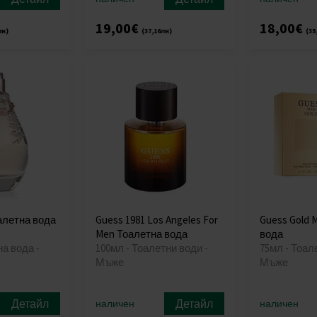
19,00€
18,00€
лв)
(37,16лв)
(35
алетна вода
Guess 1981 Los Angeles For
Guess Gold 
Men Тоалетна вода
вода
на вода -
100мл - Тоалетни води -
75мл - Тоал
Мъже
Мъже
Детайл
Детайл
наличен
наличен