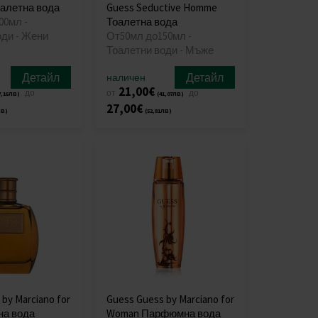
Тоалетна вода
Guess Seductive Homme
00мл -
Тоалетна вода
оди - Жени
От50мл до150мл -
Тоалетни води - Мъже
Детайл
Детайл
наличен
21,00€
до
от
до
7,16лв)
(41,07лв)
27,00€
лв)
(52,81лв)
by Marciano for
Guess Guess by Marciano for
на вода
Woman Парфюмна вода