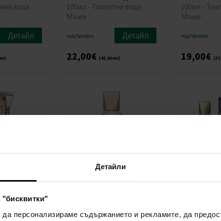
мна вода -
100мл - Тоалетни води -
100мл - Тоа
Мъже
Мъже
Детайл
Детайл
наличен
наличен
22,00€
19,00€
лв)
(43,03лв)
(37
Детайли
ve Тоалетна
Guess Dare Тоалетна вода
Guess Doubl
 "бисквитки"
100мл - Тоалетни води -
Тоалетна в
мл -
Жени
От50мл до1
а да персонализираме съдържанието и рекламите, да предо
и - Жени
Тоалетни в