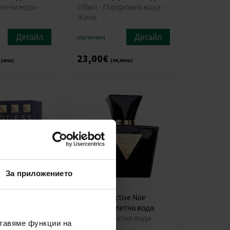
летни води -
100мл - Парфюмна вода -
Жени
Детайл
Детайл
наличен
23,00€
,16лв)
(44,98лв)
За приложението
e Dare
Guess Seductive Noir
ода
Women Тоалетна вода
00мл -
75мл - Тоалетни води -
ставяме функции на
оди - Жени
Жени