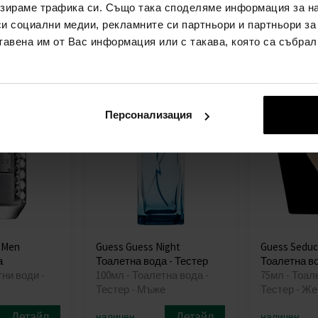
зираме трафика си. Също така споделяме информация за на
Детайл
Детайл
си социални медии, рекламните си партньори и партньори за
наличен
наличен
15,00€
до
от
тавена им от Вас информация или с такава, която са събрал
3лв)
(2
25,00€
25,00€
(48,90лв)
(48,90
Персонализация
r Men
Guess Guess Night
Guess Seduct
а
Тоалетна вода - Тестер
Тоалетна во
тни води -
100мл - Тоалетна вода -
75мл - Тоал
Тестер - Мъже
Тестер - Же
Детайл
Детайл
наличен
наличен