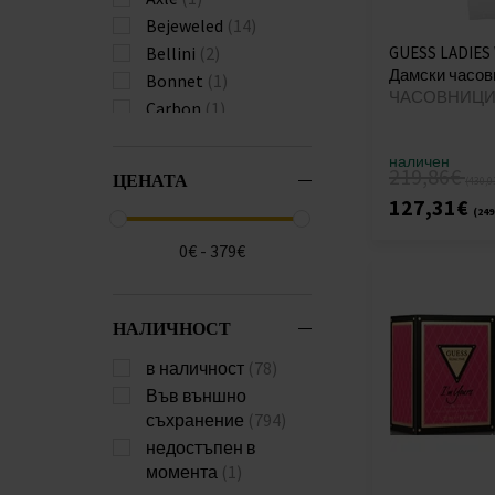
Bejeweled
(14)
Bellini
(2)
GUESS LADIES 
Дамски часов
Bonnet
(1)
ЧАСОВНИЦИ 
Carbon
(1)
Catrin
(1)
наличен
Champ
(2)
219,86€
ЦЕНАТА
(430,0
Chandler
(3)
127,31€
(249
Charlotte
(4)
Chelsea
(2)
0€ - 379€
Chip
(4)
Circuit
(1)
НАЛИЧНОСТ
Classic
(1)
Cliff
(1)
в наличност
(78)
Clyde
(1)
Във външно
Colette
(1)
съхранение
(794)
Connoisseur
(9)
недостъпен в
Contessa
(1)
момента
(1)