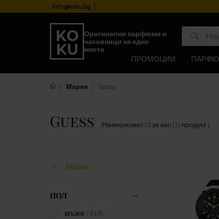
лност
info@koku.bg
Оригинални парфюми и
часовници на едно
място
ПРОМОЦИИ
ПАРФ
Марки
Guess
Guess
(Намерихме
873
за вас
{1} продукт
)
Марки
ПОЛ
мъже
(434)