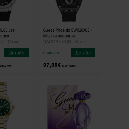
1G3 Jet -
Guess Phoenix GW0203G3 -
вник
Мъжки часовник
И - Мъже
ЧАСОВНИЦИ - Мъже
Детайл
Детайл
наличен
97,00€
209,27лв)
(189,72лв)