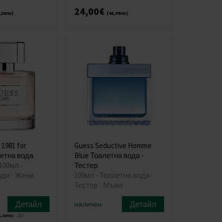
24,00€
,16лв)
(46,94лв)
1981 for
Guess Seductive Homme
етна вода
Blue Тоалетна вода -
100мл -
Тестер
оди - Жени
100мл - Тоалетна вода -
Тестер - Мъже
Детайл
Детайл
наличен
до
5,20лв)