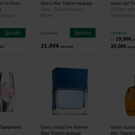
e I'm Yours
Guess Man Тоалетна вода
Guess Girl 
а
75мл - Тоалетни води -
От50мл до1
ни води -
Мъже
Тоалетни в
Детайл
Детайл
наличен
наличен
19,00€
от
(3
21,00€
20,00€
лв)
(41,07лв)
(39,12
 Парфюмна
Guess Seductive Homme
Guess Guess 
Blue Тоалетна вода
Men Тоалет