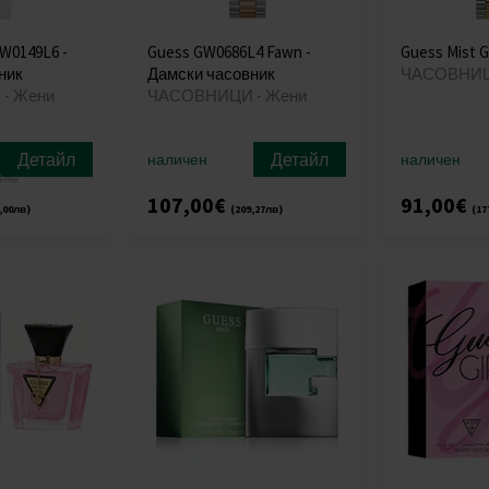
W0149L6 -
Guess GW0686L4 Fawn -
Guess Mist 
ник
Дамски часовник
ЧАСОВНИЦ
- Жени
ЧАСОВНИЦИ - Жени
Детайл
Детайл
наличен
наличен
1лв)
107,00€
91,00€
,00лв)
(209,27лв)
(17