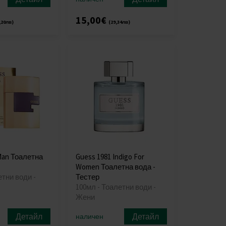
15,00€
,20лв)
(29,34лв)
Man Тоалетна
Guess 1981 Indigo For
Women Тоалетна вода -
етни води -
Тестер
100мл - Тоалетни води -
Жени
Детайл
Детайл
наличен