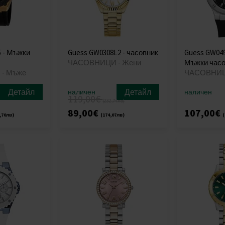
5 - Мъжки
Guess GW0308L2 - часовник
Guess GW049
ЧАСОВНИЦИ - Жени
Мъжки часо
- Мъже
ЧАСОВНИЦ
Детайл
Детайл
наличен
наличен
119,00€
(232,74лв)
89,00€
107,00€
,70лв)
(174,07лв)
(