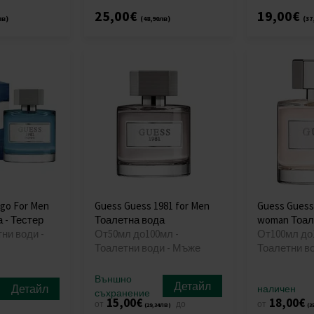
25,00€
19,00€
лв)
(48,90лв)
(37
igo For Men
Guess Guess 1981 for Men
Guess Guess 
 - Тестер
Тоалетна вода
woman Тоал
тни води -
От50мл до100мл -
От100мл до
Тоалетни води - Мъже
Тоалетни в
Външно
Детайл
Детайл
наличен
съхранение
15,00€
18,00€
от
до
от
(29,34лв)
(3