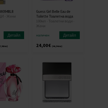
GW0948L8
Guess Girl Belle Eau de
И - Жени
Toilette Тоалетна вода
100мл - Тоалетни води -
Жени
Детайл
Детайл
наличен
24,00€
7,98лв)
(46,94лв)