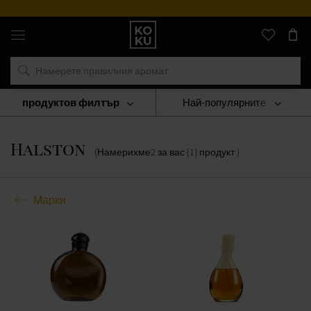
Оригинални
парфюми
и
часовници
на
едно
място
продуктов филтър
Най-популярните
Марки
Halston
Halston
(Намерихме
2
за вас
{1} продукт
)
Марки