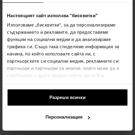
Настоящият сайт използва "бисквитки"
ВСИЧКО ЗА ПАЗАРУВАНЕТО
Използваме „бисквитки“, за да персонализираме
Програма за лоялност
съдържанието и рекламите, да предоставяме
Общи правила и условия
функции на социални медии и да анализираме
трафика си. Също така споделяме информация за
Политика за поверителност
начина, по който използвате сайта ни, с
ФОРМУЛЯР ЗА ОПЛАКВАНЕ
партньорските си социални медии, рекламните си
Начин на доставка
партньори и партньори за анализ, които може да я
Кога ще получа поръчаните стоки?
комбинират с друга предоставена им от Вас
информация или с такава, която са събрали от
Защо парфюми и часовници от нас?
ползването от Ваша страна на услугите им.
Какво е тестер за парфюми?
Разреши всички
Водоустойчивост на часовника
Често задавани въпроси
Персонализация
Само оригинални стоки
Защо да се регистрирате?