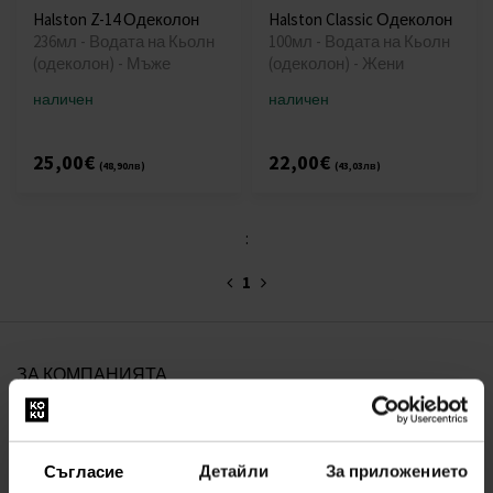
Halston Z-14 Одеколон
Halston Classic Одеколон
236мл - Водата на Кьолн
100мл - Водата на Кьолн
(одеколон) - Мъже
(одеколон) - Жени
наличен
наличен
25,00€
22,00€
(48,90лв)
(43,03лв)
:
1
ЗА КОМПАНИЯТА
За нас
ФОРМА ЗА КОНТАКТ
Съгласие
Детайли
За приложението
За връзка с нас