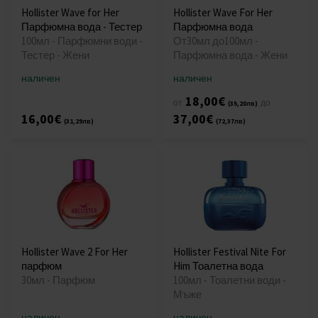
Hollister Wave for Her
Hollister Wave For Her
Парфюмна вода - Тестер
Парфюмна вода
100мл - Парфюмни води -
От30мл до100мл -
Тестер - Жени
Парфюмна вода - Жени
наличен
наличен
18,00€
от
до
(35,20лв)
16,00€
37,00€
(31,29лв)
(72,37лв)
Hollister Wave 2 For Her
Hollister Festival Nite For
парфюм
Him Тоалетна вода
30мл - Парфюм
100мл - Тоалетни води -
Мъже
наличен
наличен