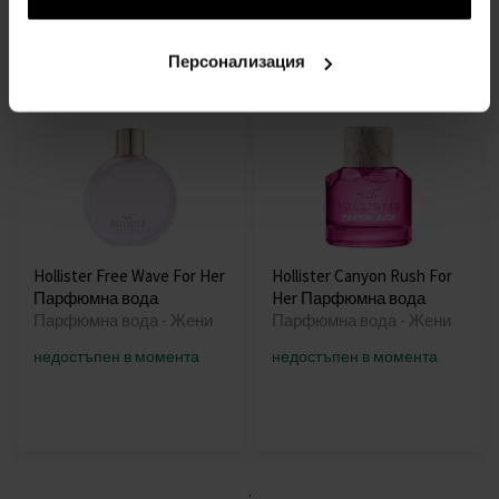
изпращане на 12.08.
изпращане на 12.08.
Персонализация
18,00€
20,00€
(35,20лв)
(39,12лв)
Hollister Free Wave For Her
Hollister Canyon Rush For
Парфюмна вода
Her Парфюмна вода
Парфюмна вода - Жени
Парфюмна вода - Жени
недостъпен в момента
недостъпен в момента
: