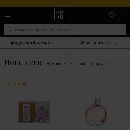
Оригинални
парфюми
и
часовници
на
едно
място
продуктов филтър
Най-популярните
Марки
Hollister
Hollister
(Намерихме
14
за вас
{1} продукт
)
Марки