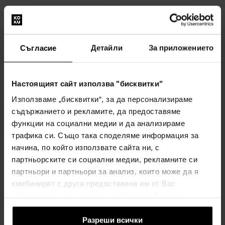
Hollister Canyon Escape
Hollister Canyon Rush For
For Her Парфюмна вода
Him Тоалетна вода
100мл - Парфюмна вода -
100мл - Тоалетни води -
Жени
Мъже
Съгласие
Детайли
За приложението
изпращане на 12.08.
изпращане на 12.08.
Настоящият сайт използва "бисквитки"
19,00€
19,00€
(37,16лв)
(37,16лв)
Използваме „бисквитки“, за да персонализираме
съдържанието и рекламите, да предоставяме
функции на социални медии и да анализираме
трафика си. Също така споделяме информация за
начина, по който използвате сайта ни, с
партньорските си социални медии, рекламните си
партньори и партньори за анализ, които може да я
Hollister Canyon Escape
Hollister Wave For Him
комбинират с друга предоставена им от Вас
For Him Тоалетна вода
Тоалетна вода
информация или с такава, която са събрали от
100мл - Тоалетни води -
100мл - Тоалетни води -
ползването от Ваша страна на услугите им.
Мъже
Мъже
Разреши всички