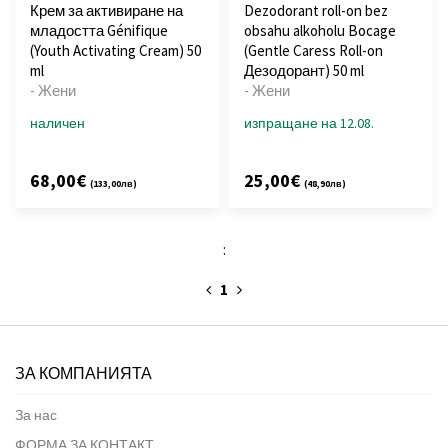
Крем за активиране на
Dezodorant roll-on bez
младостта Génifique
obsahu alkoholu Bocage
(Youth Activating Cream) 50
(Gentle Caress Roll-on
ml
Дезодорант) 50 ml
- Жени
- Жени
наличен
изпращане на 12.08.
68,00€
25,00€
(133,00лв)
(48,90лв)
:
1
ЗА КОМПАНИЯТА
За нас
ФОРМА ЗА КОНТАКТ