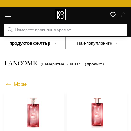
Оригинални
парфюми
и
часовници
на
едно
място
продуктов филтър
Най-популярните
Марки
Lancome
Lancome
(Намерихме
12
за вас
{1} продукт
)
Марки