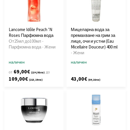
Lancome Idôle Peach ’N
Мицеларна вода за
Roses Парфюмна вода
премахване на грим за
От25мл до100мл -
лице, очи и устни (Eau
Парфюмна вода - Жени
Micellaire Douceur) 400 ml
- Жени
наличен
наличен
69,00€
от
до
(134,95лв)
109,00€
43,00€
(213,19лв)
(84,10лв)