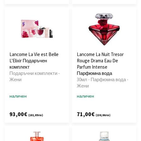
Lancome La Vie est Belle
Lancome La Nuit Tresor
L'Elixir Подаръчен
Rouge Drama Eau De
комплект
Parfum Intense
Подаръчни комплекти -
Парфюмна вода
Жени
30мл - Парфюмна вода -
Жени
наличен
наличен
93,00€
71,00€
(181,89лв)
(138,86лв)