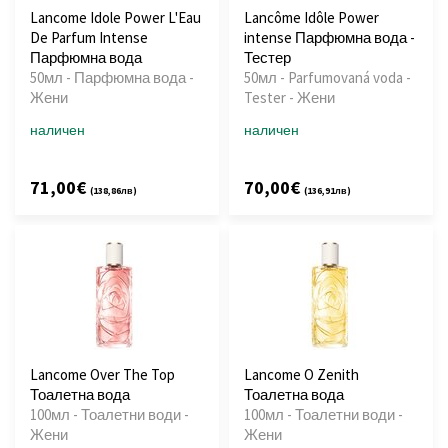
Lancome Idole Power L'Eau
Lancôme Idôle Power
De Parfum Intense
intense Парфюмна вода -
Парфюмна вода
Тестер
50мл - Парфюмна вода -
50мл - Parfumovaná voda -
Жени
Tester - Жени
наличен
наличен
71,00€
70,00€
(138,86лв)
(136,91лв)
Lancome Over The Top
Lancome O Zenith
Тоалетна вода
Тоалетна вода
100мл - Тоалетни води -
100мл - Тоалетни води -
Жени
Жени