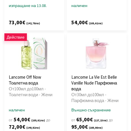
изпращане на 13.08.
наличен
73,00€
54,00€
(142,78лв)
(105,61лв)
Действие
Lancome Off Now
Lancome La Vie Est Belle
Тоалетна вода
Vanille Nude Парфюмна
От100мл до100мл -
вода
Тоалетни води - Жени
От30мл до100мл -
Парфюмна вода - Жени
наличен
Външно съхранение
54,00€
65,00€
от
до
от
до
(105,61лв)
(127,13лв)
72,00€
95,00€
(140,82лв)
(185,80лв)