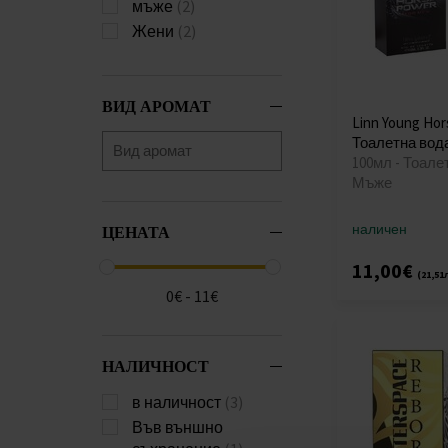
мъже
(2)
Жени
(2)
ВИД АРОМАТ
Linn Young Ho
Тоалетна вод
100мл - Тоале
Мъже
наличен
ЦЕНАТА
11,00€
(21,51
0€ - 11€
НАЛИЧНОСТ
в наличност
(3)
Във външно