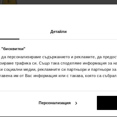
terspace
юмна вода
Детайли
да - Жени
Детайл
 "бисквитки"
а да персонализираме съдържанието и рекламите, да предо
зираме трафика си. Също така споделяме информация за на
си социални медии, рекламните си партньори и партньори за
тавена им от Вас информация или с такава, която са събрал
:
Персонализация