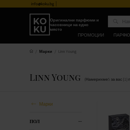
info@koku.bg
Програма за лоялност
Оригинални парфюми и
часовници на едно
място
ПРОМОЦИИ
ПАРФ
Марки
Linn Young
Linn Young
(Намерихме
5
за вас
{1}
Марки
ПОЛ