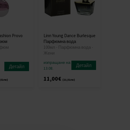
ashion Provo
Linn Young Dance Burlesque
фюм
Парфюмна вода
рфюм
100мл - Парфюмна вода -
Жени
изпращане на
Детайл
Детайл
13.08.
11,00€
,51лв)
(21,51лв)