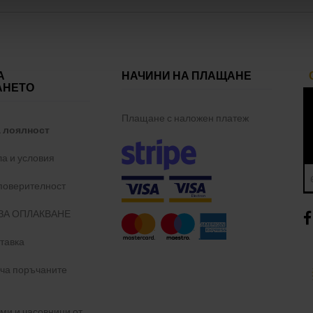
А
НАЧИНИ НА ПЛАЩАНЕ
АНЕТО
Плащане с наложен платеж
а лоялност
а и условия
 поверителност
ЗА ОПЛАКВАНЕ
тавка
уча поръчаните
и и часовници от