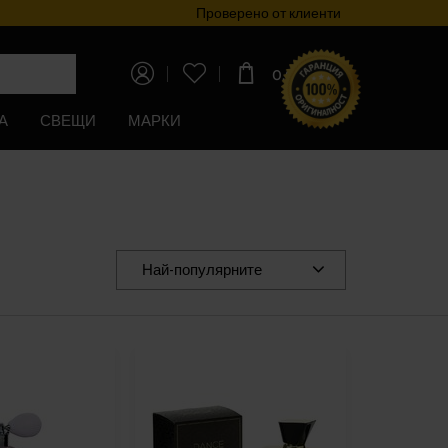
Програма за лоялност
Проверено от клиенти
0,00€
(0,00лв)
А
СВЕЩИ
МАРКИ
Най-популярните