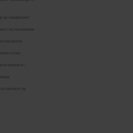
ер за парфюми?
вост на часовника
ани въпроси
ални стоки
егистрирате?
овора
съгласието за