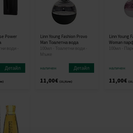
rse Power
Linn Young Fashion Provo
Linn Young F
а
Man Тоалетна вода
Woman пар
тни води -
100мл - Тоалетни води -
100мл - Па
Мъже
Детайл
Детайл
наличен
наличен
11,00€
11,00€
лв)
(21,51лв)
(21