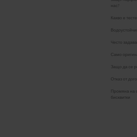
нас?
Какво е тест
Водоустойчи
Често задав
Само оригин
Защо да се р
Отказ от дог
Промяна на 
бисквитки