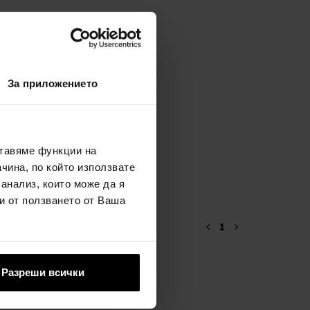
За приложението
ставяме функции на
чина, по който използвате
 анализ, които може да я
и от ползването от Ваша
1
Разреши всички