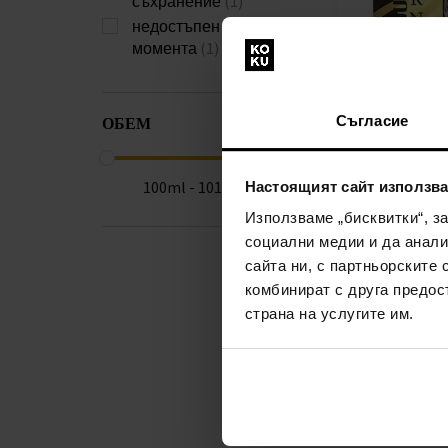
съхранение
(1)
недостъпен в
момента
(1)
Linn Young Ou
Reborn Парф
ОБЕМ
Съгласие
Парфюмна во
недостъпен в
момента
100ml - 101ml
Настоящият сайт използва
Използваме „бисквитки“, з
социални медии и да анали
сайта ни, с партньорските 
комбинират с друга предос
страна на услугите им.