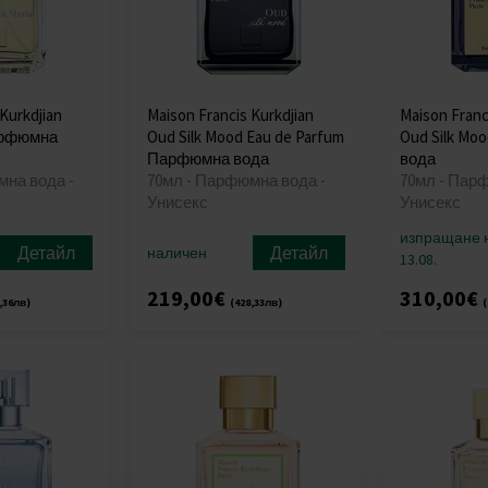
Kurkdjian
Maison Francis Kurkdjian
Maison Franc
Парфюмна
Oud Silk Mood Eau de Parfum
Oud Silk M
Парфюмна вода
вода
мна вода -
70мл - Парфюмна вода -
70мл - Пар
Унисекс
Унисекс
изпращане 
Детайл
Детайл
наличен
13.08.
219,00€
310,00€
,36лв)
(428,33лв)
(