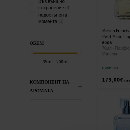
Във външно
съхранение
(4)
недостъпен в
момента
(3)
Maison Francis 
Petit Matin 
вода
ОБЕМ
70мл - Парфю
Унисекс
35ml - 200ml
наличен
173,00€
(338
КОМПОНЕНТ НА
АРОМАТА