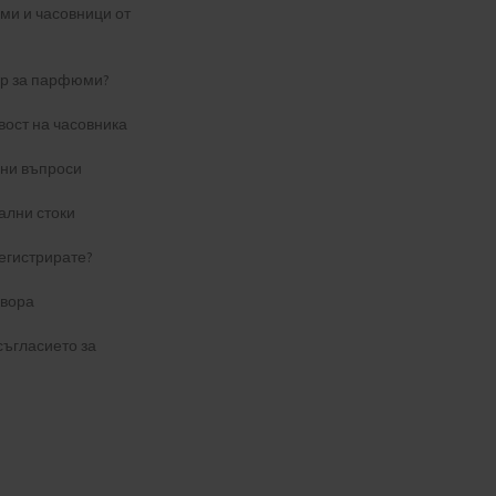
и и часовници от
ер за парфюми?
вост на часовника
ани въпроси
ални стоки
егистрирате?
овора
съгласието за