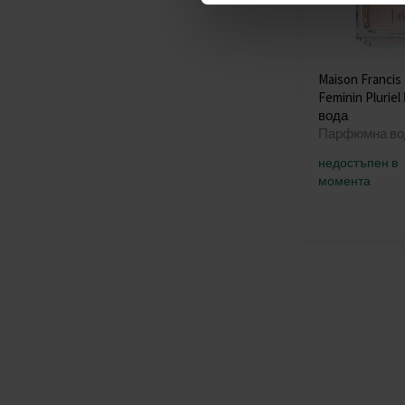
Maison Francis 
Feminin Pluri
вода
Парфюмна во
недостъпен в
момента