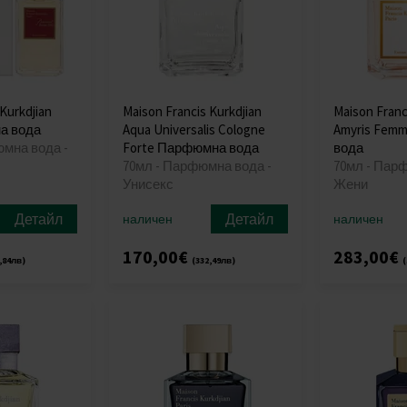
Kurkdjian
Maison Francis Kurkdjian
Maison Franc
а вода
Aqua Universalis Cologne
Amyris Fem
юмна вода -
Forte Парфюмна вода
вода
70мл - Парфюмна вода -
70мл - Пар
Унисекс
Жени
Детайл
Детайл
наличен
наличен
170,00€
283,00€
,84лв)
(332,49лв)
(