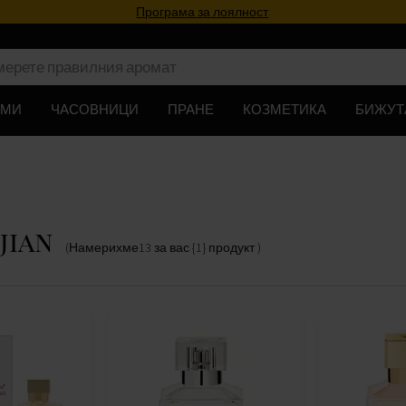
Програма за лоялност
ЮМИ
ЧАСОВНИЦИ
ПРАНЕ
КОЗМЕТИКА
БИЖУТ
jian
(Намерихме
13
за вас
{1} продукт
)