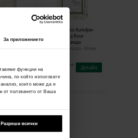
is Kurkdjian
Maison Francis Kurkdjian
Тоалетна вода
L'Homme a La Rose
За приложението
ди - Унисекс
Парфюмна вода
Парфюмна вода - Мъже
в
недостъпен в
Детайл
Детайл
ставяме функции на
момента
чина, по който използвате
 анализ, които може да я
и от ползването от Ваша
Разреши всички