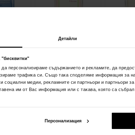
Kurkdjian
Maison Francis Kurkdjian A
Maison Franc
Cologne Forte
La Rose Парфюмна вода
Aqua Vitae 
Детайли
да
70мл - Парфюмна вода -
Тоалетни во
мна вода -
Жени
 "бисквитки"
изпращане на
недостъпен 
Детайл
Детайл
а да персонализираме съдържанието и рекламите, да предо
13.08.
момента
зираме трафика си. Също така споделяме информация за на
216,00€
,37лв)
(422,46лв)
си социални медии, рекламните си партньори и партньори за
тавена им от Вас информация или с такава, която са събрал
Персонализация