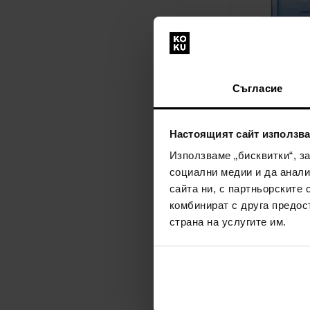
Maison Francis 
Aqua Celestia 
Съгласие
Парфюмна во
70мл - Парфю
Унисекс
Настоящият сайт използва
изпращане на
Използваме „бисквитки“, з
13.08.
социални медии и да анали
218,00€
(426
сайта ни, с партньорските 
комбинират с друга предос
страна на услугите им.