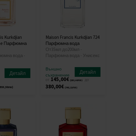
is Kurkdjian
Maison Francis Kurkdjian 724
me Парфюмна
Парфюмна вода
От35мл до200мл -
фюмна вода -
Парфюмна вода - Унисекс
Външно
Детайл
Детайл
съхранение
145,00€
от
до
(283,60лв)
380,00€
553,50лв)
(743,22лв)