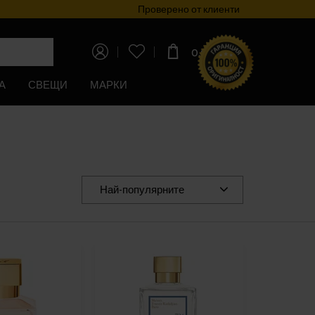
Проверено от клиенти
Прог
0,00€
(0,00лв)
А
СВЕЩИ
МАРКИ
Най-популярните