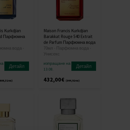
is Kurkdjian
Maison Francis Kurkdjian
ood Парфюмна
Barakkat Rouge 540 Extrait
de Parfum Парфюмна вода
фюмна вода -
70мл - Парфюмна вода -
Унисекс
на
изпращане на
Детайл
Детайл
13.08.
432,00€
606,31лв)
(844,92лв)