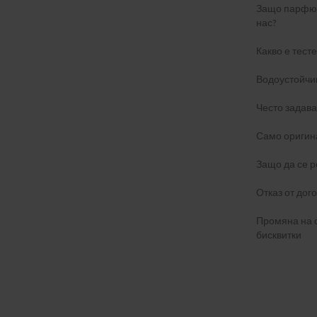
Защо парфюм
нас?
Какво е тест
Водоустойчи
Често задав
Само оригин
Защо да се р
Отказ от дог
Промяна на 
бисквитки