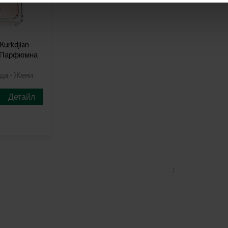
Kurkdjian
el Парфюмна
да - Жени
Детайл
: