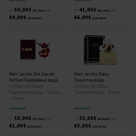
50,00€
41,00€
от
до
от
до
(97,79лв)
(80,19лв)
69,00€
66,00€
(134,95лв)
(129,08лв)
Marc Jacobs Dot Eau de
Marc Jacobs Daisy
Parfum Парфюмна вода
Тоалетна вода
От50мл до100мл -
От30мл до100мл -
Парфюмни води - Тестер
Тоалетни води - Жени
- Жени
наличен
наличен
50,00€
35,00€
от
до
от
до
(97,79лв)
(68,45лв)
61,00€
65,00€
(119,31лв)
(127,13лв)