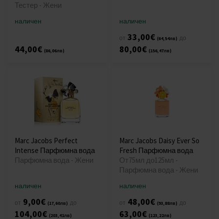
Тестер - Жени
наличен
наличен
33,00€
от
до
(64,54лв)
44,00€
80,00€
(86,06лв)
(156,47лв)
Marc Jacobs Perfect
Marc Jacobs Daisy Ever So
Intense Парфюмна вода
Fresh Парфюмна вода
Парфюмна вода - Жени
От75мл до125мл -
Парфюмна вода - Жени
наличен
наличен
9,00€
48,00€
от
до
от
до
(17,60лв)
(93,88лв)
104,00€
63,00€
(203,41лв)
(123,22лв)