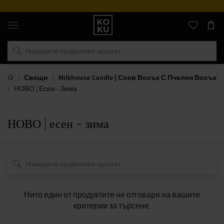
Оригинални
парфюми
и
часовници
на
едно
място
Свещи
Milkhouse Candle | Соев Восък С Пчелен Восък
НОВО | Есен - Зима
НОВО | есен - зима
Нито един от продуктите не отговаря на вашите
критерии за търсене.