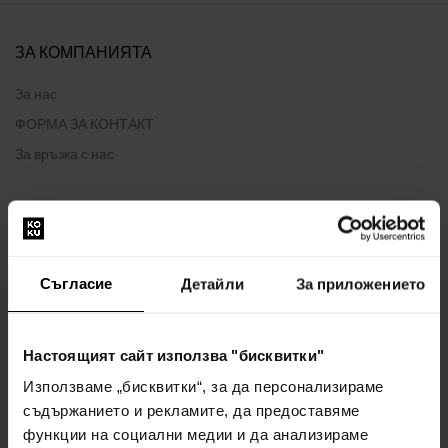
ЗА КОМПАНИЯТА
За нас
ФОРМА ЗА КОНТАКТ
За връзка с нас
ВСИЧКО ЗА ПАЗАРУВАНЕТО
Програма за лоялност
Съгласие
Детайли
За приложението
Общи правила и условия
Политика за поверителност
ФОРМУЛЯР ЗА ОПЛАКВАНЕ
Настоящият сайт използва "бисквитки"
Начин на доставка
Използваме „бисквитки“, за да персонализираме
Кога ще получа поръчаните стоки?
съдържанието и рекламите, да предоставяме
функции на социални медии и да анализираме
Защо парфюми и часовници от нас?