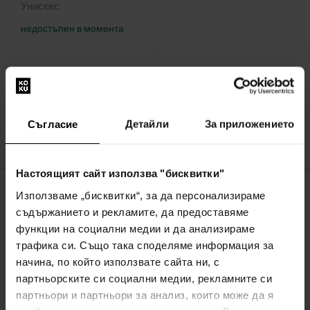
Унисекс
недостъпен в момента
:
Съгласие
Детайли
За приложението
1
Настоящият сайт използва "бисквитки"
Използваме „бисквитки“, за да персонализираме
ЗА КОМПАНИЯТА
съдържанието и рекламите, да предоставяме
функции на социални медии и да анализираме
За нас
трафика си. Също така споделяме информация за
ФОРМА ЗА КОНТАКТ
начина, по който използвате сайта ни, с
За връзка с нас
партньорските си социални медии, рекламните си
партньори и партньори за анализ, които може да я