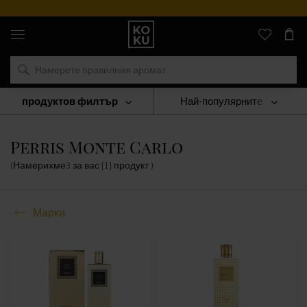
Оригинални
парфюми
и
часовници
на
едно
място
продуктов филтър
Най-популярните
Марки
Perris Monte Carlo
Perris Monte Carlo
(Намерихме
3
за вас
{1} продукт
)
Марки