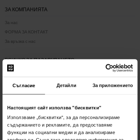
ЗА КОМПАНИЯТА
За нас
ФОРМА ЗА КОНТАКТ
За връзка с нас
ВСИЧКО ЗА ПАЗАРУВАНЕТО
Програма за лоялност
Общи правила и условия
Съгласие
Детайли
За приложението
Политика за поверителност
ФОРМУЛЯР ЗА ОПЛАКВАНЕ
Настоящият сайт използва "бисквитки"
Начин на доставка
Използваме „бисквитки“, за да персонализираме
Кога ще получа поръчаните стоки?
съдържанието и рекламите, да предоставяме
Защо парфюми и часовници от нас?
функции на социални медии и да анализираме
Какво е тестер за парфюми?
трафика си. Също така споделяме информация за