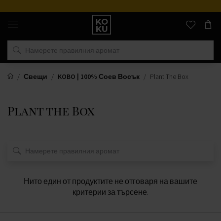
Оригинални
парфюми
и
часовници
на
едно
място
Свещи
KOBO | 100% Соев Восък
Plant The Box
Plant the Box
Нито един от продуктите не отговаря на вашите
критерии за търсене.