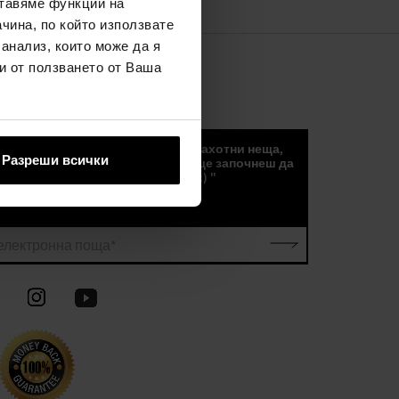
ставяме функции на
чина, по който използвате
 анализ, които може да я
и от ползването от Ваша
СЪОБЩЕНИЯ
„Новини, тенденции и други страхотни неща,
Разреши всички
които можете да получите, ако ще започнеш да
получаавте нашите съобщения :) "
електронна поща*