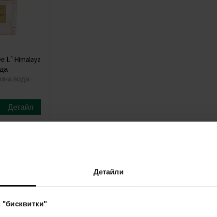
 De L`Himalaya
да
мна вода -
Детайл
лв)
Детайли
 "бисквитки"