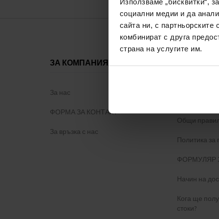
Използваме „бисквитки“, з
социални медии и да анали
сайта ни, с партньорските 
комбинират с друга предос
страна на услугите им.
ЗА КОМПАНИЯТА
ВСИЧКО З
ПАЗАРУВ
За нас
Програма з
ФОРМА ЗА КОНТАКТ
Общи правил
За връзка с нас
Политика за
ФОРМУЛЯР 
Начин на дос
Кога ще пол
стоки?