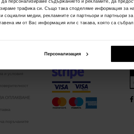
а да персонализираме съдържанието и рекламите, да предо
зираме трафика си. Също така споделяме информация за на
си социални медии, рекламните си партньори и партньори за
тавена им от Вас информация или с такава, която са събрал
А
НАЧИНИ НА ПЛАЩАНЕ
АНЕТО
Персонализация
Плащане с наложен платеж
а лоялност
а и условия
 поверителност
ЗА ОПЛАКВАНЕ
тавка
уча поръчаните