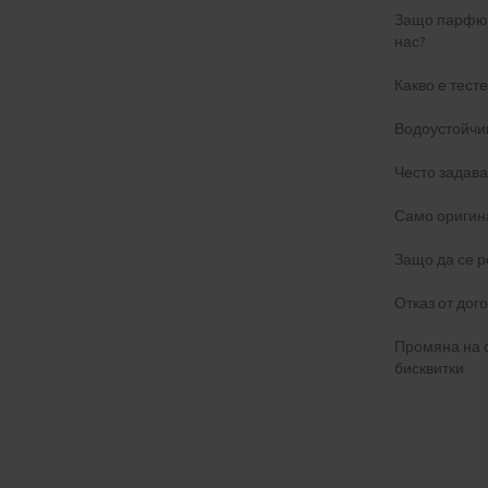
Защо парфюм
нас?
Какво е тест
Водоустойчи
Често задав
Само оригин
Защо да се р
Отказ от дог
Промяна на 
бисквитки