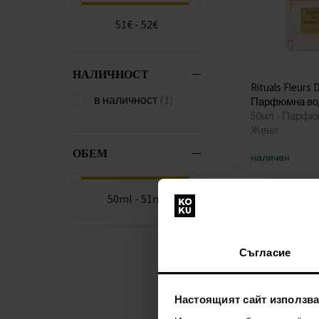
51€ - 52€
НАЛИЧНОСТ
Rituals Fleurs
в наличност
(1)
Парфюмна во
50мл - Парфю
Жени
ОБЕМ
наличен
51,00€
(99,75
50ml - 51ml
Съгласие
Настоящият сайт използва