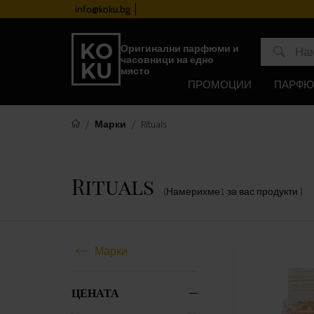
info@koku.bg
Програма за лоялност
Оригинални парфюми и
часовници на едно
място
ПРОМОЦИИ
ПАРФ
Марки
Rituals
Rituals
(Намерихме
1
за вас
продукти
)
Марки
ЦЕНАТА