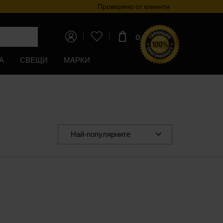
Програма за лоялност
Проверено от клиенти
0,00€
(0,00лв)
А
СВЕЩИ
МАРКИ
Най-популярните