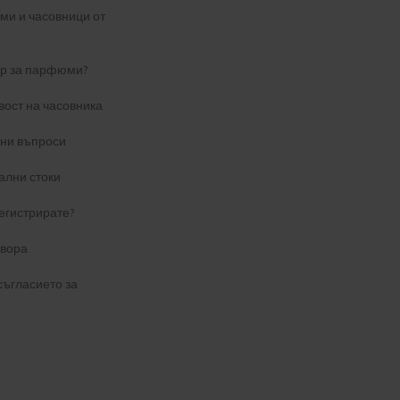
и и часовници от
ер за парфюми?
вост на часовника
ани въпроси
ални стоки
егистрирате?
овора
съгласието за