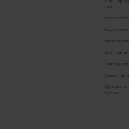
Защо парфюм
нас?
Какво е тест
Водоустойчи
Често задав
Само оригин
Защо да се р
Отказ от дог
Промяна на 
бисквитки