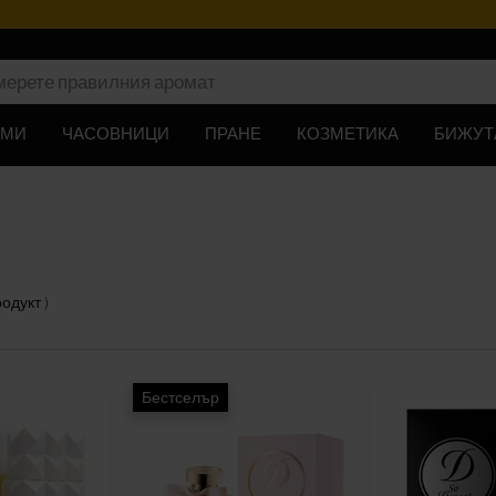
Програма за лоялност
ЮМИ
ЧАСОВНИЦИ
ПРАНЕ
КОЗМЕТИКА
БИЖУТ
продукт
)
Бестселър