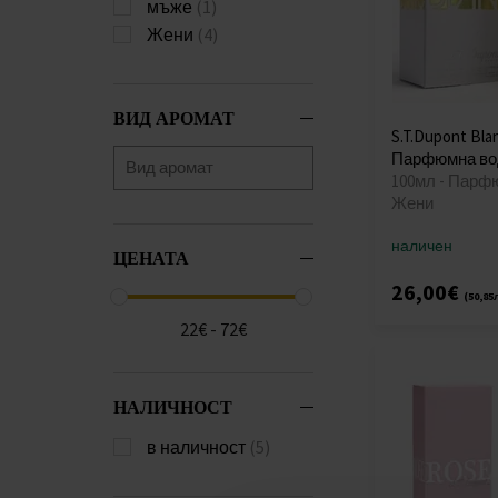
мъже
(1)
Жени
(4)
ВИД АРОМАТ
S.T.Dupont Bla
Парфюмна во
100мл - Парф
Жени
наличен
ЦЕНАТА
26,00€
(50,85
22€ - 72€
НАЛИЧНОСТ
в наличност
(5)