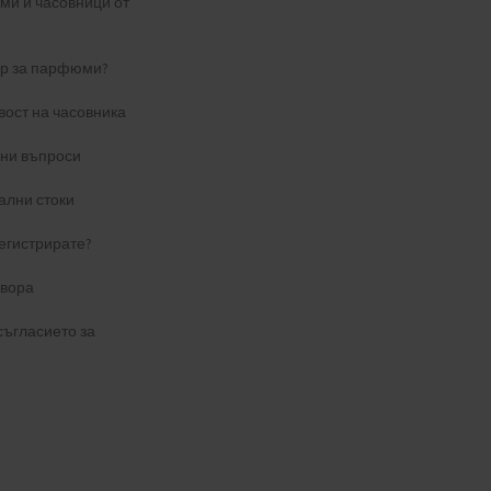
и и часовници от
ер за парфюми?
вост на часовника
ани въпроси
ални стоки
егистрирате?
овора
съгласието за