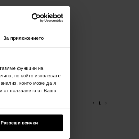
За приложението
ставяме функции на
чина, по който използвате
 анализ, които може да я
и от ползването от Ваша
1
Разреши всички