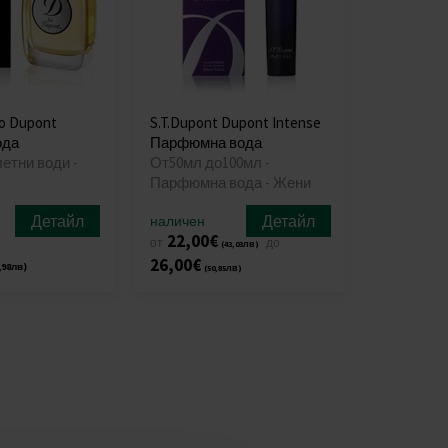
So Dupont
S.T.Dupont Dupont Intense
ода
Парфюмна вода
летни води -
От50мл до100мл -
Парфюмна вода - Жени
Детайл
Детайл
наличен
22,00€
от
до
(43,03лв)
26,00€
,98лв)
(50,85лв)