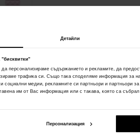
se
да
Детайли
юмна вода -
Детайл
 "бисквитки"
а да персонализираме съдържанието и рекламите, да предо
2лв)
зираме трафика си. Също така споделяме информация за на
си социални медии, рекламните си партньори и партньори за
тавена им от Вас информация или с такава, която са събрал
:
Персонализация