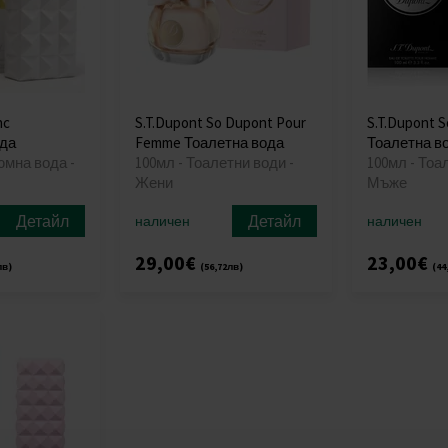
nc
S.T.Dupont So Dupont Pour
S.T.Dupont 
да
Femme Тоалетна вода
Тоалетна в
юмна вода -
100мл - Тоалетни води -
100мл - Тоа
Жени
Мъже
Детайл
Детайл
наличен
наличен
29,00€
23,00€
лв)
(56,72лв)
(44