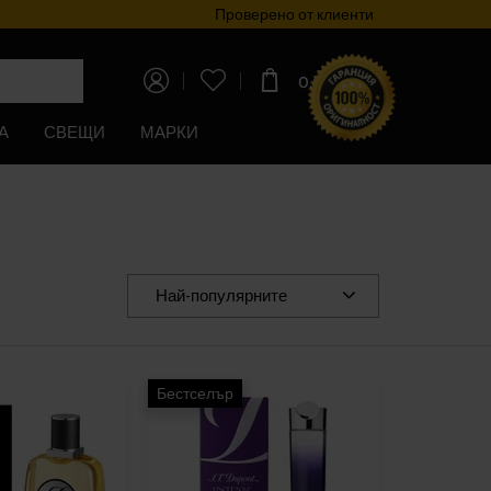
Проверено от клиенти
0,00€
(0,00лв)
А
СВЕЩИ
МАРКИ
Най-популярните
Бестселър