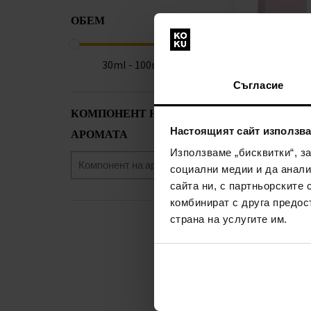
ОБЕМ
S.T.Dupont Ro
30ml - 100ml
Парфюмна во
Съгласие
100мл - Парф
Жени
КОМПОНЕНТ НА
наличен
Настоящият сайт използва
АРОМАТА
Използваме „бисквитки“, з
72,00€
(140,8
социални медии и да анали
сайта ни, с партньорските 
комбинират с друга предос
страна на услугите им.