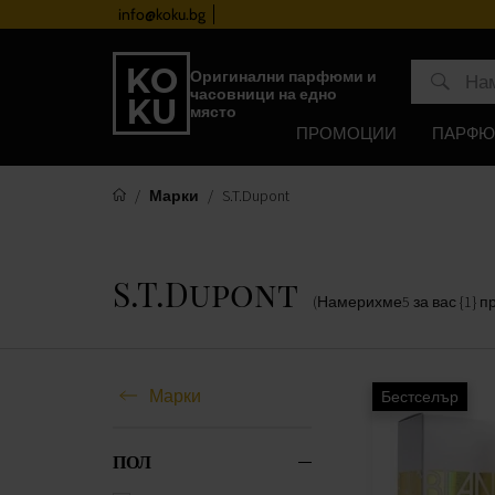
за лоялност
info@koku.bg
Оригинални парфюми и
часовници на едно
място
ПРОМОЦИИ
ПАРФ
Марки
S.T.Dupont
S.T.Dupont
(Намерихме
5
за вас
{1} 
Марки
Бестселър
ПОЛ