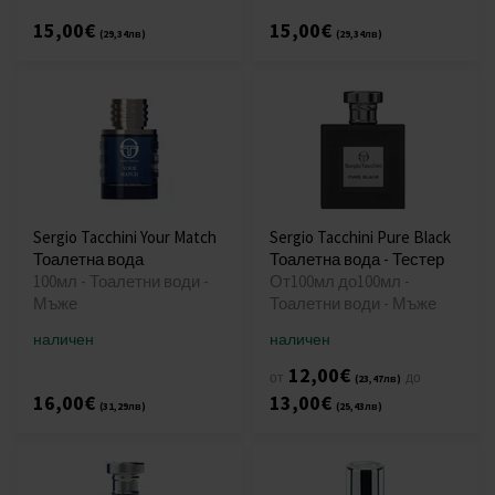
15,00€
15,00€
(29,34лв)
(29,34лв)
Sergio Tacchini Your Match
Sergio Tacchini Pure Black
Тоалетна вода
Тоалетна вода - Тестер
100мл - Тоалетни води -
От100мл до100мл -
Мъже
Тоалетни води - Мъже
наличен
наличен
12,00€
от
до
(23,47лв)
16,00€
13,00€
(31,29лв)
(25,43лв)