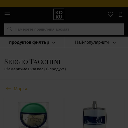
Оригинални
парфюми
и
часовници
на
едно
място
продуктов филтър
Най-популярните
Марки
Sergio Tacchini
Sergio Tacchini
(Намерихме
16
за вас
{1} продукт
)
Марки