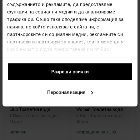
Тоалетна вода
Парфюмна вода
съдържанието и рекламите, да предоставяме
75мл - Тоалетни води -
100мл - Парфюмна вода -
функции на социални медии и да анализираме
Жени
Жени
трафика си. Също така споделяме информация за
начина, по който използвате сайта ни, с
наличен
наличен
партньорските си социални медии, рекламните си
партньори и партньори за анализ, които може да я
15,00€
14,00€
(29,34лв)
(27,38лв)
комбинират с друга предоставена им от Вас
информация или с такава, която са събрали от
ползването от Ваша страна на услугите им.
Разреши всички
Персонализация
Sergio Tacchini Ocean's
Sergio Tacchini I Love Italy
Club Тоалетна вода
Woman Тоалетна вода
100мл - Тоалетни води -
50мл - Тоалетни води -
Мъже
Жени
наличен
изпращане на 13.08.