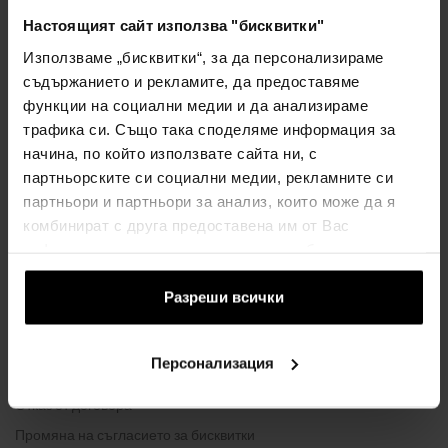
ВСИЧКО ЗА ПАЗАРУВАНЕТО
Настоящият сайт използва "бисквитки"
Програма за лоялност
Използваме „бисквитки“, за да персонализираме
Общи правила и условия
съдържанието и рекламите, да предоставяме
Политика за поверителност
функции на социални медии и да анализираме
трафика си. Също така споделяме информация за
ФОРМУЛЯР ЗА ОПЛАКВАНЕ
начина, по който използвате сайта ни, с
Начин на доставка
партньорските си социални медии, рекламните си
Кога ще получа поръчаните стоки?
партньори и партньори за анализ, които може да я
Защо парфюми и часовници от нас?
комбинират с друга предоставена им от Вас
информация или с такава, която са събрали от
Какво е тестер за парфюми?
ползването от Ваша страна на услугите им.
Водоустойчивост на часовника
Разреши всички
Често задавани въпроси
Само оригинални стоки
Персонализация
Защо да се регистрирате?
Отказ от договора
Промяна на съгласието за бисквитки