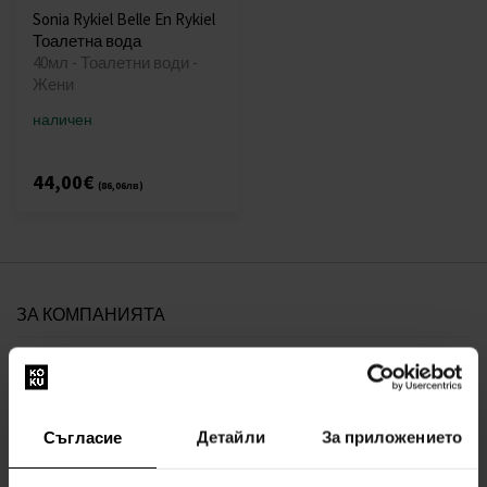
Sonia Rykiel Belle En Rykiel
Тоалетна вода
40мл - Тоалетни води -
Жени
наличен
44,00€
(86,06лв)
ЗА КОМПАНИЯТА
За нас
ФОРМА ЗА КОНТАКТ
За връзка с нас
Съгласие
Детайли
За приложението