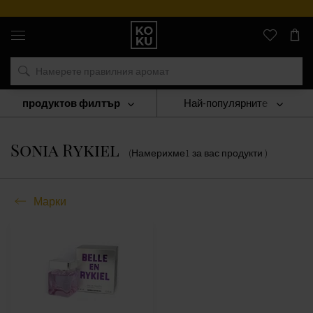
Оригинални
парфюми
и
часовници
на
едно
място
продуктов филтър
Най-популярните
Марки
Sonia Rykiel
Sonia Rykiel
(Намерихме
1
за вас
продукти
)
Марки