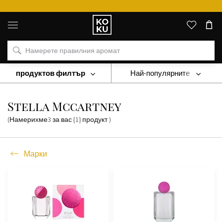
Оригинални
парфюми
и
часовници
на
едно
място
продуктов филтър
Най-популярните
Марки
Stella Mccartney
Stella Mccartney
(Намерихме
3
за вас
{1} продукт
)
Марки