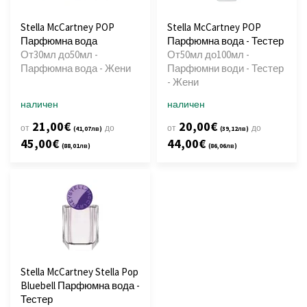
Stella McCartney POP
Stella McCartney POP
Парфюмна вода
Парфюмна вода - Тестер
От30мл до50мл -
От50мл до100мл -
Парфюмна вода - Жени
Парфюмни води - Тестер
- Жени
наличен
наличен
21,00€
20,00€
от
до
от
до
(41,07лв)
(39,12лв)
45,00€
44,00€
(88,01лв)
(86,06лв)
Stella McCartney Stella Pop
Bluebell Парфюмна вода -
Тестер