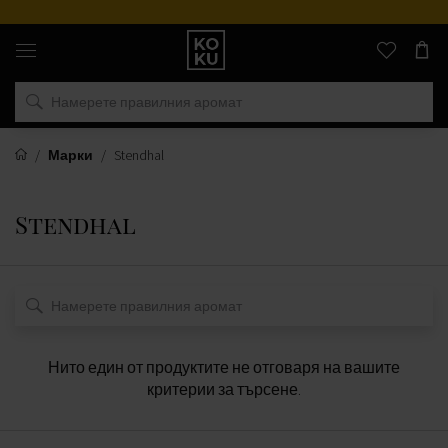
Оригинални
парфюми
и
часовници
на
едно
място
Марки
Stendhal
Stendhal
Нито един от продуктите не отговаря на вашите
критерии за търсене.