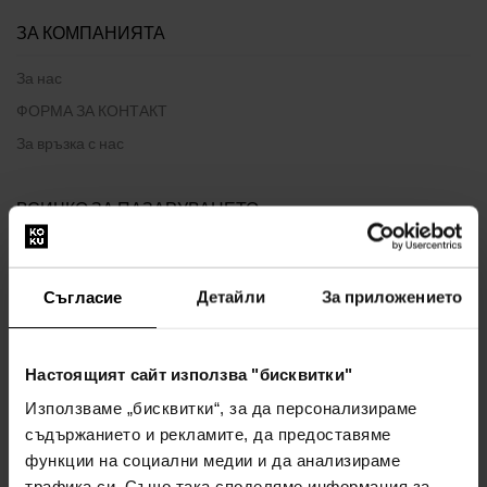
ЗА КОМПАНИЯТА
За нас
ФОРМА ЗА КОНТАКТ
За връзка с нас
ВСИЧКО ЗА ПАЗАРУВАНЕТО
Програма за лоялност
Общи правила и условия
Съгласие
Детайли
За приложението
Политика за поверителност
ФОРМУЛЯР ЗА ОПЛАКВАНЕ
Настоящият сайт използва "бисквитки"
Начин на доставка
Използваме „бисквитки“, за да персонализираме
Кога ще получа поръчаните стоки?
съдържанието и рекламите, да предоставяме
Защо парфюми и часовници от нас?
функции на социални медии и да анализираме
Какво е тестер за парфюми?
трафика си. Също така споделяме информация за