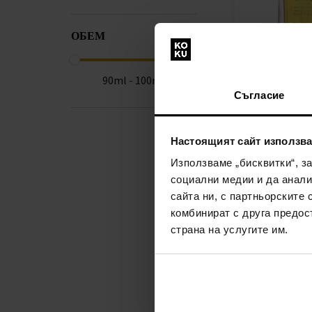
ОБЕМ
The Different 
90ml - 100ml
Sahra Парфюм
Съгласие
100мл - Парф
Унисекс
Настоящият сайт използва
наличен
Използваме „бисквитки“, з
78,00€
социални медии и да анали
(152,5
сайта ни, с партньорските 
комбинират с друга предос
страна на услугите им.