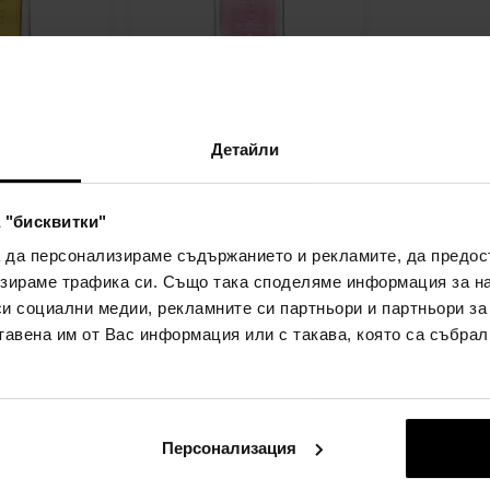
Company Al
The Different Company
на вода
Kashan Rose Тоалетна
Детайли
юмна вода -
вода
Тоалетна вода
недостъпен в
 "бисквитки"
Детайл
Детайл
момента
а да персонализираме съдържанието и рекламите, да предо
зираме трафика си. Също така споделяме информация за на
5лв)
си социални медии, рекламните си партньори и партньори за
тавена им от Вас информация или с такава, която са събрал
:
Персонализация