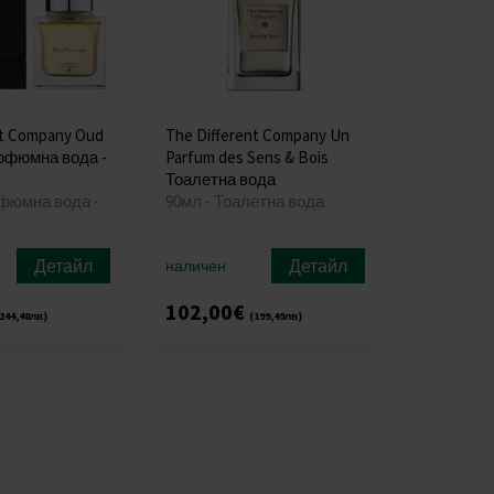
nt Company Oud
The Different Company Un
арфюмна вода -
Parfum des Sens & Bois
Тоалетна вода
рфюмна вода -
90мл - Тоалетна вода
Детайл
Детайл
наличен
102,00€
244,48лв)
(199,49лв)