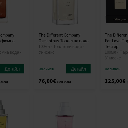
 Company
The Different Company
The Differe
арфюмна
Osmanthus Тоалетна вода
For Love П
100мл - Тоалетни води -
Тестер
юмна вода -
Унисекс
100мл - Па
Унисекс
Детайл
Детайл
наличен
наличен
76,00€
125,00€
,43лв)
(148,64лв)
(