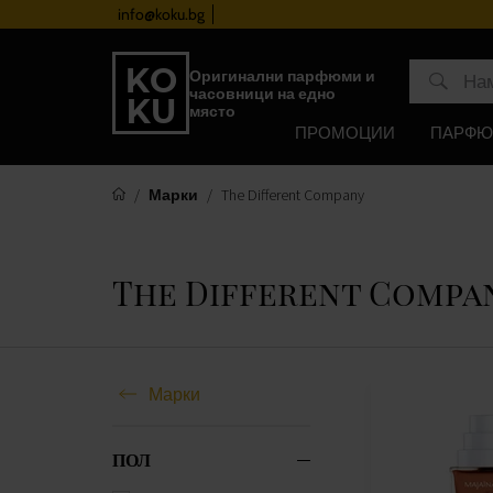
info@koku.bg
Програма за лоялност
Оригинални парфюми и
часовници на едно
място
ПРОМОЦИИ
ПАРФ
Марки
The Different Company
The Different Compa
Марки
ПОЛ