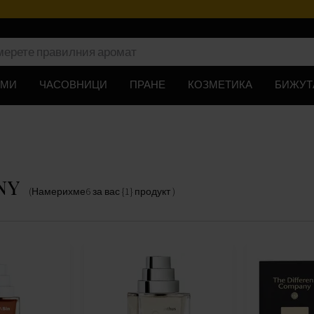
ЮМИ
ЧАСОВНИЦИ
ПРАНЕ
КОЗМЕТИКА
БИЖУТ
ny
(Намерихме
6
за вас
{1} продукт
)