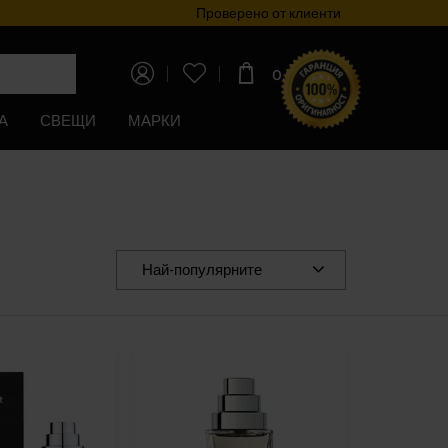
Програма за лоялност
Проверено от клиенти
0,00€
(0,00лв)
А
СВЕЩИ
МАРКИ
Най-популярните