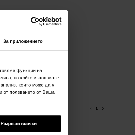
За приложението
ставяме функции на
чина, по който използвате
 анализ, които може да я
и от ползването от Ваша
1
Разреши всички