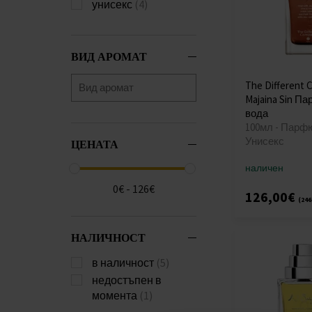
унисекс
(4)
ВИД АРОМАТ
The Different
Majaina Sin П
вода
100мл - Парф
Унисекс
ЦЕНАТА
наличен
0€ - 126€
126,00€
(246
НАЛИЧНОСТ
в наличност
(5)
недостъпен в
момента
(1)