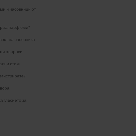
и и часовници от
ер за парфюми?
вост на часовника
ани въпроси
ални стоки
егистрирате?
овора
съгласието за