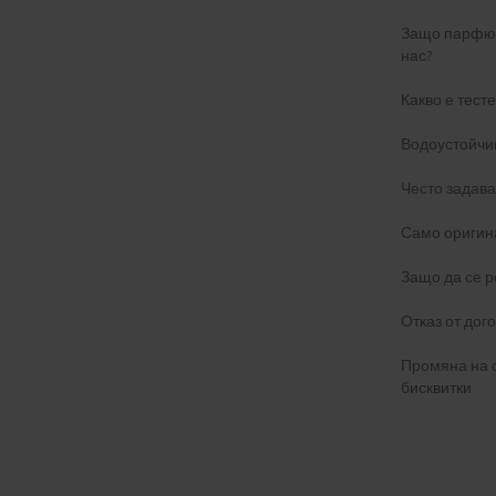
Защо парфюм
нас?
Какво е тест
Водоустойчи
Често задав
Само оригин
Защо да се р
Отказ от дог
Промяна на 
бисквитки