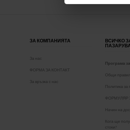
ЗА КОМПАНИЯТА
ВСИЧКО З
ПАЗАРУВ
За нас
Програма з
ФОРМА ЗА КОНТАКТ
Общи правил
За връзка с нас
Политика за
ФОРМУЛЯР 
Начин на дос
Кога ще пол
стоки?