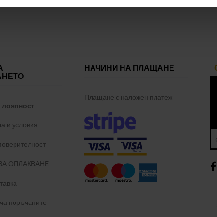
А
НАЧИНИ НА ПЛАЩАНЕ
АНЕТО
Плащане с наложен платеж
а лоялност
а и условия
 поверителност
ЗА ОПЛАКВАНЕ
тавка
уча поръчаните