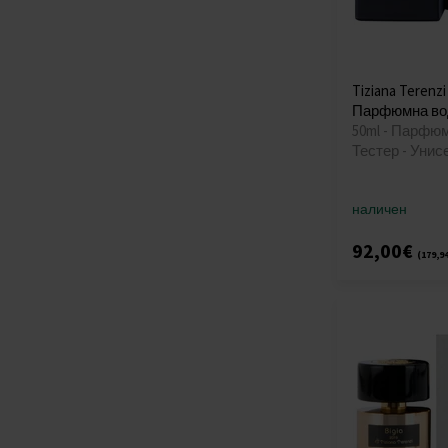
Tiziana Terenzi
Парфюмна вод
50ml - Парфюм
Тестер - Унис
наличен
92,00€
(179,9