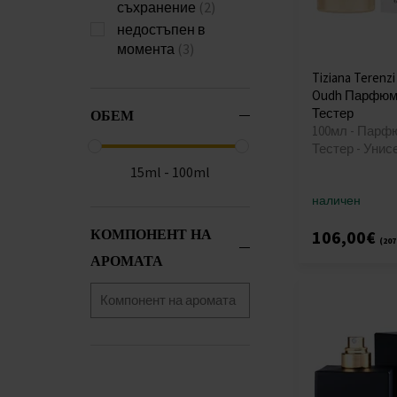
съхранение
(2)
недостъпен в
момента
(3)
Tiziana Terenzi
Oudh Парфюмн
Тестер
ОБЕМ
100мл - Парф
Тестер - Унис
15ml - 100ml
наличен
КОМПОНЕНТ НА
106,00€
(207
АРОМАТА