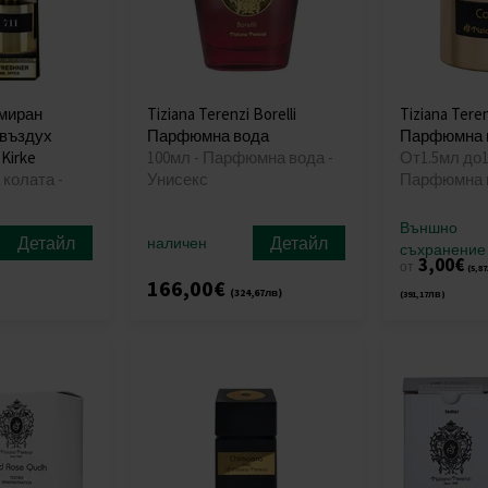
юмиран
Tiziana Terenzi Borelli
Tiziana Teren
 въздух
Парфюмна вода
Парфюмна 
 Kirke
100мл - Парфюмна вода -
От1.5мл до1
колата -
Унисекс
Парфюмна в
Външно
Детайл
Детайл
наличен
съхранение
3,00€
от
(5,8
166,00€
(324,67лв)
(391,17лв)