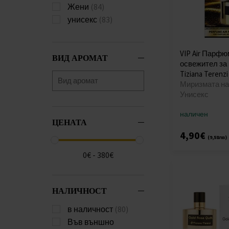
Жени
(84)
унисекс
(83)
VIP Air Парф
ВИД АРОМАТ
освежител за
Tiziana Terenzi
Миризмата на 
Унисекс
наличен
ЦЕНАТА
4,90€
(9,58лв)
0€ - 380€
НАЛИЧНОСТ
в наличност
(80)
Във външно