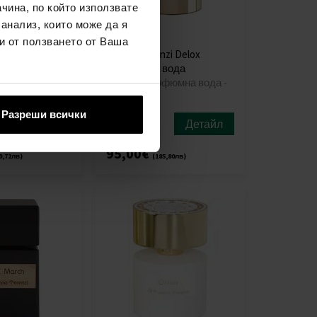
чина, по който използвате
 анализ, които може да я
и от ползването от Ваша
nzi Foconero
Tiziana Terenzi Delox
вода
Парфюмна вода
рфюмна вода -
100мл - Парфюмна вода -
Унисекс
Разреши всички
Детайл
Детайл
наличен
95,00€
9,72лв)
(185,80лв)