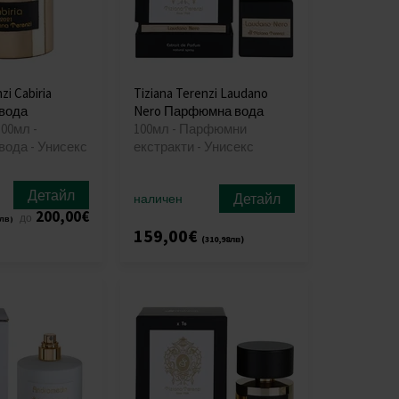
zi Cabiria
Tiziana Terenzi Laudano
вода
Nero Парфюмна вода
00мл -
100мл - Парфюмни
ода - Унисекс
екстракти - Унисекс
Детайл
Детайл
наличен
200,00€
до
7лв)
159,00€
(310,98лв)