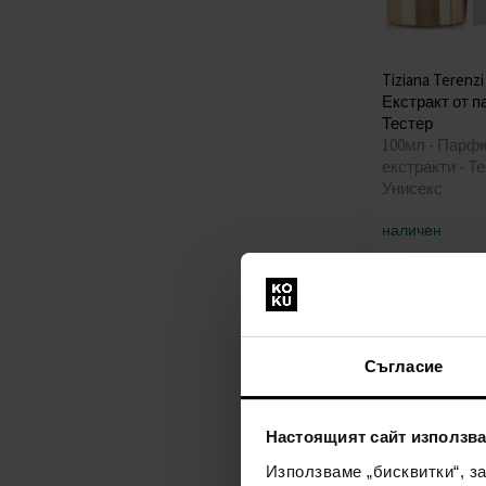
Tiziana Terenzi
Екстракт от 
Тестер
100мл - Парф
екстракти - Те
Унисекс
наличен
243,00€
(475
Съгласие
Настоящият сайт използва
Използваме „бисквитки“, з