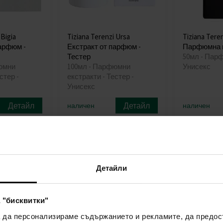
 Bigia
Tiziana Terenzi Ursa
Tiziana Teren
парфюм -
Екстракт от парфюм -
Парфюмна 
Тестер
50мл - Пар
юмни
100мл - Парфюмни
Унисекс
стер -
екстракти - Тестер -
Унисекс
Детайл
Детайл
наличен
наличен
153,00€
127,00€
,27лв)
(299,24лв)
(
Детайли
 "бисквитки"
а да персонализираме съдържанието и рекламите, да предо