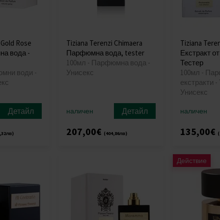
 Gold Rose
Tiziana Terenzi Chimaera
Tiziana Tere
а вода -
Парфюмна вода, tester
Екстракт от
100мл - Парфюмна вода -
Тестер
юмни води -
Унисекс
100мл - Па
екс
екстракти - 
Унисекс
Детайл
Детайл
наличен
наличен
207,00€
135,00€
,32лв)
(404,86лв)
(
Действие