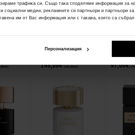
зираме трафика си. Също така споделяме информация за на
си социални медии, рекламните си партньори и партньори за
тавена им от Вас информация или с такава, която са събрал
 Lince
Tiziana Terenzi Caput Mundi
Tiziana Tere
да
Парфюмна вода
Парфюмна 
юмна вода -
100мл - Парфюмна вода -
100мл - Па
Унисекс
Унисекс
Персонализация
Детайл
Детайл
наличен
наличен
145,00€
97,00€
,05лв)
(283,60лв)
(18