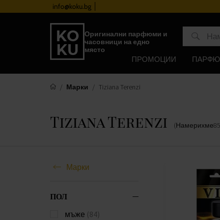
info@koku.bg
Програма за лоялност
Оригинални парфюми и
часовници на едно
място
ПРОМОЦИИ
ПАРФ
Марки
Tiziana Terenzi
Tiziana Terenzi
(Намерихме
8
Марки
ПОЛ
мъже
(84)