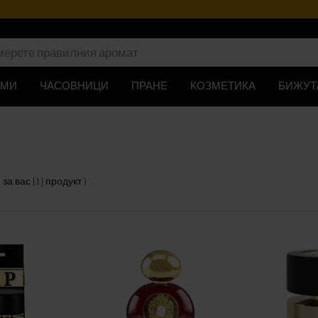
ЮМИ
ЧАСОВНИЦИ
ПРАНЕ
КОЗМЕТИКА
БИЖУТ
5
за вас
{1} продукт
)