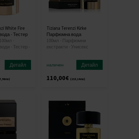
zi White Fire
Tiziana Terenzi Kirke
ода - Тестер
Парфюмна вода
100мл -
100мл - Парфюмни
оди - Тестер -
екстракти - Унисекс
Детайл
Детайл
наличен
110,00€
7,98лв)
(215,14лв)