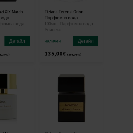
nzi XIX March
Tiziana Terenzi Orion
вода
Парфюмна вода
рфюмна вода -
100мл - Парфюмна вода -
Унисекс
Детайл
Детайл
наличен
135,00€
6,25лв)
(264,04лв)