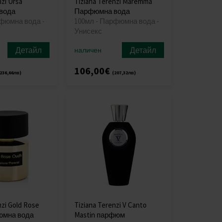
nzi Ursa
Tiziana Terenzi Maremma
вода
Парфюмна вода
рфюмна вода -
100мл - Парфюмна вода -
Унисекс
Детайл
Детайл
наличен
106,00€
236,66лв)
(207,32лв)
nzi Gold Rose
Tiziana Terenzi V Canto
юмна вода
Mastin парфюм