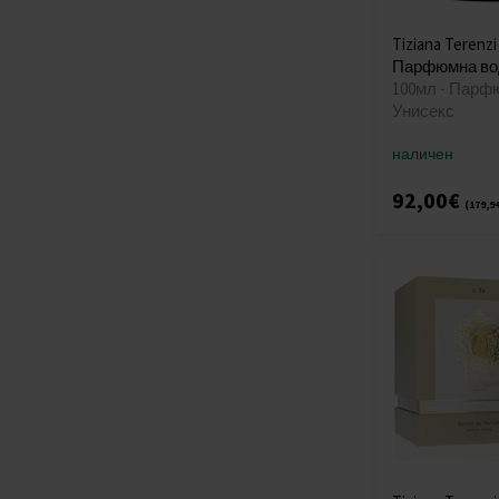
Tiziana Terenzi 
Парфюмна во
100мл - Парф
Унисекс
наличен
92,00€
(179,9