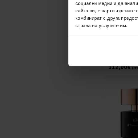
социални медии и да анали
сайта ни, с партньорските 
комбинират с друга предос
Tiziana Terenzi
страна на услугите им.
Парфюмна во
100мл - Парф
Унисекс
наличен
112,00€
(219