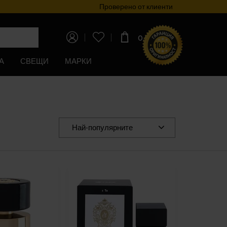
Програма за лоялност
Проверено от клиенти
0,00€
(0,00лв)
А
СВЕЩИ
МАРКИ
Най-популярните