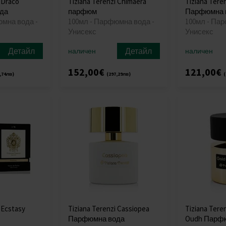
 Draco
Tiziana Terenzi Chimaera
Tiziana Tere
да
парфюм
Парфюмна 
юмна вода -
100мл - Парфюмна вода -
100мл - Па
Унисекс
Унисекс
Детайл
Детайл
наличен
наличен
152,00€
121,00€
,74лв)
(297,29лв)
(
 Ecstasy
Tiziana Terenzi Cassiopea
Tiziana Tere
Парфюмна вода
Oudh Парф