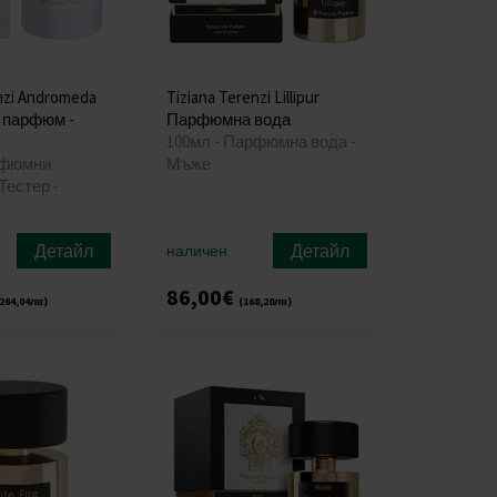
nzi Andromeda
Tiziana Terenzi Lillipur
 парфюм -
Парфюмна вода
100мл - Парфюмна вода -
рфюмни
Мъже
Тестер -
Детайл
Детайл
наличен
86,00€
264,04лв)
(168,20лв)