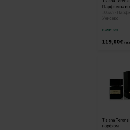
Tiziana Terenzi
Парфюмна во
100мл - Парф
Унисекс
наличен
119,00€
(232
Tiziana Terenzi
парфюм