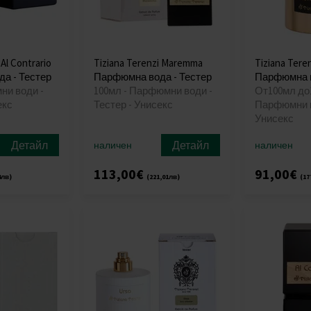
 Al Contrario
Tiziana Terenzi Maremma
Tiziana Teren
а - Тестер
Парфюмна вода - Тестер
Парфюмна в
ни води -
100мл - Парфюмни води -
От100мл до
екс
Тестер - Унисекс
Парфюмни в
Унисекс
Детайл
Детайл
наличен
наличен
113,00€
91,00€
4лв)
(221,01лв)
(17