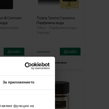
zi Al Contrario
Tiziana Terenzi Casanova
вода
Парфюмна вода
фюмна вода -
100мл - Парфюмна вода -
Унисекс
Детайл
Детайл
наличен
202,00€
248,39лв)
(395,08лв)
За приложението
ставяме функции на