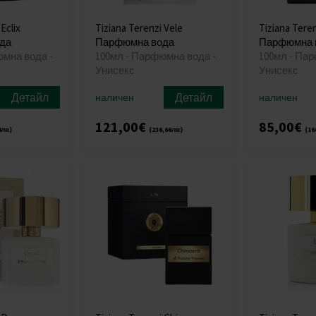
Eclix
Tiziana Terenzi Vele
Tiziana Tere
да
Парфюмна вода
Парфюмна 
юмна вода -
100мл - Парфюмна вода -
100мл - Па
Унисекс
Унисекс
Детайл
Детайл
наличен
наличен
121,00€
85,00€
4лв)
(236,66лв)
(16