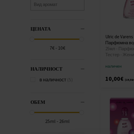
ЦЕНАТА
Ulric de Varens
Парфюмна вод
7€ - 10€
25мл - Парфю
Тестер - Жени
наличен
НАЛИЧНОСТ
10,00€
в наличност
(5)
(19,56
ОБЕМ
25ml - 26ml