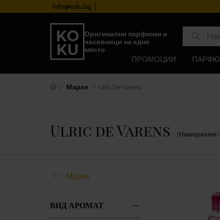
info@koku.bg
Програма за лоялност
Оригинални парфюми и
часовници на едно
място
ПРОМОЦИИ
ПАРФ
Марки
Ulric De Varens
Ulric de Varens
(Намерихме
5
Марки
ВИД АРОМАТ