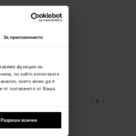
За приложението
ставяме функции на
чина, по който използвате
 анализ, които може да я
и от ползването от Ваша
1
Разреши всички