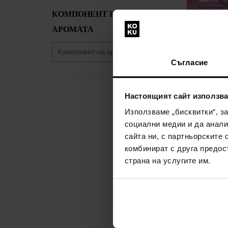
КОМПОНЕНТ НА
АРОМАТА
Ulric de Varens 
Парфюмна во
Съгласие
25мл - Парфю
Жени
наличен
Настоящият сайт използва
Използваме „бисквитки“, з
9,00€
(17,60лв
социални медии и да анали
сайта ни, с партньорските 
комбинират с друга предос
страна на услугите им.