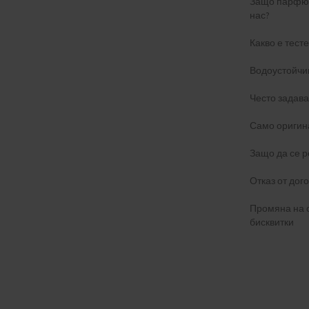
Защо парфюм
нас?
Какво е тест
Водоустойчи
Често задав
Само оригин
Защо да се р
Отказ от дог
Промяна на 
бисквитки