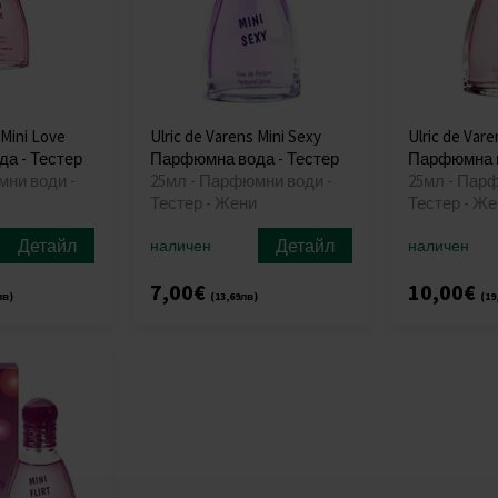
 Mini Love
Ulric de Varens Mini Sexy
Ulric de Vare
а - Тестер
Парфюмна вода - Тестер
Парфюмна в
мни води -
25мл - Парфюмни води -
25мл - Пар
Тестер - Жени
Тестер - Же
Детайл
Детайл
наличен
наличен
7,00€
10,00€
лв)
(13,69лв)
(19