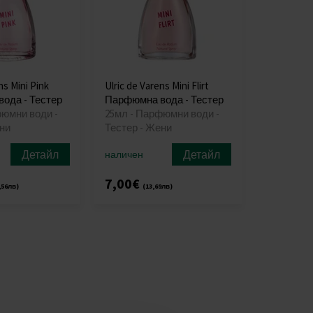
ns Mini Pink
Ulric de Varens Mini Flirt
ода - Тестер
Парфюмна вода - Тестер
фюмни води -
25мл - Парфюмни води -
ни
Тестер - Жени
Детайл
Детайл
наличен
7,00€
,56лв)
(13,69лв)