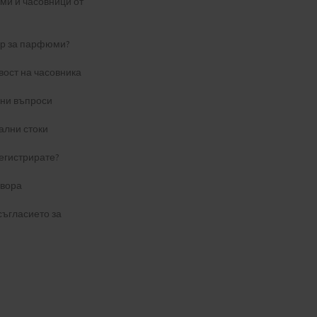
и и часовници от
ер за парфюми?
вост на часовника
ани въпроси
ални стоки
егистрирате?
овора
съгласието за