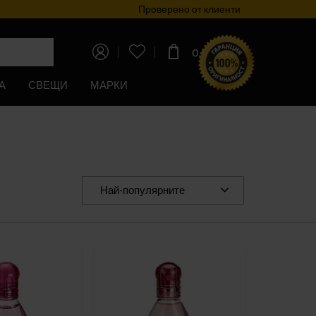
Програма за лоялност
Проверено от клиенти
0,00€
(0,00лв)
А
СВЕЩИ
МАРКИ
Най-популярните