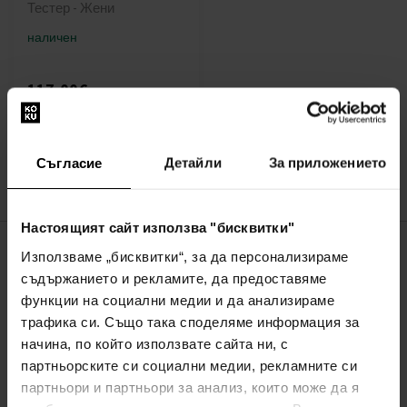
Тестер - Жени
наличен
117,00€
(228,83лв)
:
Съгласие
Детайли
За приложението
1
Настоящият сайт използва "бисквитки"
Използваме „бисквитки“, за да персонализираме
ЗА КОМПАНИЯТА
съдържанието и рекламите, да предоставяме
функции на социални медии и да анализираме
За нас
трафика си. Също така споделяме информация за
ФОРМА ЗА КОНТАКТ
начина, по който използвате сайта ни, с
За връзка с нас
партньорските си социални медии, рекламните си
партньори и партньори за анализ, които може да я