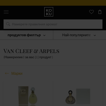
Оригинални
парфюми
и
часовници
на
едно
място
продуктов филтър
Най-популярните
Марки
Van Cleef & Arpels
Van Cleef & Arpels
(Намерихме
3
за вас
{1} продукт
)
Марки