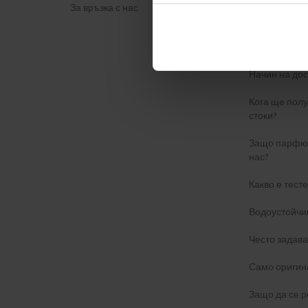
За връзка с нас
Политика за
ФОРМУЛЯР 
Начин на дос
Кога ще пол
стоки?
Защо парфюм
нас?
Какво е тест
Водоустойчи
Често задав
Само оригин
Защо да се р