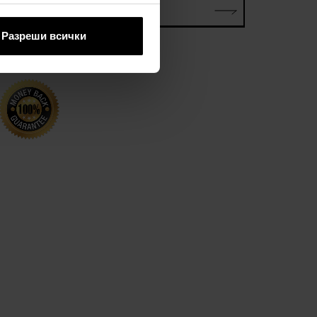
електронна поща*
Разреши всички