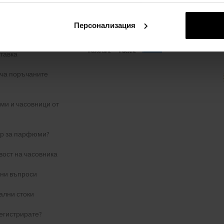
 поверителност
Персонализация
ЗА ОПЛАКВАНЕ
тавка
уча поръчаните
и и часовници от
ер за парфюми?
вост на часовника
ани въпроси
ални стоки
егистрирате?