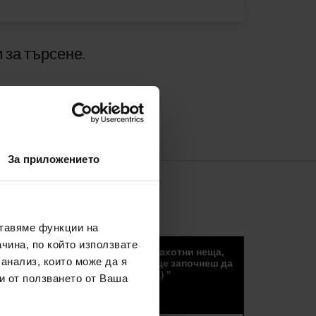
 за търсене.
За приложението
СЪОБЩЕНИЯ
ставяме функции на
чина, по който използвате
„Новини, тенденции и други страхотни неща,
 анализ, които може да я
които можете да получите, ако ще започнеш да
получаавте нашите съобщения :) "
и от ползването от Ваша