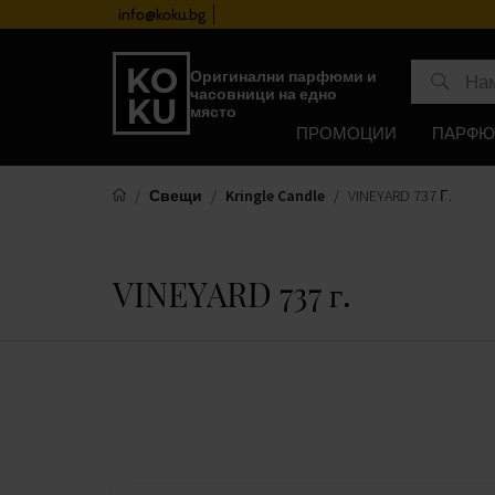
info@koku.bg
Програма за лоялност
Оригинални парфюми и
часовници на едно
място
ПРОМОЦИИ
ПАРФ
Свещи
Kringle Candle
VINEYARD 737 Г.
VINEYARD 737 г.