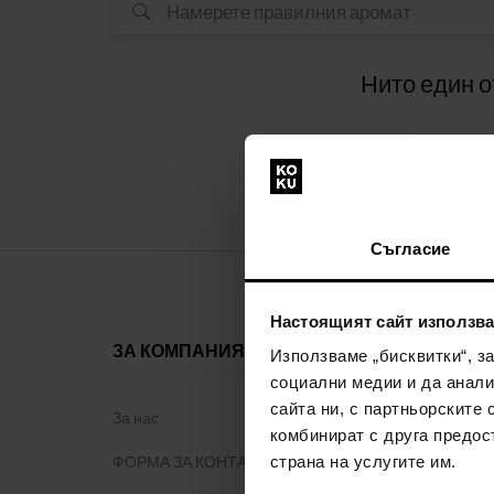
Нито един о
Съгласие
Настоящият сайт използва
ЗА КОМПАНИЯТА
ВСИЧКО З
Използваме „бисквитки“, з
ПАЗАРУВ
социални медии и да анали
сайта ни, с партньорските 
За нас
комбинират с друга предос
Програма з
ФОРМА ЗА КОНТАКТ
страна на услугите им.
Общи правил