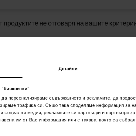
т продуктите не отговаря на вашите критерии
Детайли
 "бисквитки"
А
НАЧИНИ НА ПЛАЩАНЕ
а да персонализираме съдържанието и рекламите, да предо
АНЕТО
зираме трафика си. Също така споделяме информация за на
си социални медии, рекламните си партньори и партньори за
Плащане с наложен платеж
тавена им от Вас информация или с такава, която са събрал
а лоялност
а и условия