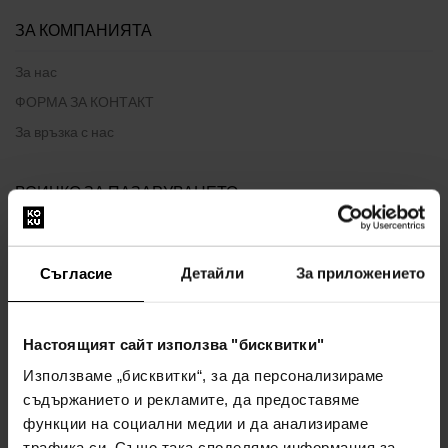
ЗА КОМПАНИЯТА
За нас
ФОРМА ЗА КОНТАКТ
За връзка с нас
ВСИЧКО ЗА ПАЗАРУВАНЕТО
Програма за лоялност
Общи правила и условия
Съгласие
Детайли
За приложението
Политика за поверителност
ФОРМУЛЯР ЗА ОПЛАКВАНЕ
Настоящият сайт използва "бисквитки"
Начин на доставка
Използваме „бисквитки“, за да персонализираме
Кога ще получа поръчаните стоки?
съдържанието и рекламите, да предоставяме
Защо парфюми и часовници от нас?
функции на социални медии и да анализираме
Какво е тестер за парфюми?
трафика си. Също така споделяме информация за