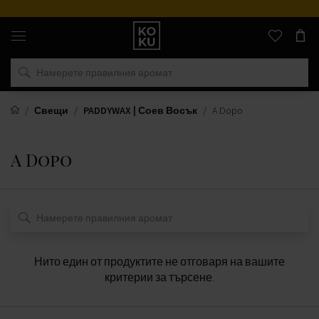
Оригинални
парфюми
и
часовници
на
едно
място
Свещи
PADDYWAX | Соев Восък
A Dopo
A Dopo
Нито един от продуктите не отговаря на вашите
критерии за търсене.