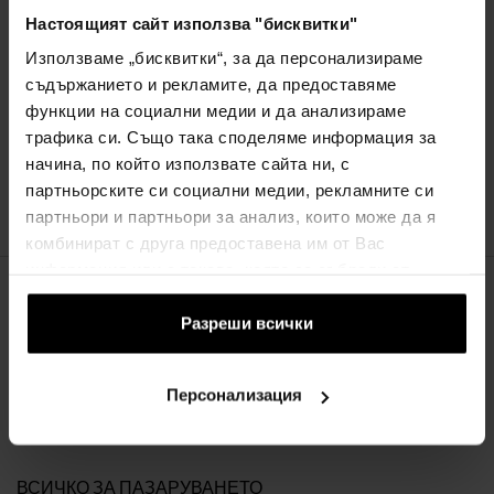
Настоящият сайт използва "бисквитки"
наличен
наличен
Използваме „бисквитки“, за да персонализираме
29,25€
29,25€
26,33€
26,33€
(57,21лв)
(57,21лв)
съдържанието и рекламите, да предоставяме
(51,49лв)
(51,49лв)
функции на социални медии и да анализираме
трафика си. Също така споделяме информация за
начина, по който използвате сайта ни, с
:
партньорските си социални медии, рекламните си
1
партньори и партньори за анализ, които може да я
комбинират с друга предоставена им от Вас
информация или с такава, която са събрали от
ползването от Ваша страна на услугите им.
ЗА КОМПАНИЯТА
Разреши всички
За нас
ФОРМА ЗА КОНТАКТ
Персонализация
За връзка с нас
ВСИЧКО ЗА ПАЗАРУВАНЕТО