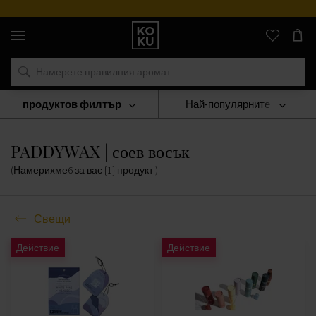
Оригинални
парфюми
и
часовници
на
едно
място
продуктов филтър
Най-популярните
Свещи
PADDYWAX | Соев Восък
PADDYWAX | соев восък
(Намерихме
6
за вас
{1} продукт
)
Свещи
Действие
Действие