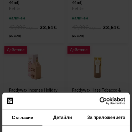
44 ml)
44 ml)
Petite
Petite
наличен
наличен
42,90€
42,90€
38,61€
38,61€
(83,91лв)
(83,91лв)
(75,51лв)
(75,51лв)
Действие
Действие
Paddywax Incense Holiday
Paddywax Haze Tobacco &
Village Ceramic Pink
Patchouli ароматни
Townhouse - къща за 20
пръчици в стъклени
тамянни шишарки -
опаковки 100 бр.
Persimmon Chestnut
НОВО в асортимента |
Съгласие
Детайли
За приложението
НОВО в асортимента |
Пръчици за горене с
Пръчици за горене с
тамян
тамян