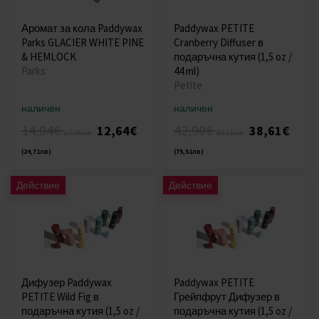
Аромат за кола Paddywax
Paddywax PETITE
Parks GLACIER WHITE PINE
Cranberry Diffuser в
& HEMLOCK
подаръчна кутия (1,5 oz /
Parks
44 ml)
Petite
наличен
наличен
14,04€
42,90€
12,64€
38,61€
(27,46лв)
(83,91лв)
(24,71лв)
(75,51лв)
Действие
Действие
Дифузер Paddywax
Paddywax PETITE
PETITE Wild Fig в
Грейпфрут Дифузер в
подаръчна кутия (1,5 oz /
подаръчна кутия (1,5 oz /