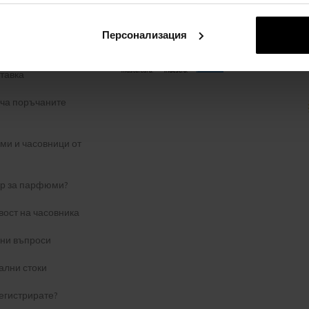
 поверителност
Персонализация
ЗА ОПЛАКВАНЕ
тавка
уча поръчаните
и и часовници от
ер за парфюми?
вост на часовника
ани въпроси
ални стоки
егистрирате?