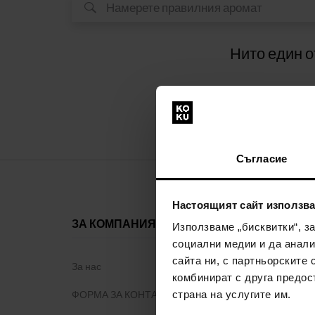
Нито един о
Съгласие
Настоящият сайт използва
ЗА КОМПАНИЯТА
ВСИЧКО З
Използваме „бисквитки“, з
ПАЗАРУВ
социални медии и да анали
сайта ни, с партньорските 
За нас
комбинират с друга предос
Програма з
ФОРМА ЗА КОНТАКТ
страна на услугите им.
Общи правил