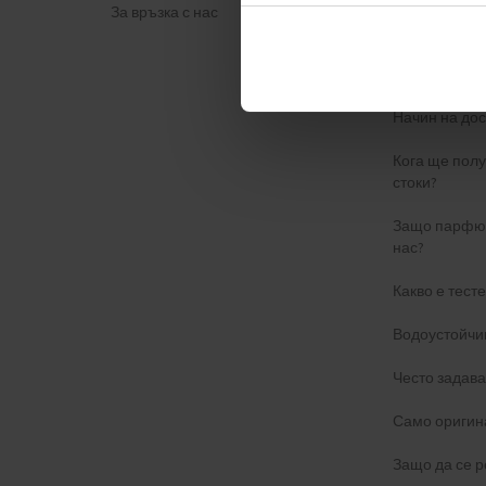
За връзка с нас
Политика за
ФОРМУЛЯР 
Начин на дос
Кога ще пол
стоки?
Защо парфюм
нас?
Какво е тест
Водоустойчи
Често задав
Само оригин
Защо да се р