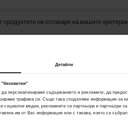
т продуктите не отговаря на вашите критерии
Детайли
 "бисквитки"
А
НАЧИНИ НА ПЛАЩАНЕ
а да персонализираме съдържанието и рекламите, да предо
АНЕТО
зираме трафика си. Също така споделяме информация за на
си социални медии, рекламните си партньори и партньори за
Плащане с наложен платеж
тавена им от Вас информация или с такава, която са събрал
а лоялност
а и условия