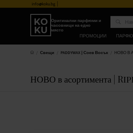
info@koku.bg
Програма за лоялност
Оригинални парфюми и
часовници на едно
място
ПРОМОЦИИ
ПАРФ
Свещи
PADDYWAX | Соев Восък
НОВО В Ас
НОВО в асортимента | Ri