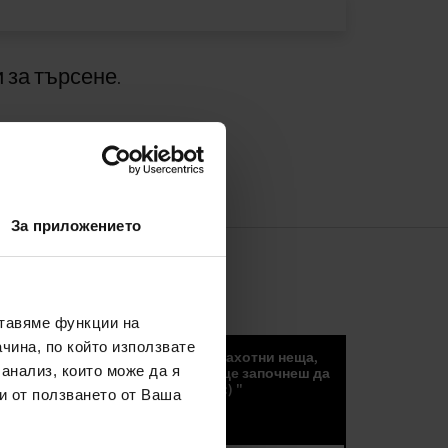
 за търсене.
За приложението
СЪОБЩЕНИЯ
ставяме функции на
чина, по който използвате
„Новини, тенденции и други страхотни неща,
 анализ, които може да я
които можете да получите, ако ще започнеш да
получаавте нашите съобщения :) "
и от ползването от Ваша