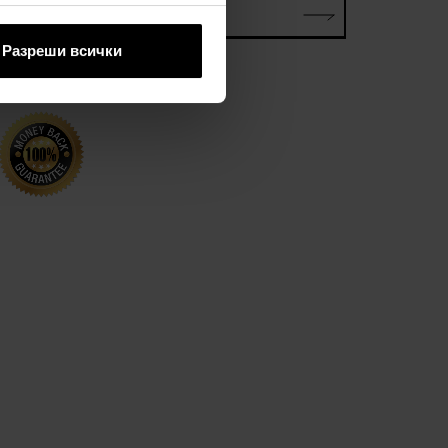
електронна поща*
Разреши всички