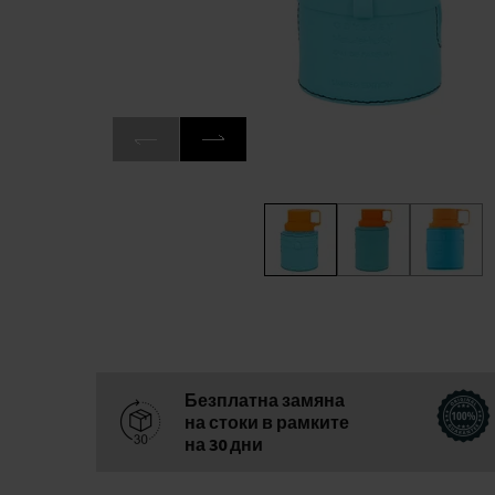
Безплатна замяна
на стоки в рамките
на 30 дни