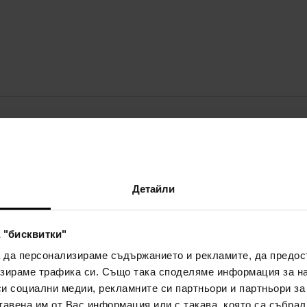
ПОДРОБНОСТИ
З
Пол:
мъже
О
м
Детайли
Марка:
Armaf
о
Вид аромат:
сладка, цитрусова
м
 "бисквитки"
а
а да персонализираме съдържанието и рекламите, да предо
S
зираме трафика си. Също така споделяме информация за на
,
w
си социални медии, рекламните си партньори и партньори за
тавена им от Вас информация или с такава, която са събрал