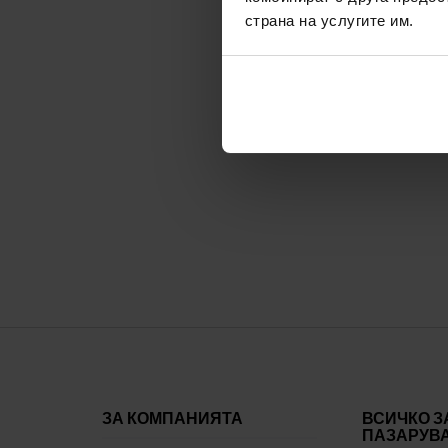
Сърдечни нотки:
карамел, тонка боб, невен
страна на услугите им.
Базови нотки:
амброксан, ветивер, кедър
На
ЗА КОМПАНИЯТА
ВСИЧКО З
ПАЗАРУВ