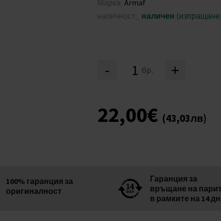
Марка:
Armaf
наличност_
наличен
(изпращане н
-
+
бр.
22,00€
(43,03лв)
Гаранция за
100% гаранция за
връщане на пари
оригиналност
в рамките на 14 д