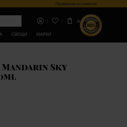
Програма за лоялност
Проверено от клиенти
0,00€
(0,00лв)
А
СВЕЩИ
МАРКИ
 Mandarin Sky
60ml