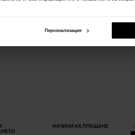
пълно_описание
Персонализация
шата индивидуална селекция само з
А
НАЧИНИ НА ПЛАЩАНЕ
АНЕТО