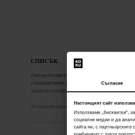
СПИСЪК
Odyssey Mandarin Sky е завладяващ и
съблазнителен аромат от реномирания
Съгласие
арабски производител на парфюми Armaf.
Настоящият сайт използва
Ароматни нотки:
Използваме „бисквитки“, з
социални медии и да анали
Връхни нотки:
мандарина, портокал, шафран
сайта ни, с партньорските 
градински чай
комбинират с друга предос