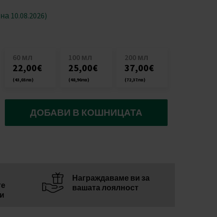
а 10.08.2026)
60 мл
100 мл
200 мл
22,00€
25,00€
37,00€
(43,03лв)
(48,90лв)
(72,37лв)
ДОБАВИ В КОШНИЦАТА
Награждаваме ви за
те
вашата лоялност
ни