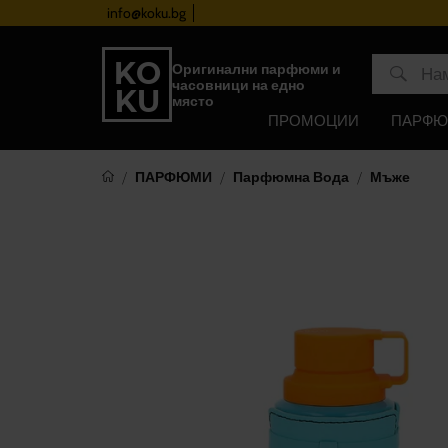
info@koku.bg
Програма за лоялност
Оригинални парфюми и
часовници на едно
място
ПРОМОЦИИ
ПАРФ
ПАРФЮМИ
Парфюмна Вода
Мъже