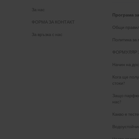
За нас
Програма з
ФОРМА ЗА КОНТАКТ
Общи правил
За връзка с нас
Политика за
ФОРМУЛЯР 
Начин на дос
Кога ще пол
стоки?
Защо парфюм
нас?
Какво е тест
Водоустойчи