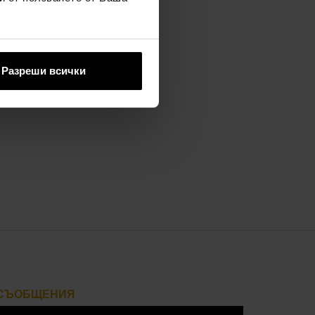
Разреши всички
а вас
СЪОБЩЕНИЯ