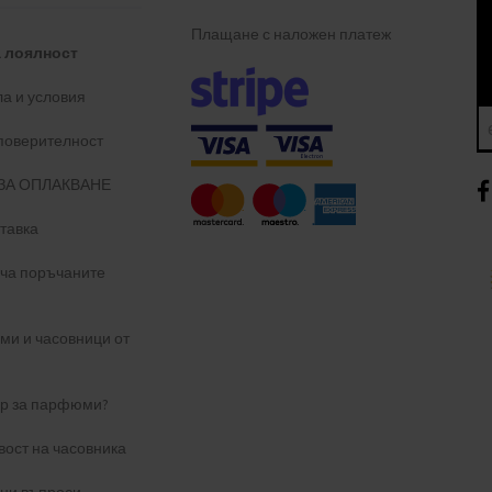
Плащане с наложен платеж
а лоялност
а и условия
 поверителност
ЗА ОПЛАКВАНЕ
тавка
уча поръчаните
и и часовници от
ер за парфюми?
вост на часовника