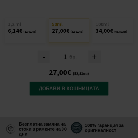
1,2 ml
50ml
100ml
6,14€
27,00€
34,00€
(12,01лв)
(52,81лв)
(66,50лв)
-
+
бр.
27,00€
(52,81лв)
ДОБАВИ В КОШНИЦАТА
Безплатна замяна на
100% гаранция за
стоки в рамките на 30
оригиналност
дни