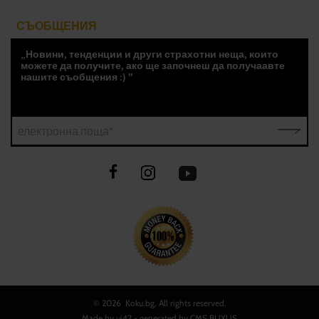
СЪОБЩЕНИЯ
„Новини, тенденции и други страхотни неща, които
можете да получите, ако ще започнеш да получаавте
нашите съобщения :) "
електронна поща*
©
2026 Koku.bg, All rights reserved.
Made by
ui42
- generated by CMS
BUXUS