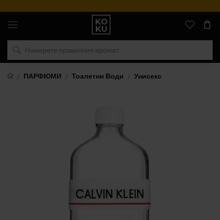
Оригинални
парфюми
и
часовници
на
едно
място
ПАРФЮМИ
Тоалетни Води
Унисекс