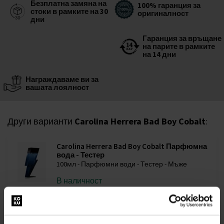
Безплатна замяна на
100% гаранция за
стоки в рамките на 30
оригиналност
дни
Гаранция за връщане
на парите в рамките
на 14 дни
Награждаваме ви за
вашата лоялност
Други варианти
Carolina Herrera Bad Boy Cobalt
:
Carolina Herrera Bad Boy Cobalt Парфюмна
вода - Тестер
100мл - Парфюмни води - Тестер - Мъже
В наличност
75,00€
(146,69лв)