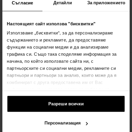
Съгласие
Детайли
За приложението
Carolina Herrera Bad Boy Cobalt Парфюмна
вода
От50мл до150мл - Парфюмна вода - Мъже
Настоящият сайт използва "бисквитки"
В наличност
Използваме „бисквитки“, за да персонализираме
81,00€
106,00€
от
до
(158,42лв)
(207,32лв)
съдържанието и рекламите, да предоставяме
функции на социални медии и да анализираме
трафика си. Също така споделяме информация за
начина, по който използвате сайта ни, с
СПИСЪК
партньорските си социални медии, рекламните си
партньори и партньори за анализ, които може да я
Няма нищо невъзможно, когато имате правилните партньори
комбинират с друга предоставена им от Вас
до себе си. Парфюмната вода Carolina Herrera Bad Boy Cobalt
информация или с такава, която са събрали от
за мъже продължава историята на съвременната
ползването от Ваша страна на услугите им.
мъжественост и празнува нерушимото приятелство между
Разреши всички
мъжете. Защото в компанията на правилните хора можете да
бъдете уверени и абсолютно себе си.
ароматен дървесен аромат със земни нотки
Персонализация
въведен през 2022 г