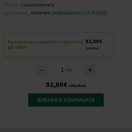
Марка:
Carolina Herrera
наличност_
наличен
(изпращане на 11.08.2026)
82,00€
Parfumovaná voda 50ml + Sprchový
gél 100ml
(160,38лв)
-
+
бр.
82,00€
(160,38лв)
ДОБАВИ В КОШНИЦАТА