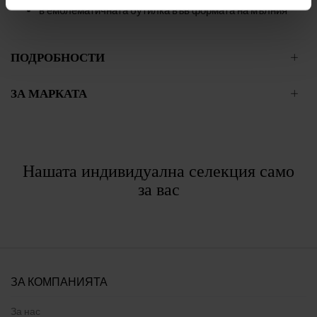
в емблематичната бутилка във формата на мълния
ПОДРОБНОСТИ
ЗА МАРКАТА
Нашата индивидуална селекция само
за вас
ЗА КОМПАНИЯТА
За нас