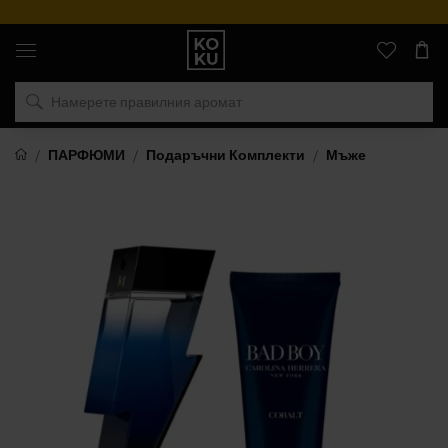
Оригинални
парфюми
и
часовници
на
едно
място
ПАРФЮМИ
Подаръчни Комплекти
Мъже