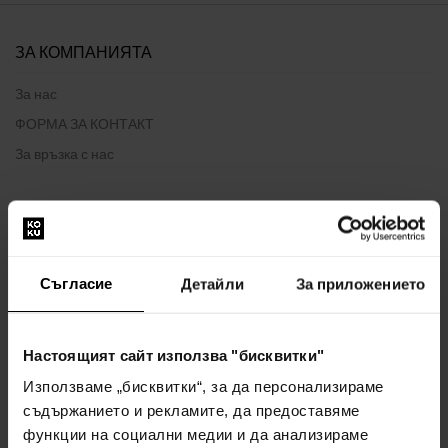
ЗА КОМПАНИЯТА
За нас
ФОРМА ЗА КОНТАКТ
За връзка с нас
ВСИЧКО ЗА ПАЗАРУВАНЕТО
Програма за лоялност
Съгласие
Детайли
За приложението
Общи правила и условия
Политика за поверителност
ФОРМУЛЯР ЗА ОПЛАКВАНЕ
Настоящият сайт използва "бисквитки"
Начин на доставка
Използваме „бисквитки“, за да персонализираме
Кога ще получа поръчаните стоки?
съдържанието и рекламите, да предоставяме
функции на социални медии и да анализираме
Защо парфюми и часовници от нас?