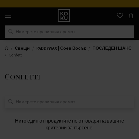
Оригинални
парфюми
и
часовници
на
едно
място
Свещи
PADDYWAX | Соев Восък
ПОСЛЕДЕН ШАНС
Confetti
Confetti
Нито един от продуктите не отговаря на вашите
критерии за търсене.