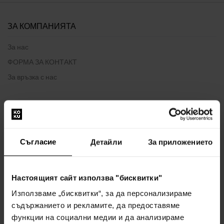
ЗА КОМПАНИЯТА
За нас
ФОРМА ЗА КОНТАКТ
За връзка с нас
ВСИЧКО ЗА ПАЗАРУВАНЕТО
Програма за лоялност
Съгласие
Детайли
За приложението
Общи правила и условия
Политика за поверителност
ФОРМУЛЯР ЗА ОПЛАКВАНЕ
Настоящият сайт използва "бисквитки"
Начин на доставка
Използваме „бисквитки“, за да персонализираме
Кога ще получа поръчаните стоки?
съдържанието и рекламите, да предоставяме
функции на социални медии и да анализираме
Защо парфюми и часовници от нас?