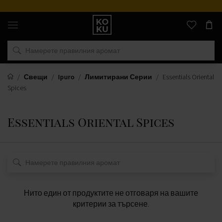
Оригинални
парфюми
и
часовници
на
едно
място
Свещи
Ipuro
Лимитирани Серии
Essentials Oriental
Spices
Essentials Oriental Spices
Нито един от продуктите не отговаря на вашите
критерии за търсене.