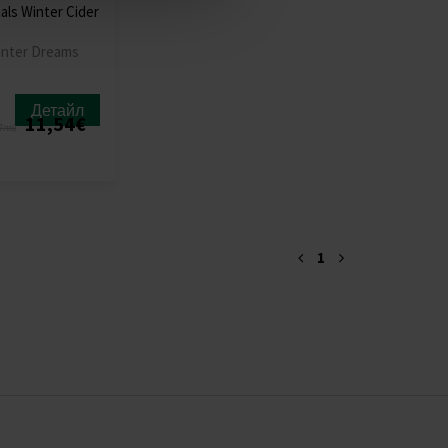
als Winter Cider
inter Dreams
Детайл
11,54€
7лв)
1