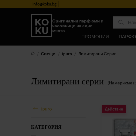
лност
info@koku.bg
Оригинални парфюми и
часовници на едно
място
ПРОМОЦИИ
ПАРФ
Свещи
Ipuro
Лимитирани Серии
Лимитирани серии
(Намерихме
1
ipuro
Действие
КАТЕГОРИЯ