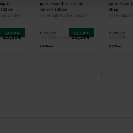
hapter
ipuro Essentials Frozen
ipuro Essenti
 100 мл
Berries 100 мл
50 мл
ials Golden
Essentials Winter Dreams
Essentials W
Детайл
Детайл
наличен
наличен
13,59€
15,10€
13,59€
12,82€
)
(29,53лв)
(25,0
(26,58лв)
(22,57лв)
: