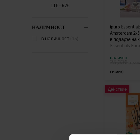
11€ - 62€
ipuro Essentials
НАЛИЧНОСТ
Amsterdam 2x
в наличност
(15)
в подаръчна 
Essentials Eur
наличен
25,33€
(49,54лв
(44,59лв)
Действие