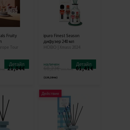
als Fruity
ipuro Finest Season
л
дифузер 240 мл
urope Tour
НОВО | Xmass 2024
Детайл
Детайл
наличен
21,04€
68,23€
61,41€
3лв)
(133,45лв)
(120,10лв)
Действие