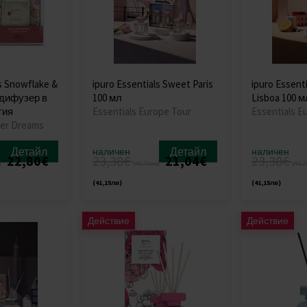
ls Snowflake &
ipuro Essentials Sweet Paris
ipuro Essenti
l дифузер в
100 мл
Lisboa 100 м
тия
Essentials Europe Tour
Essentials E
ter Dreams
Детайл
Детайл
наличен
наличен
22,80€
23,38€
21,04€
23,38€
)
(45,73лв)
(45,7
(41,15лв)
(41,15лв)
Действие
Действие