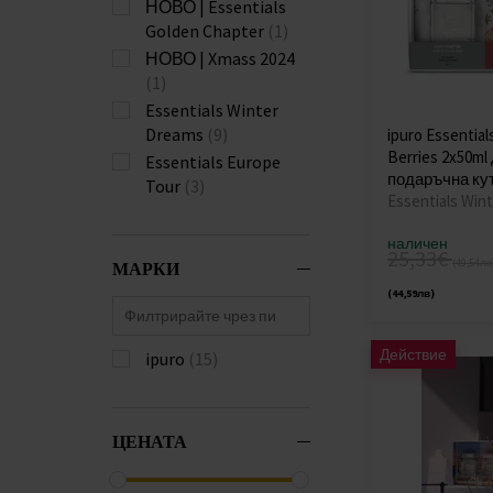
НОВО | Essentials
Golden Chapter
(1)
НОВО | Xmass 2024
(1)
Essentials Winter
Dreams
(9)
ipuro Essentia
Berries 2x50m
Essentials Europe
подаръчна ку
Tour
(3)
Essentials Win
наличен
25,33€
(49,54лв
МАРКИ
(44,59лв)
Действие
ipuro
(15)
ЦЕНАТА