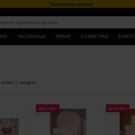
Програма за лоялност
ЮМИ
ЧАСОВНИЦИ
ПРАНЕ
КОЗМЕТИКА
БИЖУТ
5
за вас
{1} продукт
)
Действие
Действие