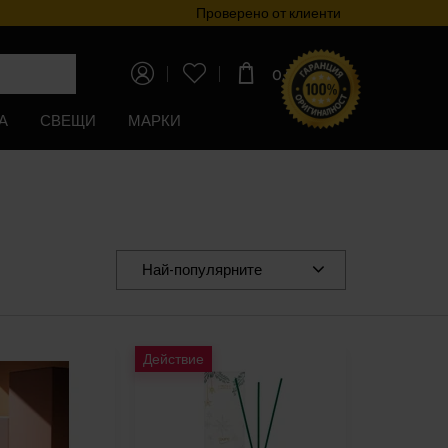
Проверено от клиенти
Прог
0,00€
(0,00лв)
А
СВЕЩИ
МАРКИ
Най-популярните
Действие