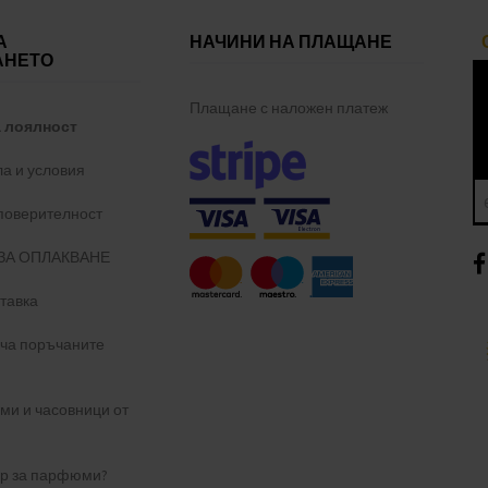
А
НАЧИНИ НА ПЛАЩАНЕ
АНЕТО
Плащане с наложен платеж
а лоялност
а и условия
 поверителност
ЗА ОПЛАКВАНЕ
тавка
уча поръчаните
и и часовници от
ер за парфюми?