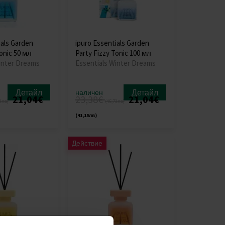
ials Garden
ipuro Essentials Garden
onic 50 мл
Party Fizzy Tonic 100 мл
inter Dreams
Essentials Winter Dreams
Детайл
Детайл
наличен
21,04€
23,38€
21,04€
3лв)
(45,73лв)
(41,15лв)
Действие