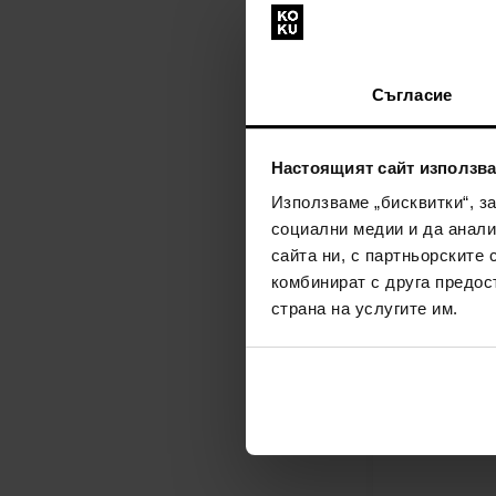
ipuro Essential
Party Sunset S
Съгласие
Лимитирани с
наличен
Настоящият сайт използва
23,38€
(45,73лв
Използваме „бисквитки“, з
(41,15лв)
социални медии и да анали
сайта ни, с партньорските 
Действие
комбинират с друга предос
страна на услугите им.