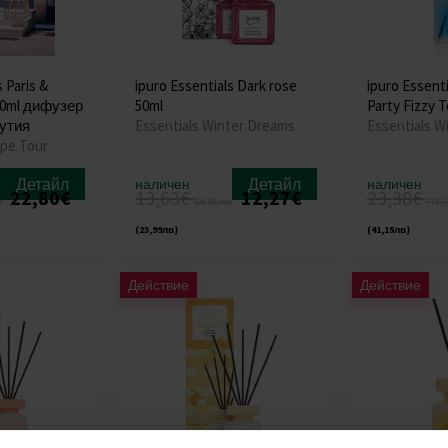
 Paris &
ipuro Essentials Dark rose
ipuro Essent
50ml дифузер
50ml
Party Fizzy T
кутия
Essentials Winter Dreams
Essentials W
ope Tour
Детайл
Детайл
наличен
наличен
22,80€
13,63€
12,27€
23,38€
)
(26,66лв)
(45,7
(23,99лв)
(41,15лв)
Действие
Действие