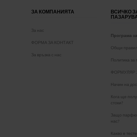
ЗА КОМПАНИЯТА
ВСИЧКО З
ПАЗАРУВ
За нас
Програма з
ФОРМА ЗА КОНТАКТ
Общи правил
За връзка с нас
Политика за
ФОРМУЛЯР 
Начин на дос
Кога ще пол
стоки?
Защо парфюм
нас?
Какво е тест