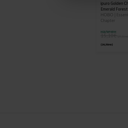
ipuro Golden C
Emerald Forest
НОВО | Essent
Chapter
наличен
15,10€
(29,53лв
(26,58лв)