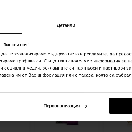
s Garden
ipuro Essentials Garden
ipuro Essent
pritz 100 мл
Party Pineapple Twist 100
Party Pineap
Детайли
ерии
мл
Essentials W
Essentials Winter Dreams
Детайл
Детайл
наличен
наличен
 "бисквитки"
21,04€
23,38€
21,04€
23,38€
)
(45,73лв)
(45,7
а да персонализираме съдържанието и рекламите, да предо
(41,15лв)
(41,15лв)
зираме трафика си. Също така споделяме информация за на
си социални медии, рекламните си партньори и партньори за
Действие
Действие
тавена им от Вас информация или с такава, която са събрал
Персонализация