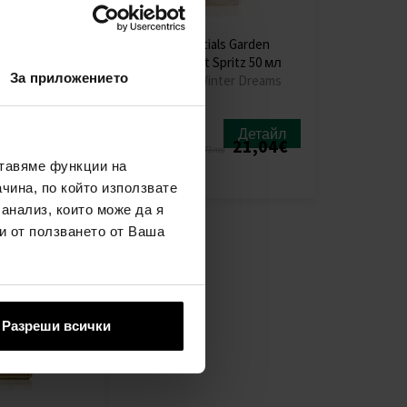
ials Garden
ipuro Essentials Garden
ple Twist 50 мл
Party Sunset Spritz 50 мл
За приложението
inter Dreams
Essentials Winter Dreams
Детайл
Детайл
наличен
21,04€
23,38€
21,04€
3лв)
(45,73лв)
ставяме функции на
(41,15лв)
чина, по който използвате
 анализ, които може да я
и от ползването от Ваша
Разреши всички