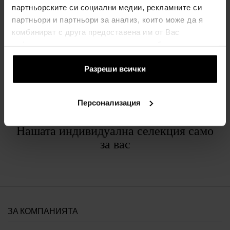
партньорските си социални медии, рекламните си
СПИСЪК
партньори и партньори за анализ, които може да я
комбинират с друга предоставена им от Вас
информация или с такава, която са събрали от
ПОДРОБНОСТИ
ползването от Ваша страна на услугите им.
Разреши всички
ЗА МАРКАТА
Персонализация
Нашата индивидуална селекция само
за вас
ЗА КОМПАНИЯТА