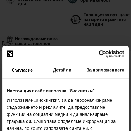
оригиналност
дни
Гаранция за връщане
на парите в рамките
на 14 дни
Награждаваме ви за
вашата лоялност
Други варианти
Eau De Protection
:
Съгласие
Детайли
За приложението
Etat Libre d'Orange Eau De Protection
Парфюмна вода
От50мл до100мл - Парфюмна вода - Унисекс
Настоящият сайт използва "бисквитки"
В наличност
Използваме „бисквитки“, за да персонализираме
съдържанието и рекламите, да предоставяме
53,00€
69,00€
от
до
(103,66лв)
(134,95лв)
функции на социални медии и да анализираме
трафика си. Също така споделяме информация за
начина, по който използвате сайта ни, с