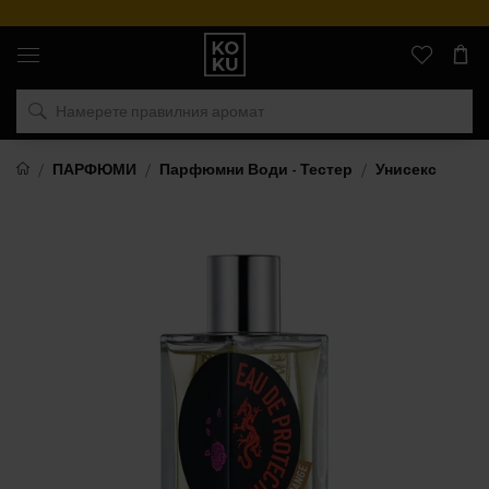
Оригинални
парфюми
и
часовници
на
едно
място
ПАРФЮМИ
Парфюмни Води - Тестер
Унисекс