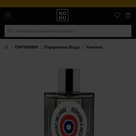
Оригинални
парфюми
и
часовници
на
едно
място
ПАРФЮМИ
Парфюмна Вода
Унисекс