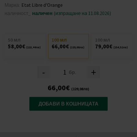
Марка:
Etat Libre d'Orange
наличност_
наличен
(изпращане на 11.08.2026)
50 мл
100 мл
100 мл
58,00€
66,00€
79,00€
(113,44лв)
(129,08лв)
(154,51лв)
-
+
бр.
66,00€
(129,08лв)
ДОБАВИ В КОШНИЦАТА