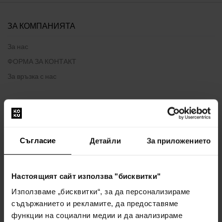
ЗА КОМПАНИЯТА
За нас
ФОРМА ЗА КОНТАКТ
За връзка с нас
ВСИЧКО ЗА ПАЗАРУВАНЕТО
Програма за лоялност
Съгласие
Детайли
За приложението
Общи правила и условия
Политика за поверителност
ФОРМУЛЯР ЗА ОПЛАКВАНЕ
Настоящият сайт използва "бисквитки"
Начин на доставка
Използваме „бисквитки“, за да персонализираме
Кога ще получа поръчаните стоки?
съдържанието и рекламите, да предоставяме
функции на социални медии и да анализираме
Защо парфюми и часовници от нас?