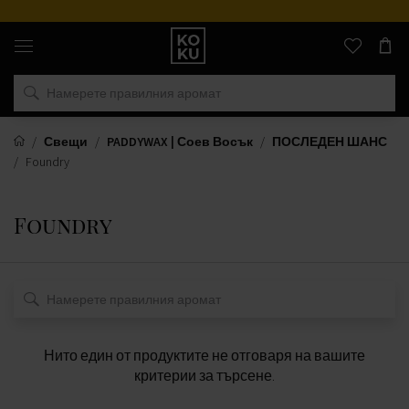
Оригинални
парфюми
и
часовници
на
едно
място
Свещи
PADDYWAX | Соев Восък
ПОСЛЕДЕН ШАНС
Foundry
Foundry
Нито един от продуктите не отговаря на вашите
критерии за търсене.