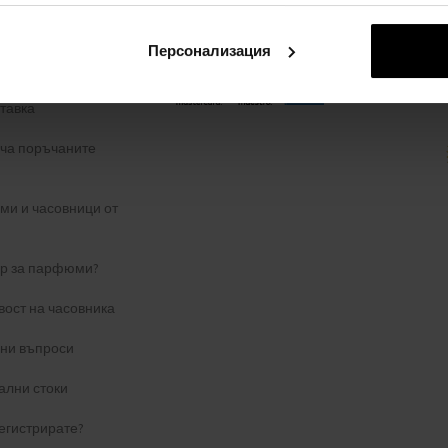
 поверителност
Персонализация
ЗА ОПЛАКВАНЕ
тавка
уча поръчаните
и и часовници от
ер за парфюми?
вост на часовника
ани въпроси
ални стоки
егистрирате?