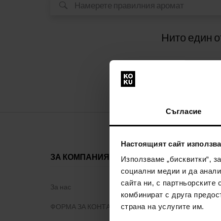
Нито един о
Съгласие
Настоящият сайт използва
ЗА КОМПАНИЯТА
ВСИЧКО З
Използваме „бисквитки“, з
ПАЗАРУВ
социални медии и да анали
сайта ни, с партньорските 
За нас
комбинират с друга предос
Програма з
ФОРМА ЗА КОНТАКТ
страна на услугите им.
Общи правил