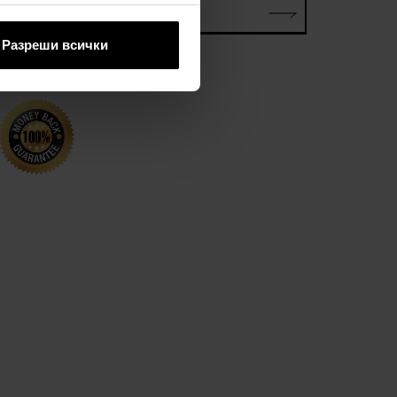
електронна поща*
Разреши всички