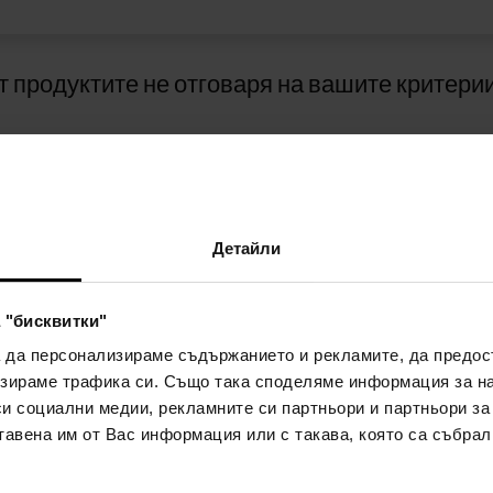
т продуктите не отговаря на вашите критерии
Детайли
 "бисквитки"
А
НАЧИНИ НА ПЛАЩАНЕ
а да персонализираме съдържанието и рекламите, да предо
АНЕТО
зираме трафика си. Също така споделяме информация за на
си социални медии, рекламните си партньори и партньори за
Плащане с наложен платеж
тавена им от Вас информация или с такава, която са събрал
а лоялност
а и условия