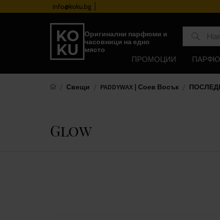
info@koku.bg
Програма за лоялност
Оригинални парфюми и
часовници на едно
място
ПРОМОЦИИ
ПАРФ
Свещи
PADDYWAX | Соев Восък
ПОСЛЕД
Glow