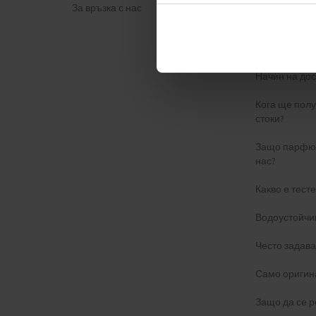
За връзка с нас
Политика за
ФОРМУЛЯР 
Начин на дос
Кога ще пол
стоки?
Защо парфюм
нас?
Какво е тест
Водоустойчи
Често задав
Само оригин
Защо да се р