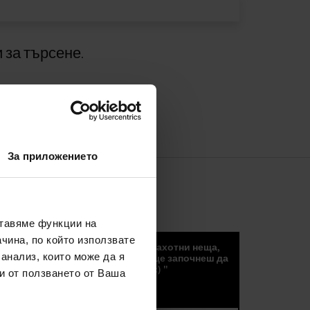
 за търсене.
За приложението
СЪОБЩЕНИЯ
ставяме функции на
чина, по който използвате
„Новини, тенденции и други страхотни неща,
 анализ, които може да я
които можете да получите, ако ще започнеш да
получаавте нашите съобщения :) "
и от ползването от Ваша