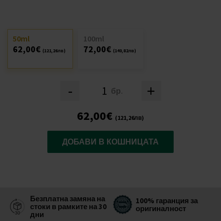
50ml
100ml
62,00€
72,00€
(121,26лв)
(140,82лв)
-
+
бр.
62,00€
(121,26лв)
ДОБАВИ В КОШНИЦАТА
Безплатна замяна на
100% гаранция за
стоки в рамките на 30
оригиналност
дни