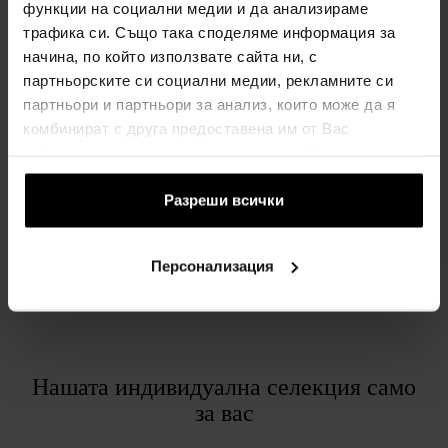
СПИСЪК
функции на социални медии и да анализираме
трафика си. Също така споделяме информация за
Hermes Le Jardin de Monsieur Li е въплъщение на естествена
начина, по който използвате сайта ни, с
елегантност, чар и красота, обогатени с нотка лукс. Ще
партньорските си социални медии, рекламните си
усетите деликатния аромат на жасмин, който е обогатен от
партньори и партньори за анализ, които може да я
щипка свежа мента и кумкуат. Подарете си хармоничните
комбинират с друга предоставена им от Вас
тонове на парфюма Hermes Le Jardin de Monsieur Li. Ароматът
информация или с такава, която са събрали от
Hermes Le Jardin de Monsieur Li е лансиран през 2015 г.
ползването от Ваша страна на услугите им.
Разреши всички
ПОДРОБНОСТИ
Персонализация
ЗА МАРКАТА
Нашата индивидуална селекция само
за вас