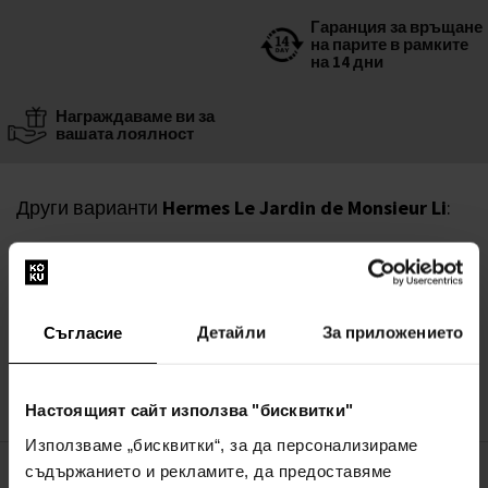
Гаранция за връщане
на парите в рамките
на 14 дни
Награждаваме ви за
вашата лоялност
Други варианти
Hermes Le Jardin de Monsieur Li
:
Hermes Le Jardin de Monsieur Li Тоалетна
вода - Тестер
100мл - Тоалетна вода - Тестер - Унисекс
Съгласие
Детайли
За приложението
В наличност
70,00€
(136,91лв)
Настоящият сайт използва "бисквитки"
Използваме „бисквитки“, за да персонализираме
съдържанието и рекламите, да предоставяме